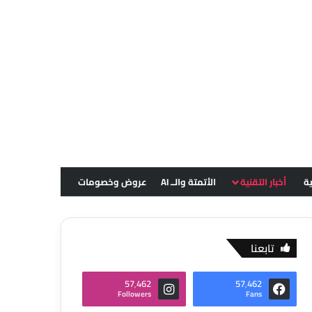
ية
أخبار التقنية
الأتمتة والــ AI
عروض وخصومات
تابعنا
57٬462
57٬462
Followers
Fans