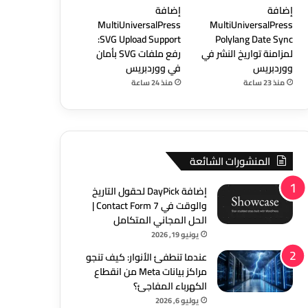
إضافة
إضافة
MultiUniversalPress
MultiUniversalPress
SVG Upload Support:
Polylang Date Sync
لمزامنة تواريخ النشر في
رفع ملفات SVG بأمان
ووردبريس
في ووردبريس
منذ 23 ساعة
منذ 24 ساعة
المنشورات الشائعة
إضافة DayPick لحقول التاريخ
والوقت في Contact Form 7 |
الحل المجاني المتكامل
يونيو 19, 2026
عندما تنطفئ الأنوار: كيف تنجو
مراكز بيانات Meta من انقطاع
الكهرباء المفاجئ؟
يوليو 6, 2026