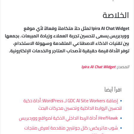
الخلاصة
Ipira AI Chat Widget تمثل حلاً متكاملاً وفعالاً لأي موقع
ووردبريس يسعى لتحسين تجربة العملاء وزيادة المبيعات. بجمعها
بين تقنيات الذكاء الاصطناعي المتقدمة وسهولة الاستخدام،
توفر الأداة قيمة حقيقية لأصحاب المتاجر والخدمات الإلكترونية.
المصدر:
Ipira AI Chat Widget
اقرأ أيضاً
▪
إضافة GDC AI Site Workers لـ WordPress: أداة ذكية
لتحسين الروابط الداخلية وتحسين محركات البحث
▪
HrefHawk: أداة الربط الداخلي الذكية لمواقع ووردبريس
▪
شوب ماتريكس: كتل جوتنبرج متقدمة لعرض منتجات