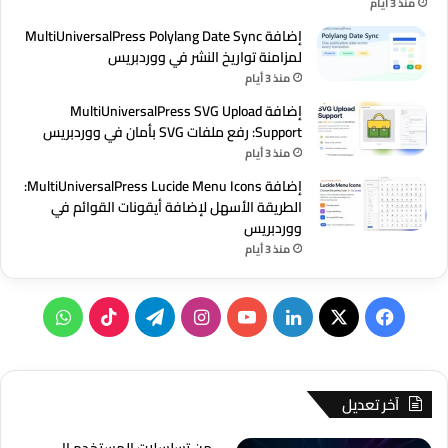
منذ 3 أيام
إضافة MultiUniversalPress Polylang Date Sync
لمزامنة تواريخ النشر في ووردبريس
منذ 3 أيام
إضافة MultiUniversalPress SVG Upload
Support: رفع ملفات SVG بأمان في ووردبريس
منذ 3 أيام
إضافة MultiUniversalPress Lucide Menu Icons:
الطريقة الأسهل لإضافة أيقونات القوائم في
ووردبريس
منذ 3 أيام
‫X
فيسبوك
لينكدإن
‫YouTube
انستقرام
تيلقرام
‫TikTok
واتساب
آخر تعديل
من تسلسلات المستخدم إلى