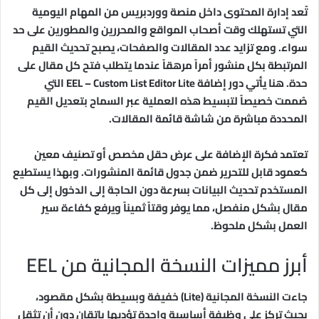
تُعد إدارة المحتوى داخل منصة ووردبريس من المهام اليومية
التي تستهلك وقت أصحاب المواقع والمحررين والمطورين على حد
سواء. ومع تزايد عدد المقالات والصفحات، يصبح تحديث القيم
المرتبطة بكل منشور أمراً مرهقاً عندما يتطلب فتح كل مقال على
حدة. هنا يأتي دور إضافة EEL – Custom List Editor Lite التي
صُممت خصيصاً لتبسيط هذه العملية عبر السماح بتعديل القيم
المحددة مباشرة من شاشة قائمة المقالات.
تعتمد فكرة الإضافة على عرض حقل مخصص أو تصنيف معين
كعمود قابل للتحرير ضمن جدول قائمة المنشورات. وبهذا يستطيع
المستخدم تحديث البيانات بسرعة دون الحاجة إلى الدخول إلى كل
مقال بشكل منفصل، مما يوفر وقتاً ثميناً ويرفع كفاءة سير
العمل بشكل ملحوظ.
أبرز مميزات النسخة المجانية من EEL
جاءت النسخة المجانية (Lite) خفيفة وبسيطة بشكل مقصود،
بحيث تركز على وظيفة أساسية واحدة تؤديها بإتقان دون أن تثقل