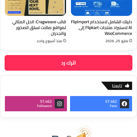
دليلك الشامل لاستخدام FlipImport
قالب Cragweave: الحل المثالي
AI لاستيراد منتجات Flipkart إلى
لمواقع صالات تسلق الصخور
WooCommerce
والجدران
مايو 25, 2026
منذ أسبوع واحد
اترك رد
تابعنا
57٬462
57٬462
Followers
Fans