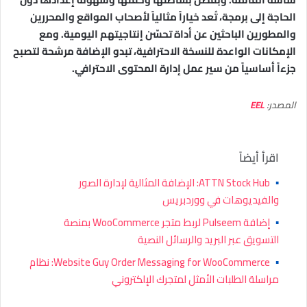
الحاجة إلى برمجة، تُعد خياراً مثالياً لأصحاب المواقع والمحررين
والمطورين الباحثين عن أداة تحسّن إنتاجيتهم اليومية. ومع
الإمكانات الواعدة للنسخة الاحترافية، تبدو الإضافة مرشحة لتصبح
جزءاً أساسياً من سير عمل إدارة المحتوى الاحترافي.
المصدر:
EEL
اقرأ أيضاً
▪
ATTN Stock Hub: الإضافة المثالية لإدارة الصور
والفيديوهات في ووردبريس
▪
إضافة Pulseem لربط متجر WooCommerce بمنصة
التسويق عبر البريد والرسائل النصية
▪
Website Guy Order Messaging for WooCommerce: نظام
مراسلة الطلبات الأمثل لمتجرك الإلكتروني