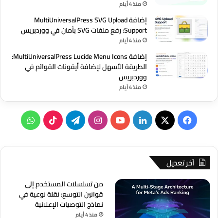
منذ 4 أيام
إضافة MultiUniversalPress SVG Upload
Support: رفع ملفات SVG بأمان في ووردبريس
منذ 4 أيام
إضافة MultiUniversalPress Lucide Menu Icons:
الطريقة الأسهل لإضافة أيقونات القوائم في
ووردبريس
منذ 4 أيام
‫X
فيسبوك
لينكدإن
‫YouTube
انستقرام
تيلقرام
‫TikTok
واتساب
آخر تعديل
من تسلسلات المستخدم إلى
قوانين التوسع: نقلة نوعية في
نماذج التوصيات الإعلانية
منذ 4 أيام