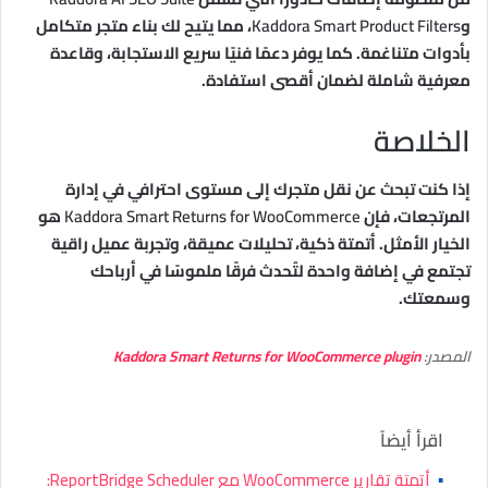
و
Kaddora Smart Product Filters
، مما يتيح لك بناء متجر متكامل
بأدوات متناغمة. كما يوفر دعمًا فنيًا سريع الاستجابة، وقاعدة
معرفية شاملة لضمان أقصى استفادة.
الخلاصة
إذا كنت تبحث عن نقل متجرك إلى مستوى احترافي في إدارة
المرتجعات، فإن
Kaddora Smart Returns for WooCommerce
هو
الخيار الأمثل. أتمتة ذكية، تحليلات عميقة، وتجربة عميل راقية
تجتمع في إضافة واحدة لتُحدث فرقًا ملموسًا في أرباحك
وسمعتك.
المصدر:
Kaddora Smart Returns for WooCommerce plugin
اقرأ أيضاً
▪
أتمتة تقارير WooCommerce مع ReportBridge Scheduler: