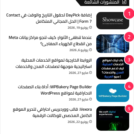
المنشورات الشائعة
إضافة DayPick لحقول التاريخ والوقت في Contact
Form 7 | الحل المجاني المتكامل
يونيو 19, 2026
عندما تنطفئ الأنوار: كيف تنجو مراكز بيانات Meta
من انقطاع الكهرباء المفاجئ؟
يوليو 6, 2026
الروابط الخارجية لمواقع الخدمات المحلية:
استراتيجية موجهة لصفحات المدن والخدمات
مايو 27, 2026
WPBakery Page Builder: أداة بناء الصفحات
الاحترافية لمواقع WordPress
مايو 27, 2026
Vexora: قالب ووردبريس احترافي لتحرير الموقع
الكامل المخصص للوكالات الرقمية
يونيو 22, 2026