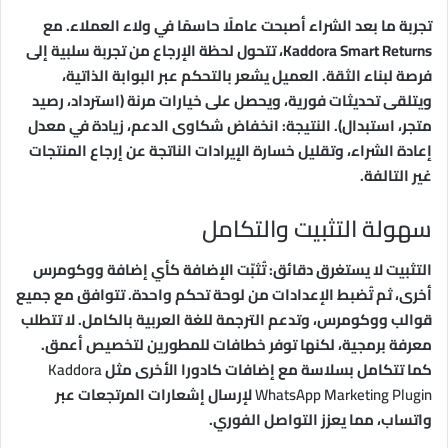
تجربة ما بعد الشراء أصبحت عاملًا حاسمًا في ولاء العملاء. مع
Kaddora Smart Returns، تتحول لحظة الإرجاع من تجربة سلبية إلى
فرصة لبناء الثقة. العميل يشعر بالتحكم عبر البوابة الذاتية،
ويتلقى تحديثات فورية، ويحصل على خيارات مرنة (استرداد، رصيد
متجر، استبدال). النتيجة: انخفاض شكاوى الدعم، زيادة في معدل
إعادة الشراء، وتقليل خسارة الإيرادات الناتجة عن إرجاع المنتجات
غير التالفة.
سهولة التثبيت والتكامل
التثبيت لا يستغرق دقائق: تُثبّت الإضافة كأي إضافة ووكومرس
أخرى، ثم تُضبط الإعدادات من لوحة تحكم واحدة. تتوافق مع جميع
قوالب ووكومرس، وتدعم الترجمة للغة العربية بالكامل. لا تتطلب
معرفة برمجية، لكنها توفر خطافات للمطورين لتخصيص أعمق.
كما تتكامل بسلاسة مع إضافات كادورا الأخرى مثل
Kaddora
WhatsApp Marketing Plugin
لإرسال إشعارات المرتجعات عبر
واتساب، مما يعزز التواصل الفوري.