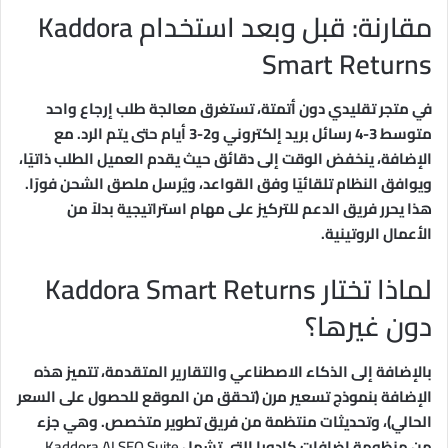
مقارنة: قبل وبعد استخدام Kaddora
Smart Returns
في متجر تقليدي دون أتمتة، تستغرق معالجة طلب إرجاع واحد
متوسط 3-4 رسائل بريد إلكتروني و2-3 أيام حتى يتم الرد. مع
الإضافة، ينخفض الوقت إلى دقائق حيث يقدم العميل الطلب ذاتيًا،
ويوافق النظام تلقائيًا وفق القواعد، ويُرسل ملصق الشحن فورًا.
هذا يحرر فريق الدعم للتركيز على مهام استراتيجية بدلاً من
الأعمال الروتينية.
لماذا تختار Kaddora Smart Returns
دون غيرها؟
بالإضافة إلى الذكاء الاصطناعي والتقارير المتقدمة، تتميز هذه
الإضافة بنموذج تسعير مرن (تحقق من الموقع للحصول على السعر
الحالي)، وتحديثات منتظمة من فريق تطوير متخصص. وهي جزء
من منظومة إضافات كادورا التي تشمل
Kaddora AI SEO Suite