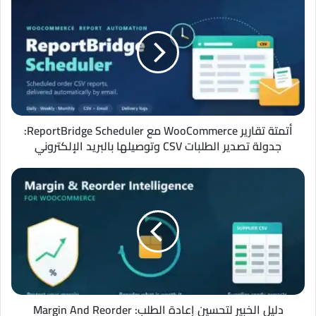
تقارير
WooCommerce
مع
ReportBridge
Scheduler:
جدولة
تصدير
الطلبات
CSV
أتمتة تقارير WooCommerce مع ReportBridge Scheduler:
وتوصيلها
جدولة تصدير الطلبات CSV وتوصيلها بالبريد الإلكتروني
بالبريد
الإلكتروني
دليل
الخبير
لتحسين
إعادة
الطلب:
Margin
And
Reorder
Intelligence
for
دليل الخبير لتحسين إعادة الطلب: Margin And Reorder