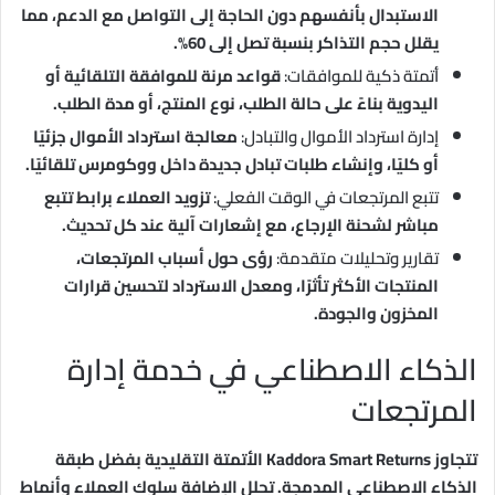
الاستبدال بأنفسهم دون الحاجة إلى التواصل مع الدعم، مما
يقلل حجم التذاكر بنسبة تصل إلى 60%.
أتمتة ذكية للموافقات:
قواعد مرنة للموافقة التلقائية أو
اليدوية بناءً على حالة الطلب، نوع المنتج، أو مدة الطلب.
إدارة استرداد الأموال والتبادل:
معالجة استرداد الأموال جزئيًا
أو كليًا، وإنشاء طلبات تبادل جديدة داخل ووكومرس تلقائيًا.
تتبع المرتجعات في الوقت الفعلي:
تزويد العملاء برابط تتبع
مباشر لشحنة الإرجاع، مع إشعارات آلية عند كل تحديث.
تقارير وتحليلات متقدمة:
رؤى حول أسباب المرتجعات،
المنتجات الأكثر تأثرًا، ومعدل الاسترداد لتحسين قرارات
المخزون والجودة.
الذكاء الاصطناعي في خدمة إدارة
المرتجعات
تتجاوز Kaddora Smart Returns الأتمتة التقليدية بفضل طبقة
الذكاء الاصطناعي المدمجة. تحلل الإضافة سلوك العملاء وأنماط