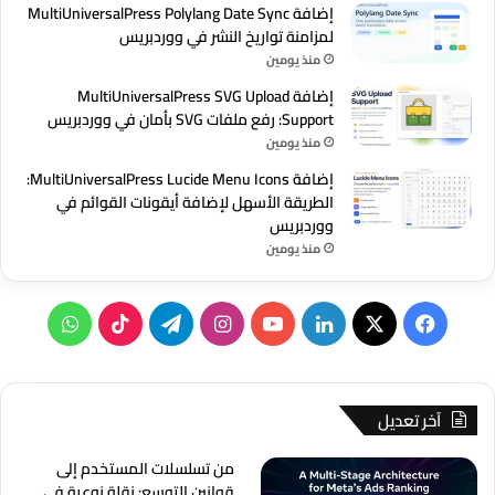
إضافة MultiUniversalPress Polylang Date Sync
لمزامنة تواريخ النشر في ووردبريس
منذ يومين
إضافة MultiUniversalPress SVG Upload
Support: رفع ملفات SVG بأمان في ووردبريس
منذ يومين
إضافة MultiUniversalPress Lucide Menu Icons:
الطريقة الأسهل لإضافة أيقونات القوائم في
ووردبريس
منذ يومين
‫X
فيسبوك
لينكدإن
‫YouTube
انستقرام
تيلقرام
‫TikTok
واتساب
آخر تعديل
من تسلسلات المستخدم إلى
قوانين التوسع: نقلة نوعية في