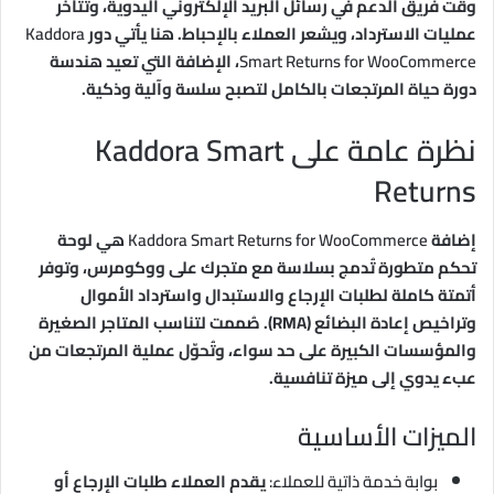
وقت فريق الدعم في رسائل البريد الإلكتروني اليدوية، وتتأخر
عمليات الاسترداد، ويشعر العملاء بالإحباط. هنا يأتي دور
Kaddora
Smart Returns for WooCommerce
، الإضافة التي تعيد هندسة
دورة حياة المرتجعات بالكامل لتصبح سلسة وآلية وذكية.
نظرة عامة على Kaddora Smart
Returns
إضافة
Kaddora Smart Returns for WooCommerce
هي لوحة
تحكم متطورة تُدمج بسلاسة مع متجرك على ووكومرس، وتوفر
أتمتة كاملة لطلبات الإرجاع والاستبدال واسترداد الأموال
وتراخيص إعادة البضائع (RMA). صُممت لتناسب المتاجر الصغيرة
والمؤسسات الكبيرة على حد سواء، وتُحوّل عملية المرتجعات من
عبء يدوي إلى ميزة تنافسية.
الميزات الأساسية
بوابة خدمة ذاتية للعملاء:
يقدم العملاء طلبات الإرجاع أو