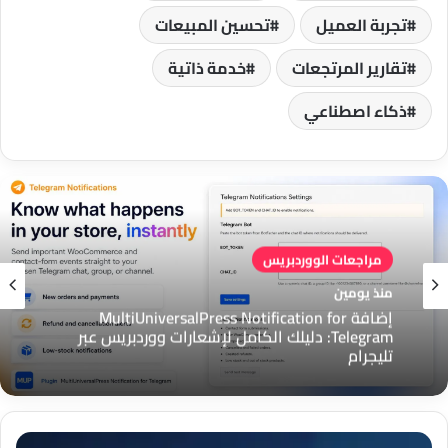
تجربة العميل
تحسين المبيعات
تقارير المرتجعات
خدمة ذاتية
ذكاء اصطناعي
مراجعات الووردبريس
مراجعات الووردبريس
منذ يومين
منذ يومين
إضافة MultiUniversalPress Notification for
إضافة MultiUniversalPress Floating Support
Telegram: دليلك الكامل لإشعارات ووردبريس عبر
لووردبريس: زر دعم عائم لتواصل أسرع مع العملاء
تليجرام
أتمتة