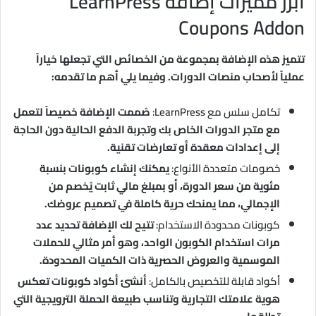
أبرز مميزات إضافة LearnPress
Coupons Addon
تتميز هذه الإضافة بمجموعة من الخصائص التي تجعلها خياراً
عملياً لأصحاب منصات الدورات. وفيما يلي أهم ما تقدمه:
تكامل سلس مع LearnPress:
صُممت الإضافة خصيصاً لتعمل
مع متجر الدورات الخاص بك وتجربة الدفع الحالية دون الحاجة
إلى إعدادات معقدة أو تعارضات تقنية.
خصومات متعددة الأنواع:
يمكنك إنشاء كوبونات بنسبة
مئوية من سعر الدورة، أو بمبلغ مالي ثابت يُخصم من
الإجمالي، مما يمنحك حرية كاملة في تصميم عروضك.
كوبونات محدودة الاستخدام:
تتيح لك الإضافة تحديد عدد
مرات استخدام الكوبون الواحد، وهو أمر مثالي للحملات
الموسمية والعروض الحصرية ذات الكميات المحدودة.
أكواد قابلة للتخصيص بالكامل:
أنشئ أكواد كوبونات تعكس
هوية علامتك التجارية وتناسب طبيعة الحملة الترويجية التي