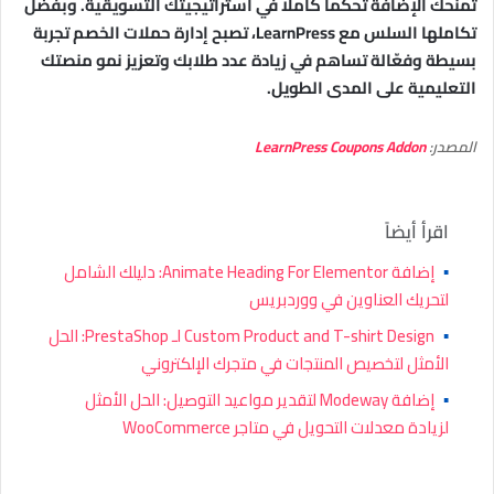
تمنحك الإضافة تحكماً كاملاً في استراتيجيتك التسويقية. وبفضل
تكاملها السلس مع LearnPress، تصبح إدارة حملات الخصم تجربة
بسيطة وفعّالة تساهم في زيادة عدد طلابك وتعزيز نمو منصتك
التعليمية على المدى الطويل.
المصدر:
LearnPress Coupons Addon
اقرأ أيضاً
▪
إضافة Animate Heading For Elementor: دليلك الشامل
لتحريك العناوين في ووردبريس
▪
Custom Product and T-shirt Design لـ PrestaShop: الحل
الأمثل لتخصيص المنتجات في متجرك الإلكتروني
▪
إضافة Modeway لتقدير مواعيد التوصيل: الحل الأمثل
لزيادة معدلات التحويل في متاجر WooCommerce