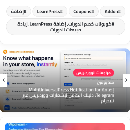
Addon
Coupons
LearnPress
إضافة
كوبونات خصم الدورات, إضافة LearnPress, زيادة
مبيعات الدورات
مراجعات الووردبريس
مراجعات الووردبريس
منذ يومين
منذ يومين
إضافة MultiUniversalPress Notification for
إضافة MultiUniversalPress Floating Support
Telegram: دليلك الكامل لإشعارات ووردبريس عبر
لووردبريس: زر دعم عائم لتواصل أسرع مع العملاء
تليجرام
إضافة