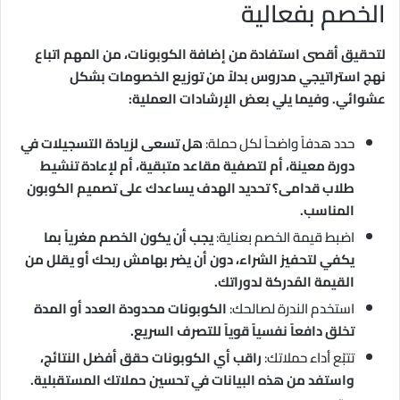
الخصم بفعالية
لتحقيق أقصى استفادة من إضافة الكوبونات، من المهم اتباع
نهج استراتيجي مدروس بدلاً من توزيع الخصومات بشكل
عشوائي. وفيما يلي بعض الإرشادات العملية:
حدد هدفاً واضحاً لكل حملة:
هل تسعى لزيادة التسجيلات في
دورة معينة، أم لتصفية مقاعد متبقية، أم لإعادة تنشيط
طلاب قدامى؟ تحديد الهدف يساعدك على تصميم الكوبون
المناسب.
اضبط قيمة الخصم بعناية:
يجب أن يكون الخصم مغرياً بما
يكفي لتحفيز الشراء، دون أن يضر بهامش ربحك أو يقلل من
القيمة المُدركة لدوراتك.
استخدم الندرة لصالحك:
الكوبونات محدودة العدد أو المدة
تخلق دافعاً نفسياً قوياً للتصرف السريع.
تتبّع أداء حملاتك:
راقب أي الكوبونات حقق أفضل النتائج،
واستفد من هذه البيانات في تحسين حملاتك المستقبلية.