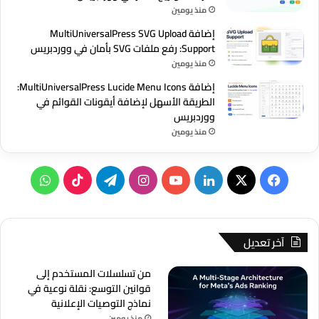
منذ يومين
إضافة MultiUniversalPress SVG Upload
Support: رفع ملفات SVG بأمان في ووردبريس
منذ يومين
إضافة MultiUniversalPress Lucide Menu Icons:
الطريقة الأسهل لإضافة أيقونات القوائم في
ووردبريس
منذ يومين
‫X
فيسبوك
لينكدإن
‫YouTube
انستقرام
تيلقرام
‫TikTok
واتساب
آخر تعديل
من تسلسلات المستخدم إلى
قوانين التوسع: نقلة نوعية في
نماذج التوصيات الإعلانية
منذ يومين