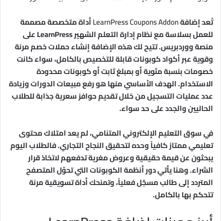
تُعد إضافة
LearnPress Coupons Addon
أداة متخصصة مصممة
للعمل بسلاسة مع نظام إدارة التعلم الشهير LearnPress على
منصة ووردبريس. تتيح لك هذه الإضافة إنشاء حملات خصم مرنة
وقوية عبر أكواد كوبونات قابلة للتخصيص بالكامل، سواء كانت
خصومات بنسبة مئوية أو بمبلغ ثابت أو كوبونات محدودة
الاستخدام. الهدف الأساسي منها هو رفع مبيعات الدورات وزيادة
عدد عمليات التسجيل من خلال تقديم حوافز سعرية جذابة للطلاب
الحاليين والجدد على حد سواء.
في سوق التعليم الإلكتروني المتنامي، لم يعد امتلاك محتوى
تعليمي ممتاز كافياً وحده لتحقيق النجاح التجاري. فالطلاب اليوم
يبحثون عن قيمة حقيقية وعروض مغرية تدفعهم لاتخاذ قرار
الشراء. وهنا يأتي دور أنظمة الكوبونات التي تحوّل المتصفح
المتردد إلى طالب مسجّل فعلياً، وتمنحك أداة تسويقية مرنة
تتحكم بها بالكامل.