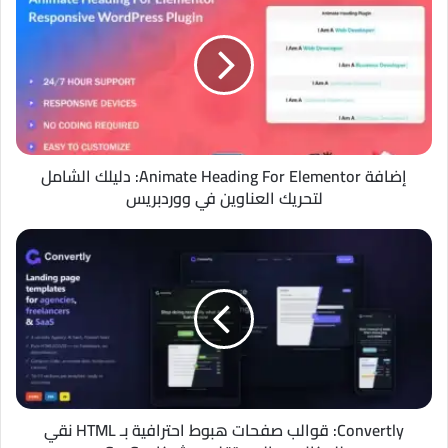
Animate
Heading
For
Elementor:
دليلك
الشامل
لتحريك
العناوين
في
إضافة Animate Heading For Elementor: دليلك الشامل
ووردبريس
لتحريك العناوين في ووردبريس
Convertly:
قوالب
صفحات
هبوط
احترافية
بـ
HTML
نقي
للوكالات
والمستقلين
Convertly: قوالب صفحات هبوط احترافية بـ HTML نقي