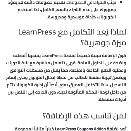
تجنّب الإفراط في الخصومات:
تقديم خصومات دائمة قد يعوّد
جمهورك على عدم الشراء بالسعر الكامل، لذا استخدم
الكوبونات كأداة موسمية ومدروسة.
لماذا يُعد التكامل مع LearnPress
ميزة جوهرية؟
كون الإضافة مبنية خصيصاً لمنصة LearnPress يمنحها أفضلية
واضحة على الحلول العامة. فهي تتعامل مباشرة مع بنية الدورات
وعملية الدفع الخاصة بالمنصة، مما يقلل من مشكلات التوافق
ويضمن تجربة سلسة للطالب من لحظة إدخال الكوبون وحتى إتمام
التسجيل. هذا التكامل العميق يعني أيضاً أن إدارة الكوبونات تتم
من داخل لوحة التحكم المألوفة لديك، دون الحاجة إلى التنقل بين
أدوات منفصلة.
لمن تناسب هذه الإضافة؟
تُعد إضافة LearnPress Coupons Addon خياراً مثالياً لمجموعة