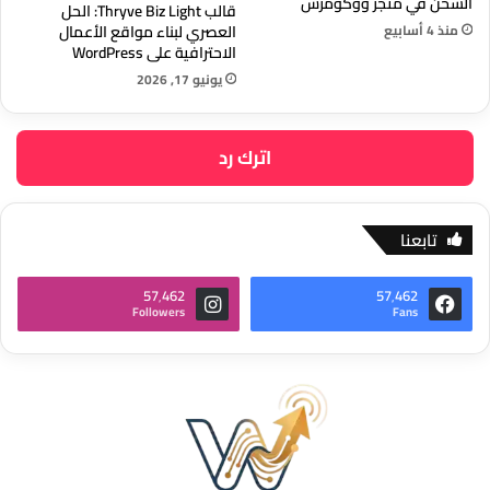
الشحن في متجر ووكومرس
قالب Thryve Biz Light: الحل
منذ 4 أسابيع
العصري لبناء مواقع الأعمال
الاحترافية على WordPress
يونيو 17, 2026
اترك رد
تابعنا
57٬462
57٬462
Followers
Fans