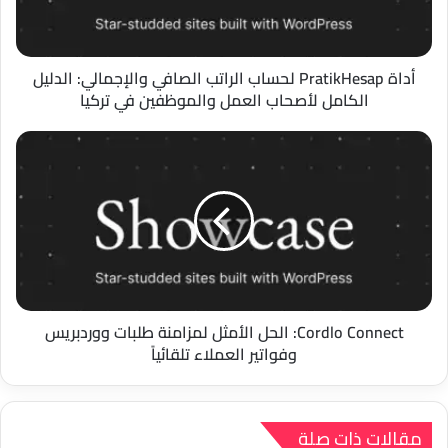
الدليل
الكامل
لأصحاب
العمل
أداة PratikHesap لحساب الراتب الصافي والإجمالي: الدليل
والموظفين
الكامل لأصحاب العمل والموظفين في تركيا
في
تركيا
Cordlo
Connect:
الحل
الأمثل
لمزامنة
طلبات
ووردبريس
وفواتير
العملاء
تلقائياً
Cordlo Connect: الحل الأمثل لمزامنة طلبات ووردبريس
وفواتير العملاء تلقائياً
مقالات ذات صلة