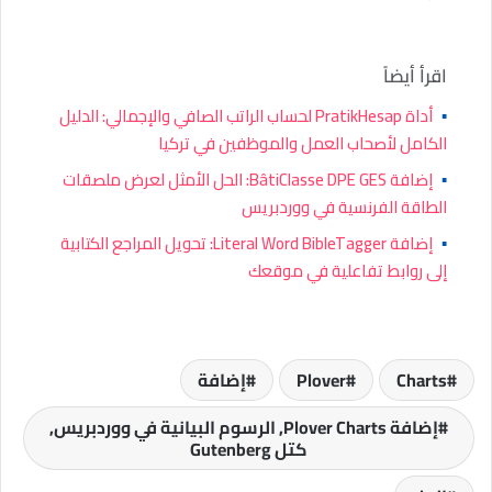
اقرأ أيضاً
▪
أداة PratikHesap لحساب الراتب الصافي والإجمالي: الدليل
الكامل لأصحاب العمل والموظفين في تركيا
▪
إضافة BâtiClasse DPE GES: الحل الأمثل لعرض ملصقات
الطاقة الفرنسية في ووردبريس
▪
إضافة Literal Word BibleTagger: تحويل المراجع الكتابية
إلى روابط تفاعلية في موقعك
Charts
Plover
إضافة
إضافة Plover Charts, الرسوم البيانية في ووردبريس,
كتل Gutenberg