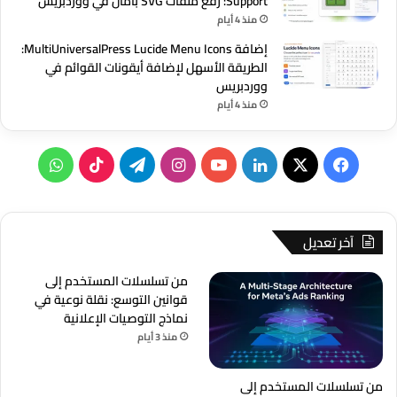
Support: رفع ملفات SVG بأمان في ووردبريس
منذ 4 أيام
إضافة MultiUniversalPress Lucide Menu Icons:
الطريقة الأسهل لإضافة أيقونات القوائم في
ووردبريس
منذ 4 أيام
‫X
فيسبوك
لينكدإن
‫YouTube
انستقرام
تيلقرام
‫TikTok
واتساب
آخر تعديل
من تسلسلات المستخدم إلى
قوانين التوسع: نقلة نوعية في
نماذج التوصيات الإعلانية
منذ 3 أيام
من تسلسلات المستخدم إلى