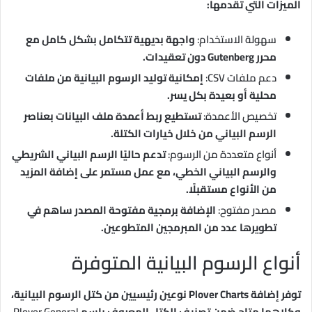
الميزات التي تقدمها:
سهولة الاستخدام:
واجهة بديهية تتكامل بشكل كامل مع
محرر Gutenberg دون تعقيدات.
دعم ملفات CSV:
إمكانية توليد الرسوم البيانية من ملفات
محلية أو بعيدة بكل يسر.
تخصيص الأعمدة:
تستطيع ربط أعمدة ملف البيانات بعناصر
الرسم البياني من خلال خيارات الكتلة.
أنواع متعددة من الرسوم:
تدعم حاليًا الرسم البياني الشريطي
والرسم البياني الخطي، مع عمل مستمر على إضافة المزيد
من الأنواع مستقبلًا.
مصدر مفتوح:
الإضافة برمجية مفتوحة المصدر ساهم في
تطويرها عدد من المبرمجين المتطوعين.
أنواع الرسوم البيانية المتوفرة
توفر إضافة Plover Charts نوعين رئيسيين من كتل الرسوم البيانية،
وكلاهما متاح ضمن تصنيف الكتل المعروف باسم
Plover General