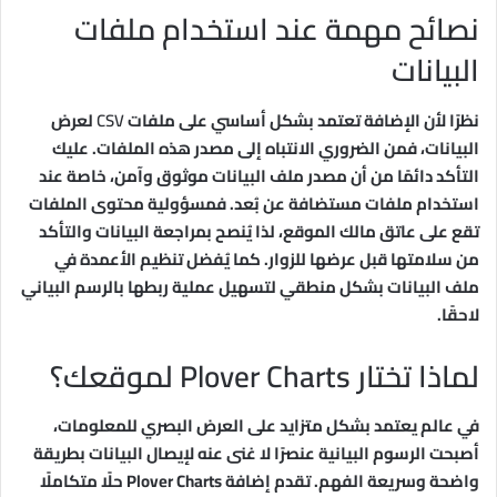
نصائح مهمة عند استخدام ملفات
البيانات
نظرًا لأن الإضافة تعتمد بشكل أساسي على ملفات
CSV
لعرض
البيانات، فمن الضروري الانتباه إلى مصدر هذه الملفات. عليك
التأكد دائمًا من أن مصدر ملف البيانات موثوق وآمن، خاصة عند
استخدام ملفات مستضافة عن بُعد. فمسؤولية محتوى الملفات
تقع على عاتق مالك الموقع، لذا يُنصح بمراجعة البيانات والتأكد
من سلامتها قبل عرضها للزوار. كما يُفضل تنظيم الأعمدة في
ملف البيانات بشكل منطقي لتسهيل عملية ربطها بالرسم البياني
لاحقًا.
لماذا تختار Plover Charts لموقعك؟
في عالم يعتمد بشكل متزايد على العرض البصري للمعلومات،
أصبحت الرسوم البيانية عنصرًا لا غنى عنه لإيصال البيانات بطريقة
واضحة وسريعة الفهم. تقدم إضافة Plover Charts حلًا متكاملًا