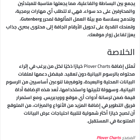
يجمع بين البساطة والفاعلية، مما يجعلها مناسبة للمبتدئين
والمحترفين على حد سواء. فهي لا تتطلب أي مهارات برمجية،
وتندمج بسلاسة مع بيئة العمل المألوفة لمحرر Gutenberg،
وتمنحك القدرة على تحويل الأرقام الجافة إلى محتوى بصري جذاب
يعزز تفاعل زوار موقعك.
الخلاصة
تُمثل إضافة
Plover Charts
خيارًا ذكيًا لكل من يرغب في إثراء
محتواه بالرسوم البيانية دون تعقيد. فبفضل دعمها لملفات
البيانات المحلية والبعيدة، وتوفيرها لنوعين أساسيين من الرسوم
البيانية، وسهولة تثبيتها واستخدامها، تُعد هذه الإضافة أداة
قيمة ضمن ترسانة أدوات أي موقع ووردبريس. ومع استمرار
فريق التطوير في إضافة المزيد من الأنواع والميزات، من المتوقع
أن تصبح خيارًا أكثر شمولية لتلبية احتياجات عرض البيانات
المتنوعة في المستقبل.
المصدر:
Plover Charts