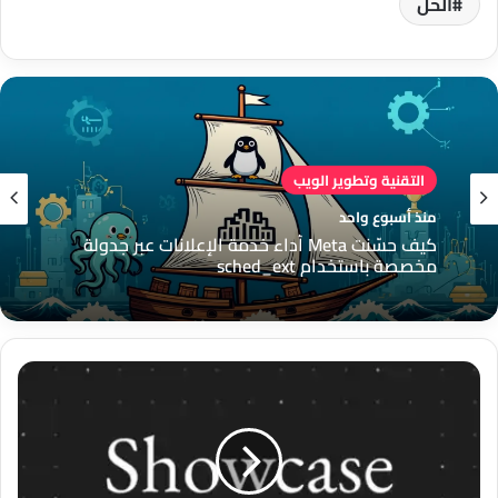
الحل
التقنية وتطوير الويب
منذ أسبوع واحد
كيف حسّنت Meta أداء خدمة الإعلانات عبر جدولة
مخصصة باستخدام sched_ext
أداة
PratikHesap
لحساب
الراتب
الصافي
والإجمالي: