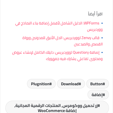
اقرأ أيضاً
▪
WPForms: الدليل الشامل لأفضل إضافة بناء النماذج في
ووردبريس
▪
قالب Zenvy لووردبريس: الحل الأنيق للمدونين ورواة
القصص والمبدعين
▪
إضافة Questiory لووردبريس: دليلك الكامل لإنشاء عروض
ومحتوى تفاعلي يشارك فيه جمهورك
Plugnition
Download
Button
إضافة
زر تحميل ووكومرس, المنتجات الرقمية المجانية,
إضافة WooCommerce