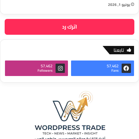
يونيو 1, 2026
اترك رد
تابعنا
57٬462
57٬462
Followers
Fans