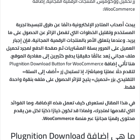
زر تحميل ووكومرس, المنتجات الرقمية المجانية, إضافة
:
WooCommerce
يبحث أصحاب المتاجر الإلكترونية دائمًا عن طرق لتبسيط تجربة
المستخدم وتقليل الخطوات التي تفصل الزائر عن الحصول على ما
يريد. وعندما يتعلق الأمر بالمنتجات الرقمية المجانية، فإن إجبار
العميل على المرور بسلة المشتريات ثم صفحة الدفع لمجرد تحميل
ملف مجاني يُعد عائقًا حقيقيًا يدفع كثيرين إلى مغادرة الموقع.
هنا تأتي إضافة
Plugnition Download Button for WooCommerce
لتقدم حلًا عمليًا ومباشرًا، إذ تستبدل زر «أضف إلى السلة»
التقليدي بزر «تحميل» يتيح للزائر الحصول على ملفه بنقرة واحدة
فقط.
في هذا المقال نستعرض كيف تعمل هذه الإضافة، وما الفوائد
التي تقدمها لمتجرك، ولماذا قد تكون خيارًا ذكيًا لكل من يقدم
محتوى رقميًا مجانيًا عبر منصة WooCommerce.
ما هي إضافة Plugnition Download