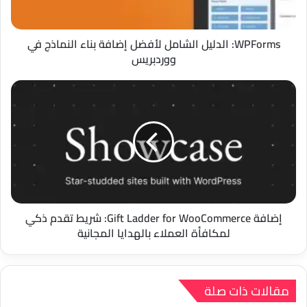
في
ووردبريس
WPForms: الدليل الشامل لأفضل إضافة بناء النماذج في
ووردبريس
إضافة
Gift
Ladder
for
WooCommerce:
شريط
تقدم
ذكي
لمكافأة
العملاء
إضافة Gift Ladder for WooCommerce: شريط تقدم ذكي
بالهدايا
لمكافأة العملاء بالهدايا المجانية
المجانية
مقالات ذات صلة