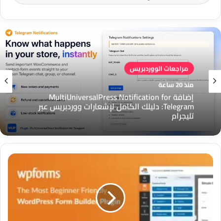
مراجعات الووردبريس
منذ 20 ساعة
مراجعات الووردبريس
إضافة MultiUniversalPress Notification for
منذ 20 ساعة
Telegram: دليلك الكامل لإشعارات ووردبريس عبر
تليجرام
WPForms:
إضافة MultiUniversalPress Floating Support
الدليل
لووردبريس: زر دعم عائم لتواصل أسرع مع العملاء
الشامل
لأفضل
إضافة
بناء
النماذج