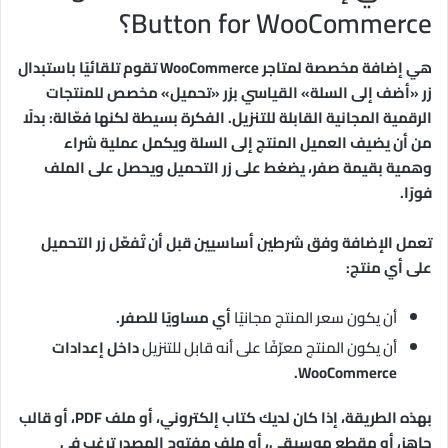
Button for WooCommerce؟
هي إضافة مخصصة لمتاجر WooCommerce تقوم تلقائيًا باستبدال
زر «أضف إلى السلة» القياسي بزر «تحميل» مخصص للمنتجات
الرقمية المجانية القابلة للتنزيل. الفكرة بسيطة لكنها فعّالة: بدلًا
من أن يضيف العميل المنتج إلى السلة ويكمل عملية شراء
وهمية بقيمة صفر، يضغط على زر التحميل ويحصل على الملف
فورًا.
تعمل الإضافة وفق شرطين أساسيين قبل أن تُفعّل زر التحميل
على أي منتج:
أن يكون سعر المنتج مجانيًا
أي مساويًا للصفر.
أن يكون المنتج معرّفًا على أنه قابل للتنزيل
داخل إعدادات
WooCommerce.
بهذه الطريقة، إذا كان لديك كتاب إلكتروني، أو ملف PDF، أو قالب
جاهز، أو مقطع موسيقي، أو ملف مفتوح المصدر ترغب في