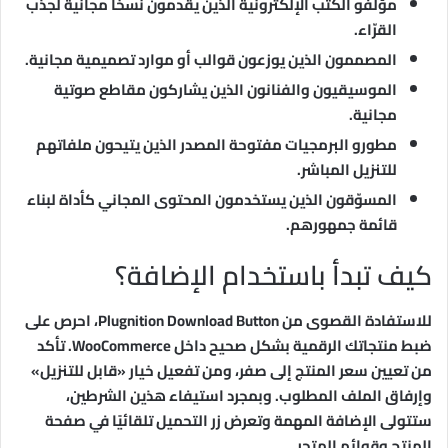
مؤلفو الكتب الإلكترونية الذين يقدمون نسخًا مجانية لجذب
القرّاء.
المصممون الذين يوزعون قوالب أو موارد تصميمية مجانية.
الموسيقيون والفنانون الذين يشاركون مقاطع صوتية
مجانية.
مطورو البرمجيات مفتوحة المصدر الذين يتيحون ملفاتهم
للتنزيل المباشر.
المسوّقون الذين يستخدمون المحتوى المجاني كأداة لبناء
قائمة جمهورهم.
كيف تبدأ باستخدام الإضافة؟
للاستفادة القصوى من Plugnition Download Button، احرص على
ضبط منتجاتك الرقمية بشكل صحيح داخل WooCommerce. تأكد
من تعيين سعر المنتج إلى صفر، ومن تفعيل خيار «قابل للتنزيل»
وإرفاق الملف المطلوب. وبمجرد استيفاء هذين الشرطين،
ستتولى الإضافة المهمة وتعرض زر التحميل تلقائيًا في صفحة
المنتج وقوائم المتجر.