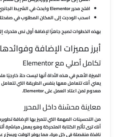
افتح محرر Elementor وابحث في الشريط الجانبي الأيسر عن الودجت باسم Typed.js Animator.
اسحب الودجت إلى المكان المطلوب في صفحتك 
بهذه الخطوات تصبح جاهزًا لإضافة أول نص متحرك إل
أبرز مميزات الإضافة وفوائدها 
تكامل أصلي مع Elementor
يعني أنك تتعامل معها بنفس الطريقة التي تتعامل به
معدوم لمن اعتاد العمل على Elementor.
معاينة محسّنة داخل المحرر
أنك ترى تأثير الكتابة المتحركة وهو يعمل مباشرة أث
نافذة منفصلة في كل مرة، مما يوفر الوقت ويسرّع ع