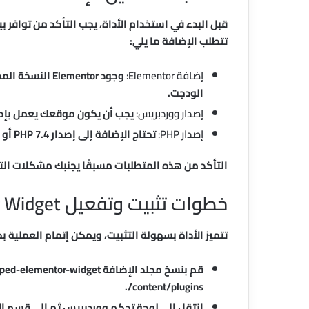
قبل البدء في استخدام الأداة، يجب التأكد من توافر
تتطلب الإضافة ما يلي:
إضافة Elementor:
الودجت.
إصدار ووردبريس:
يجب أن يكون موقعك يعمل بإصدار ووردبريس 6.0 أو أعل
إصدار PHP:
تحتاج الإضافة إلى إصدار PHP 7.4 أو أحدث، وهو ما توفره معظم شركات الاستضافة الحديثة.
التأكد من هذه المتطلبات مسبقًا يجنبك مشكلات الت
خطوات تثبيت وتفعيل Typed.js Elementor Widget
تتميز الأداة بسهولة التثبيت، ويمكن إتمام العملية 
content/plugins/.
انتقل إلى لوحة تحكم ووردبريس ثم إلى قسم ا