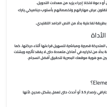
 أو دعوة لاتخاذ إجراء يزيد من معدلات التحويل.
لون عرض مهاراتهم وتخصصاتهم بأسلوب ديناميكي يترك
طريقة تفاعلية بدلًا من النص الجامد التقليدي.
لأداة
المتحركة قصيرة ومباشرة لتسهيل قراءتها أثناء حركتها. كما
 بدلًا من تكراره في أماكن متعددة حتى لا يفقد تأثيره ويشتت
اسقين مع هوية موقعك البصرية لتحقيق أفضل انسجام.
نعم، تتطلب الإضافة وجود Elementor المجاني أو الاحترافي بإصدار 3.5 أو أحدث حتى تعمل بشكل صحيح، لأنها