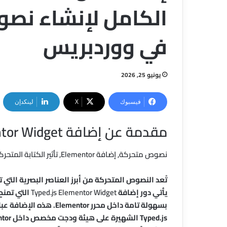
الكامل لإنشاء نصو
في ووردبريس
يونيو 25, 2026
فيسبوك
‫X
لينكدإن
مقدمة عن إضافة Typed.js Elementor Widget
نصوص متحركة, إضافة Elementor, تأثير الكتابة المتحركة
تُعد النصوص المتحركة من أبرز العناصر البصرية التي ت
يأتي دور إضافة
Typed.js Elementor Widget
التي تمنح
بسهولة تامة داخل محرر or