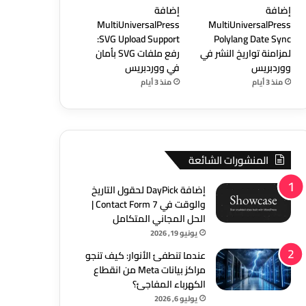
إضافة
إضافة
MultiUniversalPress
MultiUniversalPress
SVG Upload Support:
Polylang Date Sync
لمزامنة تواريخ النشر في
رفع ملفات SVG بأمان
ووردبريس
في ووردبريس
منذ 3 أيام
منذ 3 أيام
المنشورات الشائعة
إضافة DayPick لحقول التاريخ
والوقت في Contact Form 7 |
الحل المجاني المتكامل
يونيو 19, 2026
عندما تنطفئ الأنوار: كيف تنجو
مراكز بيانات Meta من انقطاع
الكهرباء المفاجئ؟
يوليو 6, 2026