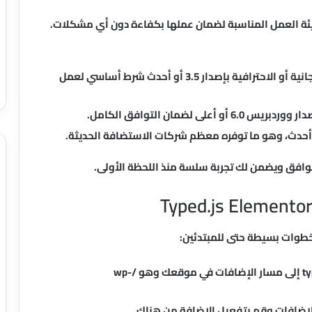
 بيئة العمل المناسبة لضمان عملها بكفاءة دون أي مشكلات.
وجود Elementor النسخة المجانية أو الاحترافية بإصدار 3.5 أو أحدث شرط أساسي لعمل
ى لضمان التوافق الكامل.
وافق ويضمن لك تجربة سلسة منذ اللحظة الأولى.
بخطوات بسيطة حتى للمبتدئين:
قم بنسخ مجلد الإضافة typed-elementor-widget إلى مسار الإضافات في موقعك وهو /wp-
لإضافات وقم بتفعيل الإضافة من هناك.