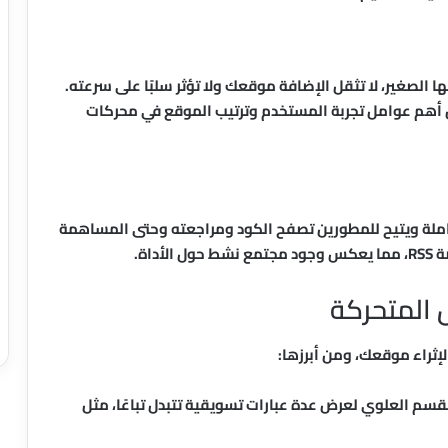
ة Typed.js المعروفة بحجمها الصغير، لا تثقل الإضافة موقعك ولا تؤثر سلبًا على سرعته.
من أهم عوامل تجربة المستخدم وترتيب الموقع في محركات
املة ويتيح للمطورين تصفح الكود ومراجعته وحتى المساهمة
اة.
 المتحركة
إثراء موقعك، ومن أبرزها:
سم العلوي لعرض عدة عبارات تسويقية تتبدل تباعًا، مثل