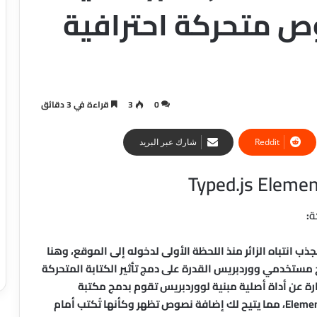
ص متحركة احترافية
0
3
قراءة في 3 دقائق
شارك عبر البريد
:
جذب انتباه الزائر منذ اللحظة الأولى لدخوله إلى الموقع، وهنا
 مستخدمي ووردبريس القدرة على دمج تأثير الكتابة المتحركة
Element. هذه الإضافة عبارة عن أداة أصلية مبنية لووردبريس تقوم بدمج مكتبة
Typed.js الشهيرة على هيئة ودجت مخصص داخل Elementor، مما يتيح لك إضافة نصوص تظهر وكأنها تُكتب أمام