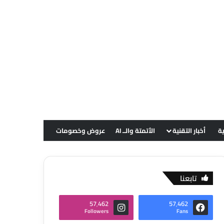
ية
أخبار التقنية
الأتمتة والــ AI
عروض وخصومات
تابعنا
57٬462
57٬462
Followers
Fans