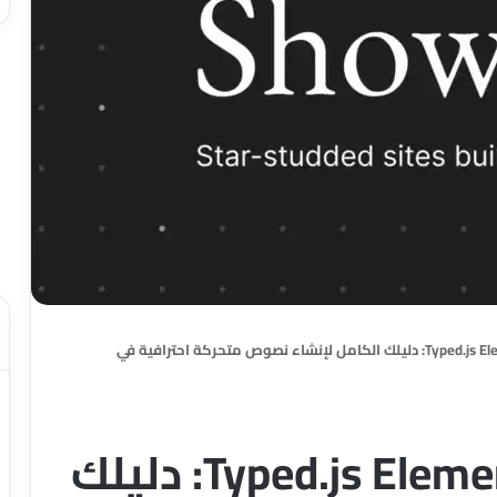
إضافة Typed.js Elementor Widget: دليلك الكامل لإنشاء نصوص متحركة احترافية في
إضافة Typed.js Elementor Widget: دليلك