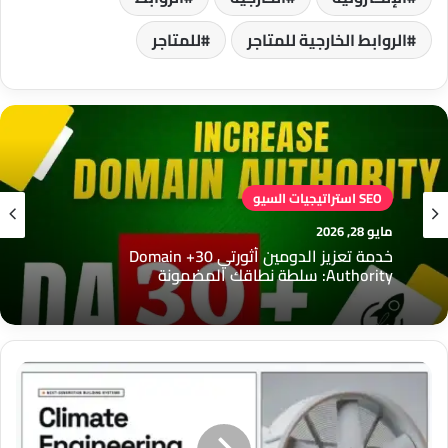
الروابط الخارجية للمتاجر
للمتاجر
SEO استراتيجيات السيو
مايو 28, 2026
SEO استراتيجيات السيو
خدمة تعزيز الدومين أثورتي 30+ Domain
مايو 28, 2026
Authority: سلطة نطاقك المضمونة
قالب
Aero:
ما لا تخبرك به أرقام النقرات: التحقيق في الهوة بين
زيارات الذكاء الاصطناعي والاستشهادات المرجعية
الحل
الأمثل