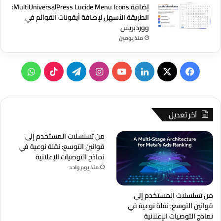
إضافة MultiUniversalPress Lucide Menu Icons:
الطريقة الأسهل لإضافة أيقونات القوائم في
ووردبريس
منذ يومين
‫X
فيسبوك
لينكدإن
‫YouTube
انستقرام
تيلقرام
‫TikTok
واتساب
آخر تعديل
من تسلسلات المستخدم إلى
قوانين التوسع: نقلة نوعية في
نماذج التوصيات الإعلانية
منذ يوم واحد
من تسلسلات المستخدم إلى
قوانين التوسع: نقلة نوعية في
نماذج التوصيات الإعلانية