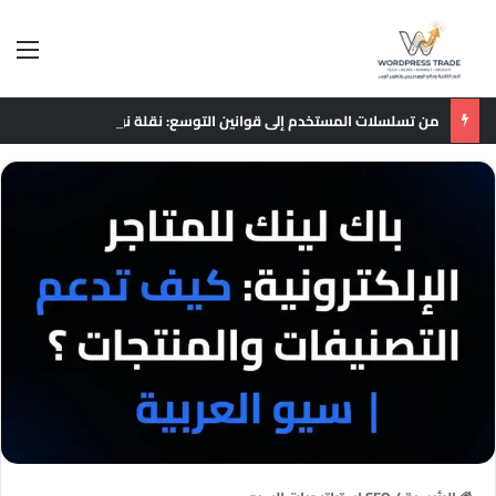
الق
من تسلسلات المستخدم إلى قوانين التوسع: نقلة نوعية في نماذج التوصيات الإعلانية