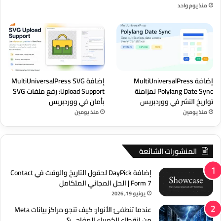
منذ يوم واحد
إضافة MultiUniversalPress
إضافة MultiUniversalPress SVG
Polylang Date Sync لمزامنة
Upload Support: رفع ملفات SVG
تواريخ النشر في ووردبريس
بأمان في ووردبريس
منذ يومين
منذ يومين
المنشورات الشائعة
إضافة DayPick لحقول التاريخ والوقت في Contact
Form 7 | الحل المجاني المتكامل
يونيو 19, 2026
عندما تنطفئ الأنوار: كيف تنجو مراكز بيانات Meta
من انقطاع الكهرباء المفاجئ؟