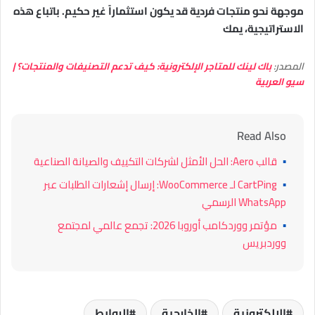
موجهة نحو منتجات فردية قد يكون استثماراً غير حكيم. باتباع هذه
الاستراتيجية، يمك
المصدر:
باك لينك للمتاجر الإلكترونية: كيف تدعم التصنيفات والمنتجات؟ |
سيو العربية
Read Also
▪
قالب Aero: الحل الأمثل لشركات التكييف والصيانة الصناعية
▪
CartPing لـ WooCommerce: إرسال إشعارات الطلبات عبر
WhatsApp الرسمي
▪
مؤتمر ووردكامب أوروبا 2026: تجمع عالمي لمجتمع
ووردبريس
الإلكترونية
الخارجية
الروابط