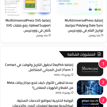
إضافة MultiUniversalPress
إضافة MultiUniversalPress SVG
Polylang Date Sync لمزامنة
Upload Support: رفع ملفات SVG
تواريخ النشر في ووردبريس
بأمان في ووردبريس
منذ يومين
منذ يومين
المنشورات الشائعة
إضافة DayPick لحقول التاريخ والوقت في Contact
Form 7 | الحل المجاني المتكامل
يونيو 19, 2026
عندما تنطفئ الأنوار: كيف تنجو مراكز بيانات Meta
من انقطاع الكهرباء المفاجئ؟
يوليو 6, 2026
الروابط الخارجية لمواقع الخدمات المحلية:
استراتيجية موجهة لصفحات المدن والخدمات