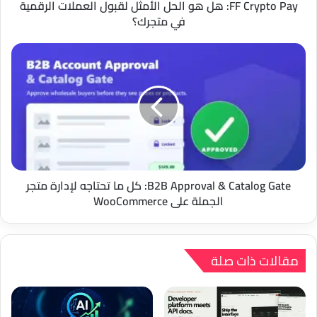
الرقمية
FF Crypto Pay: هل هو الحل الأمثل لقبول العملات الرقمية
في
في متجرك؟
متجرك؟
B2B
Approval
&
Catalog
Gate:
كل
ما
تحتاجه
لإدارة
متجر
B2B Approval & Catalog Gate: كل ما تحتاجه لإدارة متجر
الجملة
الجملة على WooCommerce
على
WooCommerce
مقالات ذات صلة