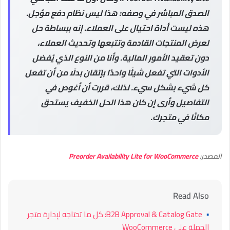
الصدق المباشر في وصفه: هذا ليس نظام دفع مؤجل.
هذه ليست أداة احتيال على العملاء. إنه ببساطة حل
لعرض المنتجات القادمة وتتبعها وتحديث العملاء،
دون تعقيد الأمور المالية. وأنا من النوع الذي يُفضل
الأدوات التي تفعل شيئًا واحدًا بإتقان بدلًا من أن تفعل
كل شيء بشكل سيء. لذلك، قررت أن أغوص في
التفاصيل وأرى إن كان هذا الحل الخفيف يستحق
مكانًا في متجرك.
المصدر:
Preorder Availability Lite for WooCommerce
Read Also
▪
B2B Approval & Catalog Gate: كل ما تحتاجه لإدارة متجر
الجملة على WooCommerce