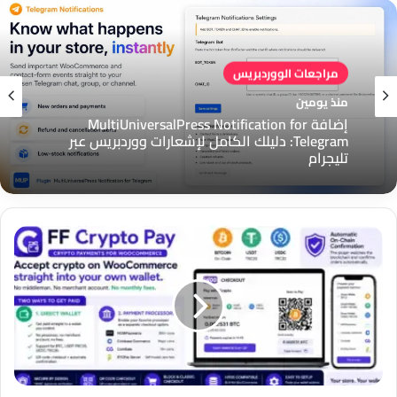
مراجعات الووردبريس
منذ يومين
إضافة MultiUniversalPress Notification for
Telegram: دليلك الكامل لإشعارات ووردبريس عبر
تليجرام
FF
Crypto
Pay:
هل
هو
الحل
الأمثل
لقبول
العملات