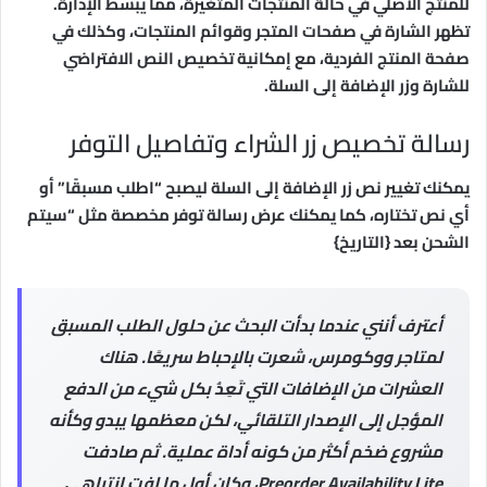
للمنتج الأصلي في حالة المنتجات المتغيرة، مما يبسّط الإدارة.
تظهر الشارة في صفحات المتجر وقوائم المنتجات، وكذلك في
صفحة المنتج الفردية، مع إمكانية تخصيص النص الافتراضي
للشارة وزر الإضافة إلى السلة.
رسالة تخصيص زر الشراء وتفاصيل التوفر
يمكنك تغيير نص زر الإضافة إلى السلة ليصبح “اطلب مسبقًا” أو
أي نص تختاره، كما يمكنك عرض رسالة توفر مخصصة مثل “سيتم
الشحن بعد {التاريخ}
أعترف أنني عندما بدأت البحث عن حلول الطلب المسبق
لمتاجر ووكومرس، شعرت بالإحباط سريعًا. هناك
العشرات من الإضافات التي تَعِدُ بكل شيء من الدفع
المؤجل إلى الإصدار التلقائي، لكن معظمها يبدو وكأنه
مشروع ضخم أكثر من كونه أداة عملية. ثم صادفت
Preorder Availability Lite، وكان أول ما لفت انتباهي