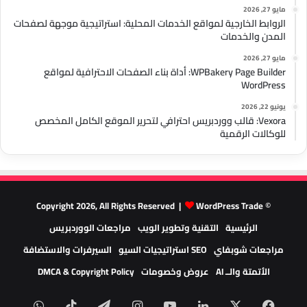
مايو 27, 2026
الروابط الخارجية لمواقع الخدمات المحلية: استراتيجية موجهة لصفحات
المدن والخدمات
مايو 27, 2026
WPBakery Page Builder: أداة بناء الصفحات الاحترافية لمواقع
WordPress
يونيو 22, 2026
Vexora: قالب ووردبريس احترافي لتحرير الموقع الكامل المخصص
للوكالات الرقمية
WordPress Trade
© Copyright 2026, All Rights Reserved |
الرئيسية
التقنية وتطوير الويب
مراجعات الووردبريس
مراجعات شوبفاي
SEO استراتيجيات السيو
السيرفرات والاستضافة
الأتمتة والــ AI
عروض وخصومات
DMCA & Copyright Policy
‫X
فيسبوك
لينكدإن
‫YouTube
انستقرام
تيلقرام
‫TikTok
واتسا