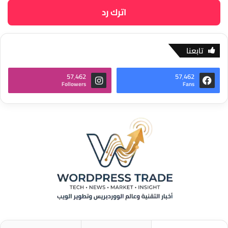
اترك رد
تابعنا
57٬462
57٬462
Followers
Fans