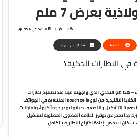
ية بعرض 7 ملم
0
6
قراءة في 4 دقائق
شارك عبر البريد
ة في النظارات الذكية؟
 – هذا هو التحدي الذي واجهته ميتا عند تصميم نظارات
ذكية مثل Ray-Ban Meta وOakley Meta Vanguards. الخلايا التقليدية من نوع pouch cells المنتشرة في الهواتف
عبة التشكيل والتصغير. طياتها تهدر حجماً كبيراً، وتفاوتات
رة جداً تعجز عن توفير الطاقة القصوى المطلوبة لتشغيل
 كان لا بد من إعادة اختراع البطارية بالكامل.