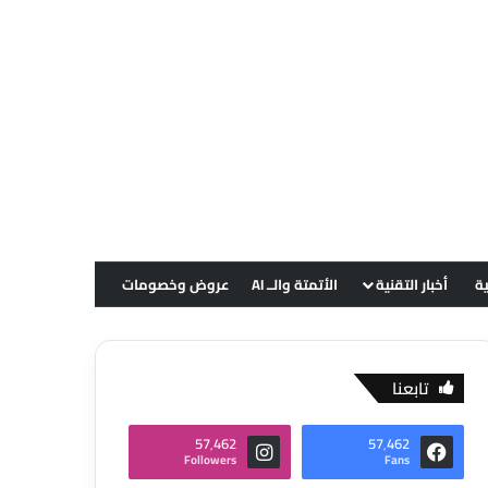
ية
أخبار التقنية
الأتمتة والــ AI
عروض وخصومات
تابعنا
57٬462
57٬462
Followers
Fans