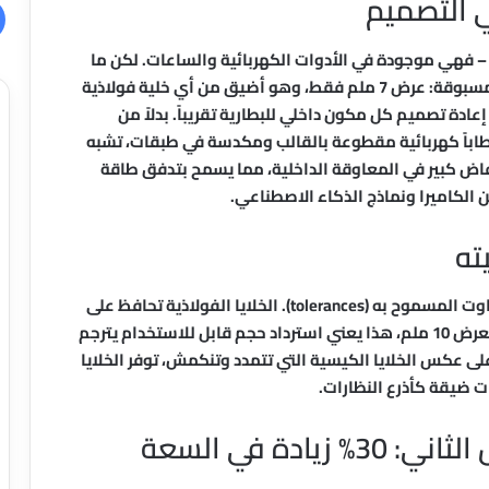
steel-c) ليست جديدة تماماً – فهي موجودة في الأدوات الكهربائية والساعات. لكن ما
فعلته ميتا هو دفع حدود هذه التقنية إلى أبعاد غير مسبوقة: عرض 7 ملم فقط، وهو أضيق من أي خلية فولاذية
ادة تصميم كل مكون داخلي للبطارية تقريباً. بدلاً من
ليدية (jelly roll)، استخدموا أقطاباً كهربائية مقطوعة بالقالب ومكدسة في طبقات، تشبه
اض كبير في المعاوقة الداخلية، مما يسمح بتدفق طاقة
الكاميرا ونماذج الذكاء الاصطناعي.
ته
أحد العوامل الحاسمة في تصميم البطاريات هو التفاوت المسموح به (tolerances). الخلايا الفولاذية تحافظ على
شكلها بدقة تصل إلى 100 ميكرون فقط. في بطارية بعرض 10 ملم، هذا يعني استرداد حجم قابل للاستخدام يترجم
 عكس الخلايا الكيسية التي تتمدد وتنكمش، توفر الخلايا
حات ضيقة كأذرع النظارات.
قفزة من الجيل الأول إلى الجيل الثاني: 30% زيادة في السعة