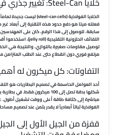
خلايا Steel-Can: تغيير جذري في التصميم
الخلايا الفولاذية (an cells
سابقة. للوصول إلى هذا الرقم، كان على المهندسين إع
اللفائف الحلزونية التق
توصيل مقاومات صغيرة بالتوازي. والنتيجة هي انخف
مرتفع فوري دون انقطاع حتى عند الطلب المتزامن من 
التفاوتات: كل ميكرون له أهمي
مباشرة إلى كثافة طاقة أعلى ووقت تشغيل أطول. على
الفولاذية ثباتاً أبعادياً لا يقدر بثمن عند تصميم مسا
ومضاعفة وقت التشغيل