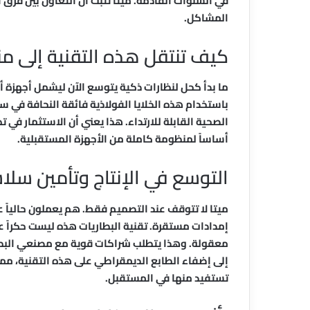
في السنوات القادمة. ميتا تثبت أن التعاون بين فرق 
المشاكل.
كيف تنتقل هذه التقنية إلى من
ما بدأ كحل لنظارات ذكية يتوسع الآن ليشمل أجهزة أ
باستخدام هذه الخلايا الفولاذية فائقة النحافة في س
الصحية القابلة للارتداء. هذا يعني أن الاستثمار في
أساساً لمنظومة كاملة من الأجهزة المستقبلية.
التوسع في الإنتاج وتأمين سلاس
ميتا لا تتوقف عند التصميم فقط. هم يعملون حالياً 
إمدادات مستقرة. تقنية البطاريات هذه ليست حكراً ع
معقولة. وهذا يتطلب شراكات قوية مع مصنعي البطار
إلى إضفاء الطابع الديمقراطي على هذه التقنية، مما 
تستفيد منها في المستقبل.