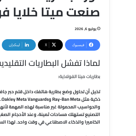
صنعت ميتا خلايا فولاذ
يوليو 6, 2026
فيسبوك
‫X
لينكدإن
لماذا تفشل البطاريات التقليدي
بطاريات ميتا الفولاذية
:
تخيل أن تحاول وضع بطارية هاتفك داخل قلم حبر جاف
والحواسيب المحمولة غير مناسبة لهذه المهمة لأنها ص
التصنيع تستهلك مساحات ثمينة، وعند الأحجام الصغي
الكاميرا والذكاء الاصطناعي في وقت واحد. لهذا السبب