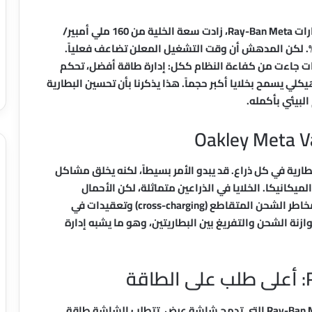
عند الانتقال من الجيل الأول إلى الجيل الثاني من نظارات Ray-Ban Meta، زادت سعة الخلية من 160 ملي أمبير/
عة إلى 210 ملي أمبير/ساعة – أي زيادة بنسبة 30%. لكن المدهش أن وقت التشغيل المعلن تضاعف فعلياً.
نات جاءت من كفاءة النظام ككل: إدارة طاقة أفضل، تحكم
يات الثابتة (firmware)، وتصميم هيكلي يسمح بخلايا أكبر حجماً. هذا يذكرنا بأن تحسين البطارية
لبيئي بأكمله.
O قدمت تحدياً فريداً: بطارية في كل ذراع. قد يبدو الأمر بسيطاً، لكنه يخلق مشاكل
يكانيكا. الخلايا في الذراعين متماثلة، لكن الأحمال
الكهربائية لا تتوزع بالتساوي بين الجانبين. هذا يولد مخاطر الشحن المتقاطع (cross-charging) وتعقيدات في
وازنة الشحن والتفريغ بين البطاريتين، وهو ما يشبه إدارة
أحدث إضافة إلى عائلة ميتا هي نظارات Ray-Ban Meta Display التي تدمج شاشة عرض. تتطلب الشاشة طاقة