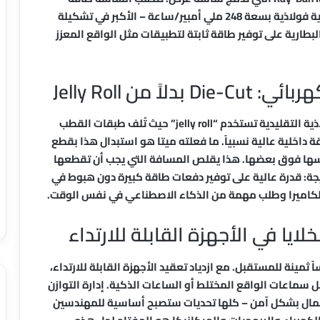
مستمرة بدلاً من دفعات قصيرة، مما فرض تصميم خلية فولاذية بسعة 248 ملي أمبير/ساعة – الأكبر في تشكيلة
لبطارية على توفير طاقة ثابتة لتطبيقات مثل الواقع المعزز
من Jelly Roll
دعنا نتعمق قليلاً في الابتكار الأساسي. الخلايا الفولاذية التقليدية تستخدم “jelly roll” حيث تُلف طبقات القطب
داخلية عالية نسبياً. ما فعلته ميتا هو استبدال هذا بقطع
ل شرائح منفصلة (die-cut) ثم تكديسها فوق بعضها. هذا يقلص المسافة التي يجب أن تقطعها
جة: قدرة عالية على توفير دفعات طاقة كبيرة دون هبوط في
يا في الأجهزة القابلة للارتداء
طاريتين في Oakley Meta تقدم دروساً ثمينة للمستقبل. مع ازدياد تعقيد الأجهزة القابلة للارتداء،
 سماعات الواقع المختلط أو الساعات الذكية. إدارة التوازن
أحمال بشكل آمن – كلها تحديات ستصبح أساسية للمهندسين