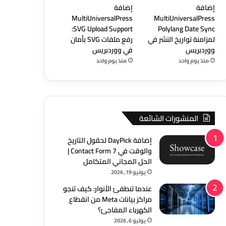
إضافة
إضافة
MultiUniversalPress
MultiUniversalPress
SVG Upload Support:
Polylang Date Sync
لمزامنة تواريخ النشر في
رفع ملفات SVG بأمان
ووردبريس
في ووردبريس
منذ يوم واحد
منذ يوم واحد
المنشورات الشائعة
إضافة DayPick لحقول التاريخ
والوقت في Contact Form 7 |
الحل المجاني المتكامل
يونيو 19, 2026
عندما تنطفئ الأنوار: كيف تنجو
مراكز بيانات Meta من انقطاع
الكهرباء المفاجئ؟
يوليو 6, 2026