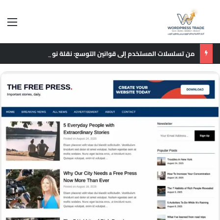
الق
من تسلسلات المستخدم إلى قوانين التوسع: نقلة نوعية في نماذج التوصيات الإعلانية