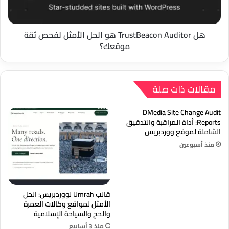
لفحص
ثقة
موقعك؟
هل TrustBeacon Auditor هو الحل الأمثل لفحص ثقة
موقعك؟
مقالات ذات صلة
DMedia Site Change Audit
Reports: أداة المراقبة والتدقيق
الشاملة لموقع ووردبريس
منذ أسبوعين
قالب Umrah لووردبريس: الحل
الأمثل لمواقع وكالات العمرة
والحج والسياحة الإسلامية
منذ 3 أسابيع