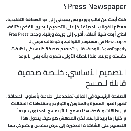
Press Newspaper؟
كنت أبحث عن قالب ووردبريس يعيدني إلى جو الصحافة التقليدية.
معظم القوالب الحديثة تركز على التصميم البصري الفخم بكثافة،
لكني أردت شيئاً أنظف، أقرب إلى جريدة ورقية. وجدت
Free Press
Newspaper
في مستودع القوالب، وهو قالب فرعي لـ
NewsPaperly
. الوصف قال: “تصميم صحيفة كلاسيكي نظيف”.
حمّسته وجربته. منذ اللحظة الأولى، شعرت بأنه يفي بالوعد.
التصميم الأساسي: خلاصة صحفية
قابلة للمسح
الصفحة الرئيسية في القالب تعتمد على خلاصة بأسلوب الصحافة.
تظهر الصور المميزة والعناوين والتواريخ ومقتطفات المقالات
في بطاقات واضحة. هذا يسمح للزائر بمسح المحتوى سريعاً
واختيار ما يريد قراءته. لكن المدهش هو كيف يتحول هذا
التصميم على الشاشات الصغيرة إلى عرض مكدس ومتمركز، مما