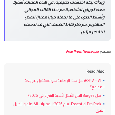
وبدأت رحلة اكتشاف حقيقية. في هذه المقالة، أشارك
معك تجربتي الشخصية مع هذا القالب المجاني،
وأسلط الضوء على ما يجعله خياراً ممتازاً لبعض
المشاريع، مع ذكر نقاط الضعف التي قد تدفعك
للتفكير مرتين.
المصدر:
Free Press Newspaper
Read Also
▪
HXRV – AI: هل هذا الإضافة هو مستقبل مراجعة
المواقع؟
▪
هل Burgee الحل الأمثل لأندية الشراع في 2026؟
▪
Essential Pro Pack لعام 2026: المميزات الكاملة والتحليل
الفني