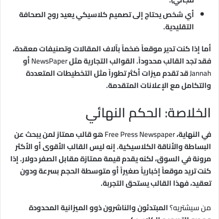
أي شخص يحتاج إلى تصميم كلاسيكي يعيد روح الصحافة
التقليدية.
أما إذا كنت تدير موقعاً ضخماً بآلاف المقالات وتصنيفات معقدة،
فقد تجد القالب محدوداً. القوالب التجارية مثل
NewsPaper
أو
Jannah
قد تقدم ميزات أكثر تطوراً مثل التخطيطات المتعددة
والتكامل مع الإعلانات المتقدمة.
الخلاصة: الحكم النهائي
في النهاية،
Free Press Newspaper
هو قالب ممتاز لمن يبحث عن
البساطة والأناقة الكلاسيكية. إنه ليس القالب الأقوى أو الأكثر
مرونة في السوق، لكنه يقدم قيمة ممتازة مقابل الصفر دولار. إذا
كنت تريد موقعاً إخبارياً صغيراً أو متوسطة الحجم بسرعة ودون
تعقيد، فهذا القالب يستحق التجربة.
من سيشتريه؟
المبتدئون والناشرون ذوو الميزانية المحدودة