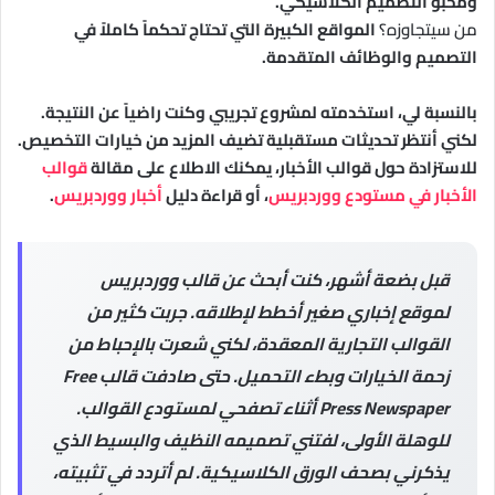
ومحبو التصميم الكلاسيكي.
من سيتجاوزه؟
المواقع الكبيرة التي تحتاج تحكماً كاملاً في
التصميم والوظائف المتقدمة.
بالنسبة لي، استخدمته لمشروع تجريبي وكنت راضياً عن النتيجة.
لكني أنتظر تحديثات مستقبلية تضيف المزيد من خيارات التخصيص.
للاستزادة حول قوالب الأخبار، يمكنك الاطلاع على مقالة
قوالب
الأخبار في مستودع ووردبريس
، أو قراءة دليل
أخبار ووردبريس
.
قبل بضعة أشهر، كنت أبحث عن قالب ووردبريس
لموقع إخباري صغير أخطط لإطلاقه. جربت كثير من
القوالب التجارية المعقدة، لكني شعرت بالإحباط من
زحمة الخيارات وبطء التحميل. حتى صادفت قالب Free
Press Newspaper أثناء تصفحي لمستودع القوالب.
للوهلة الأولى، لفتني تصميمه النظيف والبسيط الذي
يذكرني بصحف الورق الكلاسيكية. لم أتردد في تثبيته،