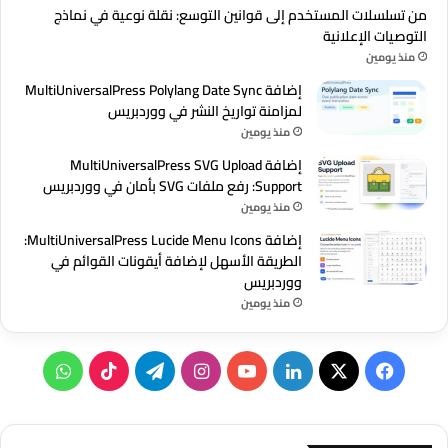
من تسلسلات المستخدم إلى قوانين التوسع: نقلة نوعية في نماذج
التوصيات الإعلانية
منذ يومين
إضافة MultiUniversalPress Polylang Date Sync
لمزامنة تواريخ النشر في ووردبريس
منذ يومين
إضافة MultiUniversalPress SVG Upload
Support: رفع ملفات SVG بأمان في ووردبريس
منذ يومين
إضافة MultiUniversalPress Lucide Menu Icons:
الطريقة الأسهل لإضافة أيقونات القوائم في
ووردبريس
منذ يومين
‫X
فيسبوك
لينكدإن
‫YouTube
انستقرام
تيلقرام
‫TikTok
واتساب