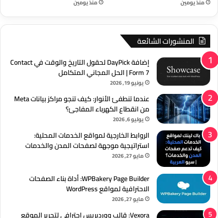
منذ يومين
منذ يومين
المنشورات الشائعة
إضافة DayPick لحقول التاريخ والوقت في Contact
Form 7 | الحل المجاني المتكامل
يونيو 19, 2026
عندما تنطفئ الأنوار: كيف تنجو مراكز بيانات Meta
من انقطاع الكهرباء المفاجئ؟
يوليو 6, 2026
الروابط الخارجية لمواقع الخدمات المحلية:
استراتيجية موجهة لصفحات المدن والخدمات
مايو 27, 2026
WPBakery Page Builder: أداة بناء الصفحات
الاحترافية لمواقع WordPress
مايو 27, 2026
Vexora: قالب ووردبريس احترافي لتحرير الموقع