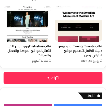
قالب Twenty Twenty لووردبريس:
قالب Velvetine لووردبريس: الخيار
دليلك الكامل لتصميم موقع
الأمثل لمواقع الموضة والجمال
احترافي ومرن
والمجلات
يونيو 16, 2026
منذ 4 أسابيع
اترك رد
تابعنا