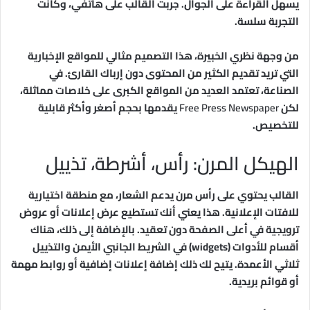
يسهل القراءة على الجوال. جربت القالب على هاتفي، وكانت
التجربة سلسة.
من وجهة نظري الخبيرة، هذا التصميم مثالي للمواقع الإخبارية
التي تريد تقديم الكثير من المحتوى دون إرباك القارئ. في
الصناعة، تعتمد العديد من المواقع الكبرى على خلاصات مماثلة،
لكن
Free Press Newspaper
يقدمها بحجم أصغر وأكثر قابلية
للتخصيص.
الهيكل المرن: رأس، أشرطة، تذييل
القالب يحتوي على رأس مرن يدعم الشعار، مع منطقة اختيارية
للافتات الإعلانية. هذا يعني أنك تستطيع عرض إعلانات أو عروض
ترويجية في أعلى الصفحة دون تعقيد. بالإضافة إلى ذلك، هناك
أقسام للأدوات (widgets) في الشريط الجانبي الأيمن والتذييل
ثلاثي الأعمدة. يتيح لك ذلك إضافة إعلانات إضافية أو روابط مهمة
أو قوائم بريدية.