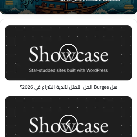
مخصصة باستخدام sched_ext
هل
التمثيل الهرمي للاهتمامات: طبقة تمثيل ذكية
Burgee
لتحسين إعلانات Meta في القمع العميق
الحل
الأمثل
لأندية
الشراع
في
2026؟
هل Burgee الحل الأمثل لأندية الشراع في 2026؟
هل
TrustBeacon
Auditor
هو
الحل
الأمثل