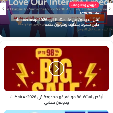
عروض وخصومات
مايو 29, 2026
نقل الدومين من GoDaddy إلى Namecheap 2026:
دليل خطوة بخطوة وكوبون خصم
أرخص
استضافة
مواقع
غير
محدودة
في
2026:
4
شركات
ودومين
أرخص استضافة مواقع غير محدودة في 2026: 4 شركات
مجاني
ودومين مجاني
أفضل