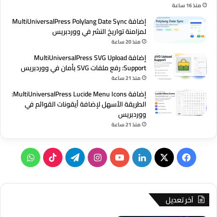
منذ 16 ساعة
إضافة MultiUniversalPress Polylang Date Sync
لمزامنة تواريخ النشر في ووردبريس
منذ 20 ساعة
إضافة MultiUniversalPress SVG Upload
Support: رفع ملفات SVG بأمان في ووردبريس
منذ 21 ساعة
إضافة MultiUniversalPress Lucide Menu Icons:
الطريقة الأسهل لإضافة أيقونات القوائم في
ووردبريس
منذ 21 ساعة
‫X
فيسبوك
لينكدإن
‫YouTube
انستقرام
تيلقرام
‫TikTok
واتساب
آخر تعديل