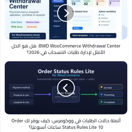
Withdrawal
Center:
هل
هو
الحل
الأمثل
لإدارة
طلبات
BWD WooCommerce Withdrawal Center: هل هو الحل
الانسحاب
الأمثل لإدارة طلبات الانسحاب في 2026؟
في
2026؟
أتمتة
حالات
الطلبات
في
ووكومرس:
كيف
يوفر
لك
Order
Status
أتمتة حالات الطلبات في ووكومرس: كيف يوفر لك Order
Rules
Status Rules Lite 10 ساعات أسبوعيًا؟