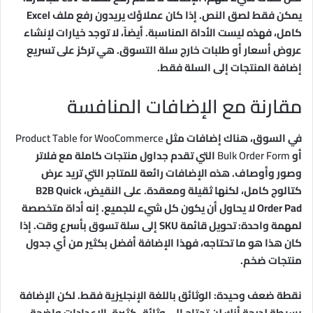
يمكن فقط لصق النص. إذا كان عملاؤك يريدون رفع ملف Excel
كامل، فهذه ليست الأداة المناسبة. أيضاً، لا توجد خيارات لإنشاء
عروض أسعار أو طلبات خارج سلة التسوق. هي تركز على تسريع
إضافة المنتجات إلى السلة فقط.
مقارنة مع الإضافات المنافسة
في السوق، هناك إضافات مثل
Product Table for WooCommerce
أو
Bulk Order Form
التي تقدم جداول منتجات كاملة مع فلاتر
وصور وأوصاف. هذه الإضافات رائعة للمتاجر التي تريد عرض
كتالوج كامل، لكنها ثقيلة ومعقدة. على النقيض، B2B Quick
Order Pad لا يحاول أن يكون كل شيء للجميع. إنه أداة متخصصة
لمهمة واحدة: تحويل قائمة SKU إلى سلة تسوق بأسرع وقت. إذا
كان هذا هو ما تحتاجه، فهذا الإضافة أفضل بكثير من أي جدول
منتجات ضخم.
نقطة ضعف وحيدة: الوثائق باللغة الإنجليزية فقط. لكن الإضافة
بسيطة لدرجة أنك لن تحتاج إلى وثائق كثيرة. الإعدادات واضحة