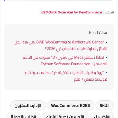
المصدر:
B2B Quick Order Pad for WooCommerce
Read Also
▪
BWD WooCommerce Withdrawal Center: هل هو الحل
الأمثل لإدارة طلبات الانسحاب في 2026؟
▪
لماذا تستثمر Meta في بايثون؟ 10 سنوات من الدعم
المستمر لـ Python Software Foundation
▪
ثورة بطاريات النظارات الذكية: كيف صنعت ميتا خلايا
فولاذية بعرض 7 ملم
SKU
WooCommerce B2B
إدارة المخزون
إكسيل
تحسين تجربة الشراء
طلب بالجملة