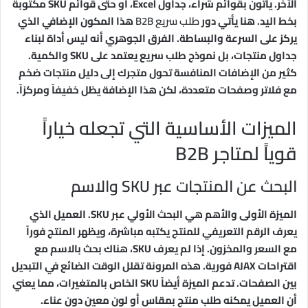
الآخر. يأتون بقوائم شراء، جداول Excel، أو حتى قوائم SKU مكتوبة
بخط اليد. هنا يأتي دور
طلب سريع B2B
هذا المكون الإضافي الذي
يركز على السرعة والبساطة. الفرق الجوهري أنه ليس أداة لبناء
جداول منتجات، بل نموذج طلب سريع يعتمد على SKU والكمية.
كثير من الإضافات المنافسة تحول متجرك إلى دليل منتجات ضخم
مع فلاتر وصفحات متعددة، لكن هذا الإضافة يظل خفيفاً ومركزاً.
الميزات الأساسية التي تجعله خياراً
قوياً لمتاجر B2B
البحث عن المنتجات عبر SKU والاسم
الميزة الأولى والأهم هي البحث الأولي عبر SKU. العميل الذي
يعرف الرقم التعريفي للمنتج يكتبه مباشرة، ويظهر المنتج فوراً
مع السعر والمخزون. إذا لم يعرف SKU، هناك بحث بالاسم مع
اقتراحات AJAX فورية. هذه المرونة تقلل الوقت الضائع في التبديل
بين الصفحات. تدعم الميزة أيضاً SKU الخاص بالمتغيرات، مما يعني
أن العميل يمكنه طلب منتج بمقاس أو لون معين دون عناء.