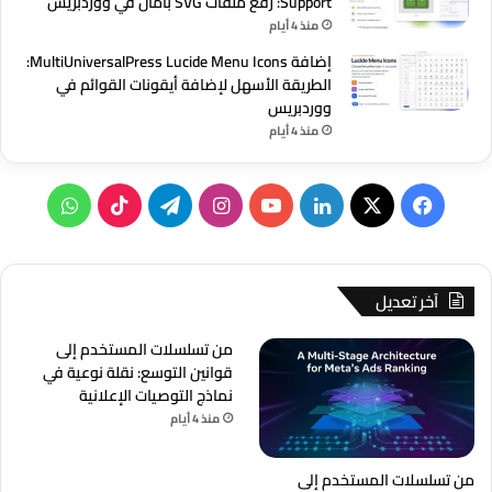
Support: رفع ملفات SVG بأمان في ووردبريس
منذ 4 أيام
إضافة MultiUniversalPress Lucide Menu Icons:
الطريقة الأسهل لإضافة أيقونات القوائم في
ووردبريس
منذ 4 أيام
‫X
فيسبوك
لينكدإن
‫YouTube
انستقرام
تيلقرام
‫TikTok
واتساب
آخر تعديل
من تسلسلات المستخدم إلى
قوانين التوسع: نقلة نوعية في
نماذج التوصيات الإعلانية
منذ 4 أيام
من تسلسلات المستخدم إلى