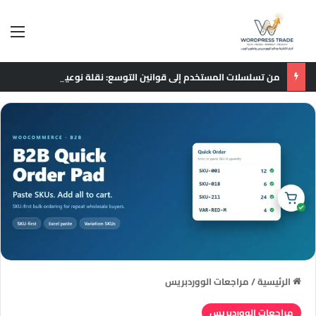
الق
من تسلسلات المستخدم إلى قوانين التوسع: نقلة نوعية في نماذج التوصيات الإعلانية
الرئيسية
/
مراجعات الووردبريس
مراجعات الووردبريس