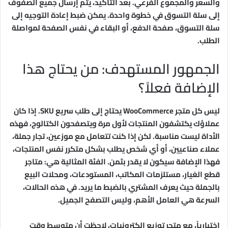
والسعر والمجموع الفرعي. بعد التأكيد، يتم إرسال جميع الصفوف
إلى سلة التسوق في خطوة واحدة. يمكن ضبط إعادة التوجيه إلى
سلة التسوق، صفحة الدفع، أو البقاء في نفس الصفحة لمواصلة
الطلب.
الجمهور المستهدف: من يحتاج هذا
الإضافة فعلاً؟
ليس كل متجر WooCommerce يحتاج إلى طلب سريع SKU. إذا كان
عملاؤك يكتشفون المنتجات لأول مرة ويتصفحون الكتالوج، فهذه
الأداة ليست مناسبة. لكن إذا كنت تتعامل مع موزعين، تجار جملة،
عملاء صناعيين، أو أي شخص يطلب بشكل متكرر نفس المنتجات،
فهذا الإضافة سيكون لا يقدر بثمن. الفئة المثالية هي: متاجر
قطع الغيار، مستلزمات المكاتب، المستودعات، ومحلات البيع
بالجملة حيث يعرف المشتري بالضبط ما يريد. في هذه الحالات،
السرعة هي العامل الأهم، وليس التصفح الجميل.
اختبارياً، مع متجر توزيع إلكترونيات، لاحظت أن متوسط وقت