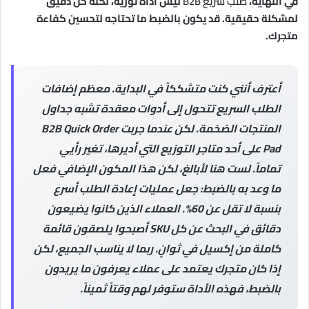
في النهاية،
طلب سريع B2B
ليس أداة ثورية، لكنه حل دقيق
لمشكلة حقيقية. قد يكون بالضبط ما تحتاجه لتحسين كفاءة
متجرك.
أعترف أنني كنت متشككاً في البداية. معظم إضافات
الطلب السريع تتحول إلى أدوات معقدة تشبه جداول
المنتجات الضخمة. لكن عندما جربت B2B Quick Order
Pad على أحد متاجر التوزيع التي أديرها، تغير رأيي
تماماً. لست هنا لأبالغ، لكن هذا المكون الإضافي فعل
ما وعد به بالضبط: جعل عمليات إعادة الطلب أسرع
بنسبة لا تقل عن 60%. العملاء الذين كانوا يضيعون
دقائق في البحث عن كل SKU أصبحوا يلصقون قائمة
كاملة من إكسيل في ثوانٍ. ربما لا يناسب الجميع، لكن
إذا كان متجرك يعتمد على عملاء يعرفون ما يريدون
بالضبط، فهذه الأداة ستوفر لهم وقتاً ثميناً.