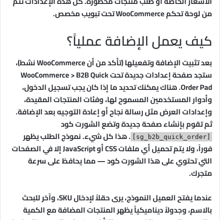
الأسعار الخاصة أو طلب منتجات محظورة. كل هذه الإعدادات تتم
من لوحة تحكم WooCommerce تحت تبويب مخصص.
كيف يعمل الإضافة عملياً؟
بعد تثبيت الإضافة وتفعيلها (تأكد من أن WooCommerce نشط)،
ستجد صفحة إعدادات جديدة تحت WooCommerce > B2B Quick
Order Pad. هناك يمكنك تحديد ما إذا كان يجب تسجيل الدخول،
وأدوار المستخدمين المسموح لها، وفئات المنتجات المقيدة،
وإعدادات العرض مثل رسالة نجاح أو إعادة التوجيه بعد الإضافة.
ثم تقوم بإنشاء صفحة جديدة وتضع الشورت كود
. هذا كل شيء. نموذج الطلب يظهر
[sg_b2b_quick_order]
فوراً، ولا يتم تحميل أي ملفات CSS أو JavaScript إلا في الصفحات
التي تحتوي على هذا الشورت كود — مما يحافظ على سرعة
متجرك.
عندما يفتح العميل النموذج، يرى حقلاً لإدخال SKU، وآخر للبحث
بالاسم، وجدولاً ديناميكياً يظهر المنتجات المضافة مع الكمية