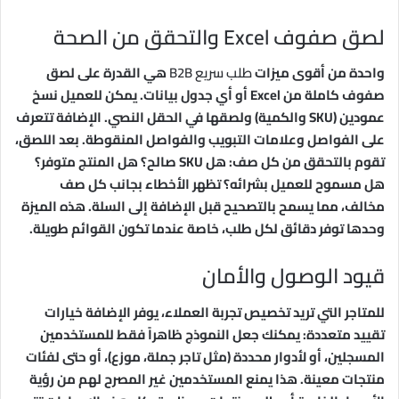
لصق صفوف Excel والتحقق من الصحة
واحدة من أقوى ميزات
طلب سريع B2B
هي القدرة على لصق
صفوف كاملة من Excel أو أي جدول بيانات. يمكن للعميل نسخ
عمودين (SKU والكمية) ولصقها في الحقل النصي. الإضافة تتعرف
على الفواصل وعلامات التبويب والفواصل المنقوطة. بعد اللصق،
تقوم بالتحقق من كل صف: هل SKU صالح؟ هل المنتج متوفر؟
هل مسموح للعميل بشرائه؟ تظهر الأخطاء بجانب كل صف
مخالف، مما يسمح بالتصحيح قبل الإضافة إلى السلة. هذه الميزة
وحدها توفر دقائق لكل طلب، خاصة عندما تكون القوائم طويلة.
قيود الوصول والأمان
للمتاجر التي تريد تخصيص تجربة العملاء، يوفر الإضافة خيارات
تقييد متعددة: يمكنك جعل النموذج ظاهراً فقط للمستخدمين
المسجلين، أو لأدوار محددة (مثل تاجر جملة، موزع)، أو حتى لفئات
منتجات معينة. هذا يمنع المستخدمين غير المصرح لهم من رؤية