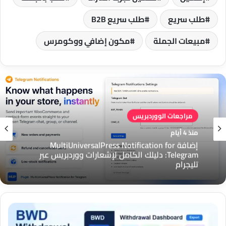
طلب سريع
طلب سريع B2B
مبيعات الجملة
مكون إضافي ووكومرس
مراجعات الووردبريس
منذ 4 أيام
مراجعات الووردبريس
منذ 4 أيام
إضافة MultiUniversalPress Notification for
Telegram: دليلك الكامل لإشعارات ووردبريس عبر
تليجرام
إضافة MultiUniversalPress Floating Support
BWD
لووردبريس: زر دعم عائم لتواصل أسرع مع العملاء
WooCommerce