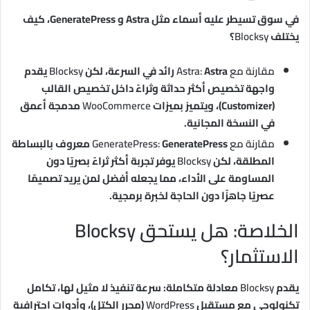
في سوق تسيطر عليه أسماء مثل Astra و GeneratePress، كيف
يختلف
Blocksy
؟
مقارنة مع Astra:
Astra رائد في السرعة، لكن
Blocksy
يقدم
واجهة تخصيص أكثر حداثة وثراءً داخل تخصيص القالب
(Customizer)، ويتميز بميزات
WooCommerce
مدمجة أعمق
في النسخة المجانية.
مقارنة مع GeneratePress:
GeneratePress معروف بالبساطة
المطلقة، لكن
Blocksy
يوفر تجربة أكثر ثراءً بصريًا دون
المساومة على الأداء، مما يجعله أفضل لمن يريد تصميمًا
عصريًا جاهزًا دون الحاجة لخبرة برمجية.
الخلاصة: هل يستحق Blocksy
الاستثمار؟
يقدم
Blocksy
معادلة متكاملة: سرعة تنفيذ لا مثيل لها، تكامل
تكنولوجي مع مستقبل
WordPress
(محرر الكتل)، وأدوات احترافية