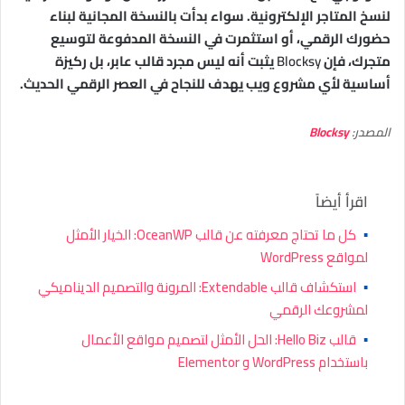
لنسخ المتاجر الإلكترونية. سواء بدأت بالنسخة المجانية لبناء
حضورك الرقمي، أو استثمرت في النسخة المدفوعة لتوسيع
متجرك، فإن
Blocksy
يثبت أنه ليس مجرد قالب عابر، بل ركيزة
أساسية لأي مشروع ويب يهدف للنجاح في العصر الرقمي الحديث.
المصدر:
Blocksy
اقرأ أيضاً
▪
كل ما تحتاج معرفته عن قالب OceanWP: الخيار الأمثل
لمواقع WordPress
▪
استكشاف قالب Extendable: المرونة والتصميم الديناميكي
لمشروعك الرقمي
▪
قالب Hello Biz: الحل الأمثل لتصميم مواقع الأعمال
باستخدام WordPress و Elementor