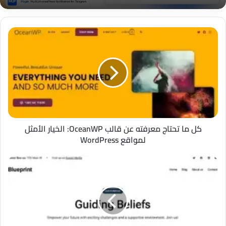
كل
ما
تحتاج
معرفته
عن
قالب
OceanWP:
الخيار
الأمثل
لمواقع
كل ما تحتاج معرفته عن قالب OceanWP: الخيار الأمثل
WordPress
لمواقع WordPress
قالب
Bluehost
Blueprint:
ثورة
تصميم
مواقع
WordPress