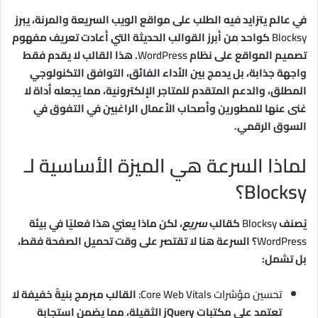
في عالم يتزايد فيه الطلب على مواقع الويب السريعة والمرنة، يبرز
Blocksy
كواحد من أبرز القوالب الحديثة التي أعادت تعريف مفهوم
تصميم المواقع على نظام
WordPress
. هذا القالب لا يقدم فقط
واجهة جذابة، بل يدمج بين الأداء الفائق، التوافق التكنولوجي
المطلق، والدعم المتقدم للمتاجر الإلكترونية، مما يجعله أداة لا
غنى عنها للمطورين وأصحاب الأعمال الراغبين في التفوق في
السوق الرقمي.
لماذا السرعة هي الميزة الأساسية لـ
Blocksy؟
يُصنف
Blocksy
كقالب
سريع
، لكن ماذا يعني هذا فعليًا في بيئة
WordPress
؟ السرعة هنا لا تقتصر على وقت تحميل الصفحة فقط،
بل تشمل:
تحسين مؤشرات Core Web Vitals:
القالب مبرمج بنيةً خفيفة لا
تعتمد على مكتبات jQuery الثقيلة، مما يضمن استجابة