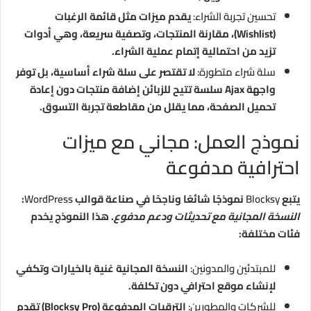
تحسين تجربة الشراء:
يقدم ميزات مثل قائمة الرغبات
(Wishlist)، مقارنة المنتجات، وتصفية سريعة، وهي أدوات
تزيد من احتمالية إتمام عملية الشراء.
سلة شراء متطورة:
لا تقتصر على سلة شراء أساسية، بل توفر
واجهة Ajax سلسة تتيح للزبائن إضافة منتجات دون إعادة
تحميل الصفحة، مما يقلل من مقاطعة تجربة التسوق.
نموذج العمل: مجاني مع ميزات
احترافية مدفوعة
يتبع
Blocksy
نموذجًا شائعًا وناجحًا في صناعة قوالب
WordPress
:
النسخة المجانية مع تحديثات ودعم مدفوع
. هذا النموذج يخدم
فئات مختلفة:
للمبتدئين والمدونين:
النسخة المجانية غنية بالخيارات وتكفي
لإنشاء موقع احترافي دون تكلفة.
للشركات والمطورين:
الترقيات المدفوعة (Blocksy Pro) تقدم