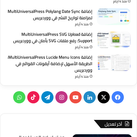
منذ 4 أيام
إضافة MultiUniversalPress Polylang Date Sync
لمزامنة تواريخ النشر في ووردبريس
منذ 4 أيام
إضافة MultiUniversalPress SVG Upload
Support: رفع ملفات SVG بأمان في ووردبريس
منذ 4 أيام
إضافة MultiUniversalPress Lucide Menu Icons:
الطريقة الأسهل لإضافة أيقونات القوائم في
ووردبريس
منذ 4 أيام
‫X
فيسبوك
لينكدإن
‫YouTube
انستقرام
تيلقرام
‫TikTok
واتساب
آخر تعديل