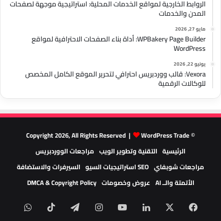
الروابط الخارجية لمواقع الخدمات المحلية: استراتيجية موجهة لصفحات
المدن والخدمات
مايو 27, 2026
WPBakery Page Builder: أداة بناء الصفحات الاحترافية لمواقع
WordPress
يونيو 22, 2026
Vexora: قالب ووردبريس احترافي لتحرير الموقع الكامل المخصص
للوكالات الرقمية
WordPress Trade
© Copyright 2026, All Rights Reserved |
الرئيسية
التقنية وتطوير الويب
مراجعات الووردبريس
مراجعات شوبفاي
SEO استراتيجيات السيو
السيرفرات والاستضافة
الأتمتة والــ AI
عروض وخصومات
DMCA & Copyright Policy
‫X
فيسبوك
لينكدإن
‫YouTube
انستقرام
تيلقرام
‫TikTok
واتسا