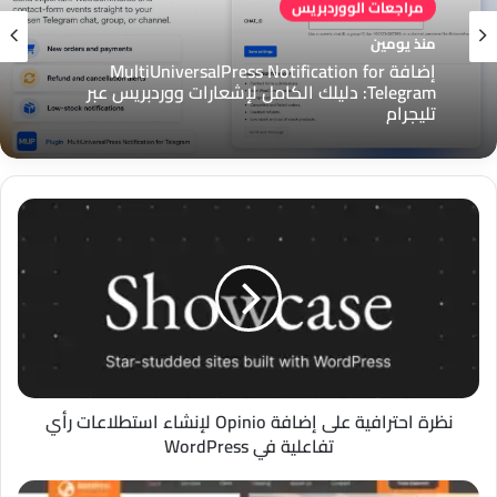
مراجعات الووردبريس
منذ يومين
إضافة MultiUniversalPress Notification for
Telegram: دليلك الكامل لإشعارات ووردبريس عبر
تليجرام
نظرة
احترافية
على
إضافة
Opinio
لإنشاء
استطلاعات
رأي
تفاعلية
في
نظرة احترافية على إضافة Opinio لإنشاء استطلاعات رأي
WordPress
تفاعلية في WordPress
قالب