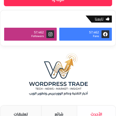
تابعنا
57٬462
57٬462
Followers
Fans
الأحدث
شائع
تعليقات