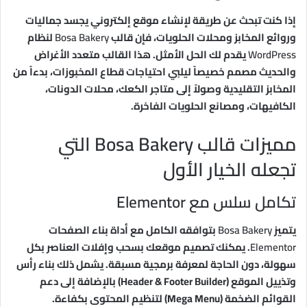
إذا كنت تبحث عن طريقة لإنشاء موقع إلكتروني يجسد جماليات
وروائع المخابز ومحلات الحلويات، فإن قالب
Bosa Bakery
لنظام
WordPress
يقدم لك الحل الأمثل. هذا القالب متعدد الأغراض
والحديث مصمم خصيصاً ليلبي احتياجات قطاع المخبوزات، بدءاً من
المخابز التقليدية وصولاً إلى متاجر الكعك، محلات الدونات،
الكافيهات، ومصانع الحلويات الفاخرة.
مميزات قالب Bosa Bakery التي
تجعله الخيار الأول
تكامل سلس مع Elementor
يتميز
Bosa Bakery
بتوافقه الكامل مع أداة بناء الصفحات
Elementor
. يمكنك تصميم موقعك بسحب وإفلات العناصر بكل
سهولة، دون الحاجة لمعرفة برمجية مسبقة. يشمل ذلك بناء رأس
وتذييل الموقع (Header & Footer Builder) بالإضافة إلى دعم
القوائم الضخمة (Mega Menu) لتنظيم المحتوى بكفاءة.