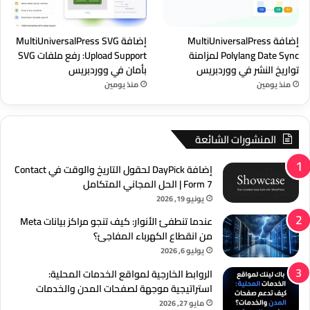
إضافة MultiUniversalPress
إضافة MultiUniversalPress SVG
Polylang Date Sync لمزامنة
Upload Support: رفع ملفات SVG
تواريخ النشر في ووردبريس
بأمان في ووردبريس
منذ يومين
منذ يومين
المنشورات الشائعة
إضافة DayPick لحقول التاريخ والوقت في Contact
Form 7 | الحل المجاني المتكامل
يونيو 19, 2026
عندما تنطفئ الأنوار: كيف تنجو مراكز بيانات Meta
من انقطاع الكهرباء المفاجئ؟
يوليو 6, 2026
الروابط الخارجية لمواقع الخدمات المحلية:
استراتيجية موجهة لصفحات المدن والخدمات
مايو 27, 2026