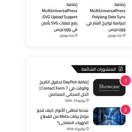
إضافة
إضافة
MultiUniversalPress
MultiUniversalPress
SVG Upload Support:
Polylang Date Sync
لمزامنة تواريخ النشر في
رفع ملفات SVG بأمان
ووردبريس
في ووردبريس
منذ يومين
منذ يومين
المنشورات الشائعة
إضافة DayPick لحقول التاريخ
والوقت في Contact Form 7 |
الحل المجاني المتكامل
يونيو 19, 2026
عندما تنطفئ الأنوار: كيف تنجو
مراكز بيانات Meta من انقطاع
الكهرباء المفاجئ؟
يوليو 6, 2026