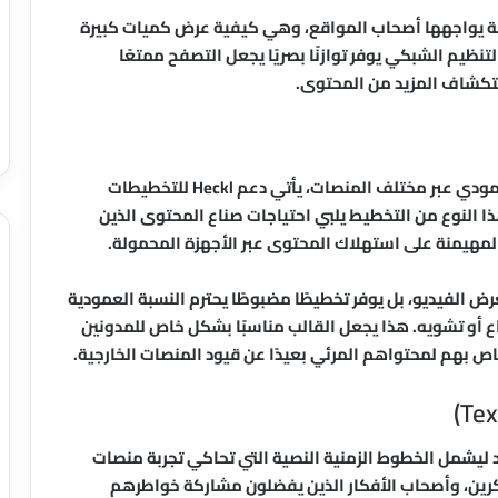
عة يواجهها أصحاب المواقع، وهي كيفية عرض كميات كبيرة
نظيم الشبكي يوفر توازنًا بصريًا يجعل التصفح ممتعًا
ستكشاف المزيد من المحتوى.
في ظل الصعود الهائل لمحتوى الفيديو القصير والعمودي عبر مختلف المنصات، يأتي دعم Heckl للتخطيطات
ا النوع من التخطيط يلبي احتياجات صناع المحتوى الذين
المهيمنة على استهلاك المحتوى عبر الأجهزة المحمولة.
رض الفيديو، بل يوفر تخطيطًا مضبوطًا يحترم النسبة العمودية
ع أو تشويه. هذا يجعل القالب مناسبًا بشكل خاص للمدونين
اص بهم لمحتواهم المرئي بعيدًا عن قيود المنصات الخارجية.
 بل يمتد ليشمل الخطوط الزمنية النصية التي تحاكي تجربة منصات
فكرين، وأصحاب الأفكار الذين يفضلون مشاركة خواطرهم