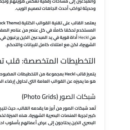
والمبدعين إلى مساحات رقمية تعكس هويتهم وتجمع م
وحديثة تواكب أحدث اتجاهات تصميم الويب.
المستخدم تحكمًا كاملًا في كل عنصر من عناصر الصف
من
Heckl
أداة قوية في يد المبدعين الذين يرغبون ف
الشهيرة، لكن مع امتلاك كامل للبيانات والتحكم.
التخطيطات المتخصصة: قلب تجربة l
يتميز قالب Heckl بمجموعة من التخطيطات
هو ما يميزه عن القوالب العامة التي تحاول إرضاء ال
شبكات الصور (Photo Grids)
تُعد شبكات الصور من أبرز ما يقدمه القالب، حيث تت
كبير تجربة المنصات البصرية الشهيرة. هذه الميزة 
البصري الذين يحتاجون إلى عرض أعمالهم بأسلوب احتراف