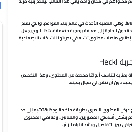
حتواهم في مكان واحد، يأتي هذا القالب ليقدم بنية مرنة
يعتمد القالب على تقنية القوالب الكتلية (Block Theme)، وهي التقنية الأحدث في عالم بناء المواقع، والتي تمنح
حة دون الحاجة إلى معرفة برمجية متعمقة. هذا النهج يجعل
ي إطلاق منصات محتوى تشبه في تجربتها الشبكات الاجتماعية
Heck
 المضبوطة بعناية لتناسب أنواعًا محددة من المحتوى، وهذا التخصص
جميع دون أن تتقن أي مجال بعينه.
يح عرض المحتوى البصري بطريقة منظمة وجذابة تشبه إلى حد
تخدم بشكل أساسي المصورين، والفنانين، وصانعي المحتوى
ي يبرز التفاصيل ويشد انتباه الزائر.