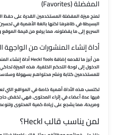
المفضلة (Favorites)
تمنح ميزة المفضلة المستخدمين القدرة على حفظ الم
البسيطة في ظاهرها لكنها بالغة الأهمية في تحسين ت
السريع إلى ما يفضلونه، مما يرفع من قيمة الموقع وي
أداة إنشاء المنشورات من الواجهة الأمامية (st Composer
من أبرز ما تقدمه إضافة 
الدخول إلى لوحة التحكم الخلفية. هذه الميزة تحاكي 
للمستخدمين كتابة ونشر محتواهم بسهولة وسلاسة
تكتسب هذه الأداة أهمية خاصة في المواقع التي ت
فيها عدة أعضاء في إثراء المحتوى. فهي تخفض حاجز ا
ومريحة، مما يشجع على زيادة كمية المحتوى وتنوعه.
لمن يناسب قالب Heckl؟
بناءً على خصائصه ووظائفه، يمثل قالب Heckl خيارًا مثاليًا لعدة فئات من المستخدمين: