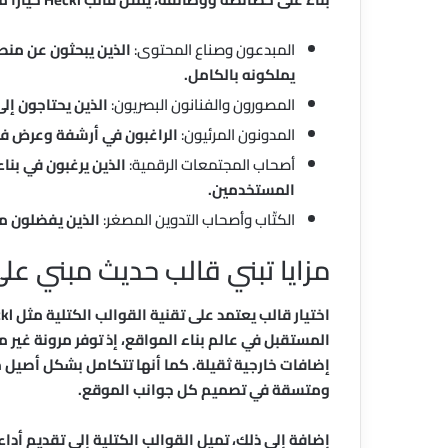
المبدعون وصناع المحتوى:
الذين يبحثون عن من
يملكونه بالكامل.
المصورون والفنانون البصريون:
الذين يحتاجون إل
المدونون المرئيون:
الراغبون في أرشفة وعرض في
أصحاب المجتمعات الرقمية:
الذين يرغبون في بنا
المستخدمين.
الكتّاب وأصحاب التدوين المصغر:
الذين يفضلون م
مزايا تبني قالب حديث مبني على
المستقبل في عالم بناء المواقع، إذ توفر مرونة غير
إضافات خارجية ثقيلة. كما أنها تتكامل بشكل أصيل 
ومتسقة في تصميم كل جوانب الموقع.
إضافة إلى ذلك، تميل القوالب الكتلية إلى تقديم أدا