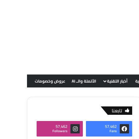
ية
أخبار التقنية
الأتمتة والــ AI
عروض وخصومات
تابعنا
57٬462
57٬462
Followers
Fans