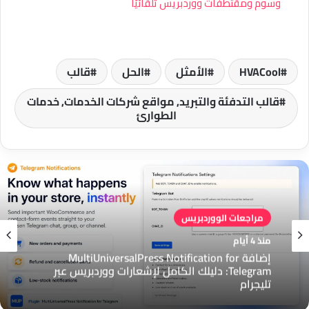
وسوم ومقتطفات ووردبريس تلقائيًا
HVACool
الأمثل
الحل
قالب
قالب التدفئة والتبريد, مواقع شركات الخدمات, خدمات
الطوارئ
مراجعات الووردبريس
منذ 4 أيام
إضافة MultiUniversalPress Notification for
Telegram: دليلك الكامل لإشعارات ووردبريس عبر
تليجرام