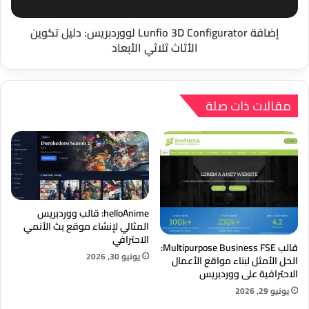
الأثاث
ثلاثي
الأبعاد
إضافة Lunfio 3D Configurator لووردبريس: دليل تكوين
الأثاث ثلاثي الأبعاد
مقالات ذات صلة
helloAnime: قالب ووردبريس
المثالي لإنشاء موقع بث الأنمي
الاحترافي
قالب Multipurpose Business FSE:
يونيو 30, 2026
الحل الأمثل لبناء مواقع الأعمال
الاحترافية على ووردبريس
يونيو 29, 2026