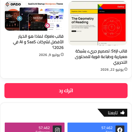
قالب Opzio: لماذا هو الخيار
الأفضل لشركات SaaS و AI في
2026؟
قالب Stijl: تصميم جريء بشبكة
يوليو 9, 2026
معيارية وطباعة قوية للمحتوى
التحريري
يونيو 22, 2026
اترك رد
تابعنا
57٬462
57٬462