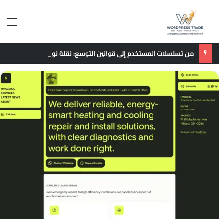
الق
من تسلسلات المستخدم إلى قوانين التوسع: نقلة نوعية في نماذج التوصيات الإعلانية