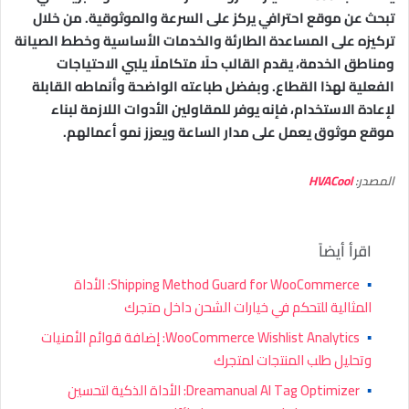
تبحث عن موقع احترافي يركز على السرعة والموثوقية. من خلال
تركيزه على المساعدة الطارئة والخدمات الأساسية وخطط الصيانة
ومناطق الخدمة، يقدم القالب حلًا متكاملًا يلبي الاحتياجات
الفعلية لهذا القطاع. وبفضل طباعته الواضحة وأنماطه القابلة
لإعادة الاستخدام، فإنه يوفر للمقاولين الأدوات اللازمة لبناء
موقع موثوق يعمل على مدار الساعة ويعزز نمو أعمالهم.
المصدر:
HVACool
اقرأ أيضاً
▪
Shipping Method Guard for WooCommerce: الأداة
المثالية للتحكم في خيارات الشحن داخل متجرك
▪
WooCommerce Wishlist Analytics: إضافة قوائم الأمنيات
وتحليل طلب المنتجات لمتجرك
▪
Dreamanual AI Tag Optimizer: الأداة الذكية لتحسين