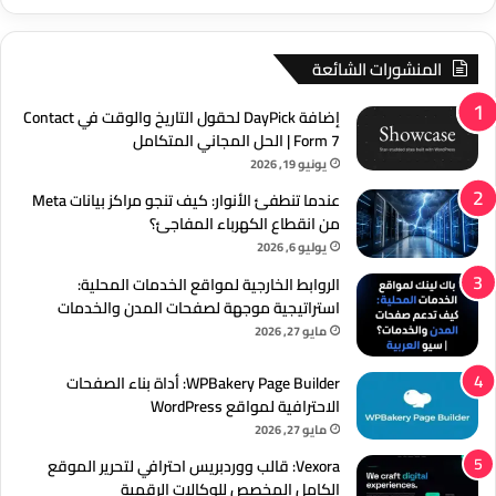
المنشورات الشائعة
إضافة DayPick لحقول التاريخ والوقت في Contact
Form 7 | الحل المجاني المتكامل
يونيو 19, 2026
عندما تنطفئ الأنوار: كيف تنجو مراكز بيانات Meta
من انقطاع الكهرباء المفاجئ؟
يوليو 6, 2026
الروابط الخارجية لمواقع الخدمات المحلية:
استراتيجية موجهة لصفحات المدن والخدمات
مايو 27, 2026
WPBakery Page Builder: أداة بناء الصفحات
الاحترافية لمواقع WordPress
مايو 27, 2026
Vexora: قالب ووردبريس احترافي لتحرير الموقع
الكامل المخصص للوكالات الرقمية