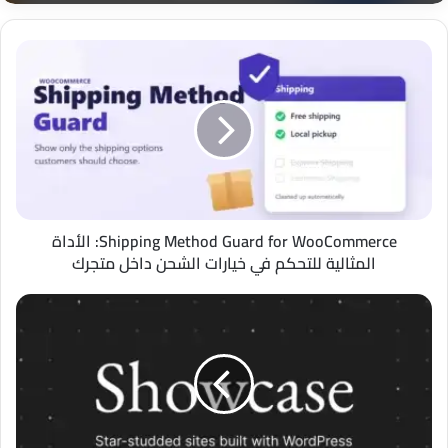
Shipping
Method
Guard
for
WooCommerce:
الأداة
المثالية
للتحكم
في
خيارات
Shipping Method Guard for WooCommerce: الأداة
الشحن
المثالية للتحكم في خيارات الشحن داخل متجرك
داخل
متجرك
إضافة
Lunfio
3D
Configurator
لووردبريس:
دليل
تكوين