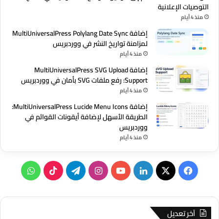
التوصيات الإعلانية
منذ 4 أيام
إضافة MultiUniversalPress Polylang Date Sync
لمزامنة تواريخ النشر في ووردبريس
منذ 4 أيام
إضافة MultiUniversalPress SVG Upload
Support: رفع ملفات SVG بأمان في ووردبريس
منذ 4 أيام
إضافة MultiUniversalPress Lucide Menu Icons:
الطريقة الأسهل لإضافة أيقونات القوائم في
ووردبريس
منذ 4 أيام
‫X
فيسبوك
لينكدإن
‫YouTube
انستقرام
تيلقرام
‫TikTok
واتساب
آخر تعديل