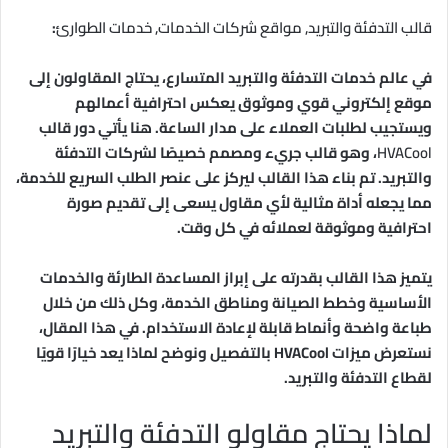
قالب التدفئة والتبريد, مواقع شركات الخدمات, خدمات الطوارئ
:
في عالم خدمات التدفئة والتبريد المتسارع، يحتاج المقاولون إلى
موقع إلكتروني قوي وموثوق يعكس احترافية أعمالهم
ويستجيب لطلبات العملاء على مدار الساعة. هنا يأتي دور قالب
HVACool
، وهو قالب جريء ومصمم خصيصًا لشركات التدفئة
والتبريد. تم بناء هذا القالب ليركز على عنصر الطلب السريع للخدمة،
مما يجعله أداة مثالية لأي مقاول يسعى إلى تقديم صورة
احترافية وموثوقة لعملائه في كل وقت.
يتميز هذا القالب بقدرته على إبراز المساعدة الطارئة والخدمات
الأساسية وخطط الصيانة ومناطق الخدمة، وكل ذلك من خلال
طباعة واضحة وأنماط قابلة لإعادة الاستخدام. في هذا المقال،
نستعرض ميزات HVACool بالتفصيل ونوضح لماذا يعد خيارًا قويًا
لقطاع التدفئة والتبريد.
لماذا يحتاج مقاولو التدفئة والتبريد