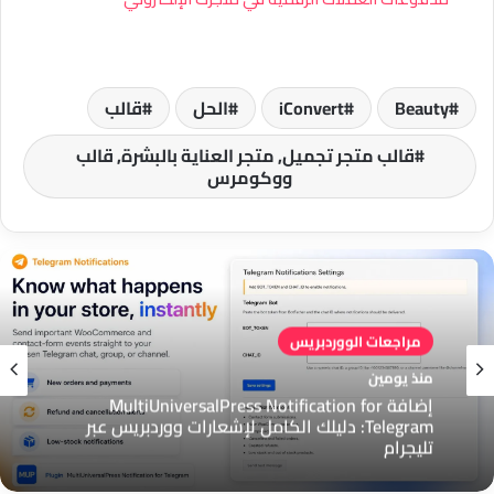
Beauty
iConvert
الحل
قالب
قالب متجر تجميل, متجر العناية بالبشرة, قالب
ووكومرس
مراجعات الووردبريس
منذ يومين
مراجعات الووردبريس
إضافة MultiUniversalPress Notification for
منذ يومين
Telegram: دليلك الكامل لإشعارات ووردبريس عبر
تليجرام