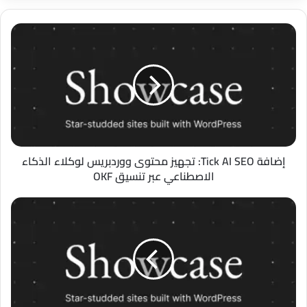
إضافة
إضافة MultiUniversalPress Floating Support
Tick
لووردبريس: زر دعم عائم لتواصل أسرع مع العملاء
AI
SEO:
تجهيز
محتوى
ووردبريس
لوكلاء
الذكاء
الاصطناعي
إضافة Tick AI SEO: تجهيز محتوى ووردبريس لوكلاء الذكاء
عبر
الاصطناعي عبر تنسيق OKF
تنسيق
OKF
Ghostables
Defender
Lite:
حماية
متكاملة
ومجانية
لمواقع
ووردبريس