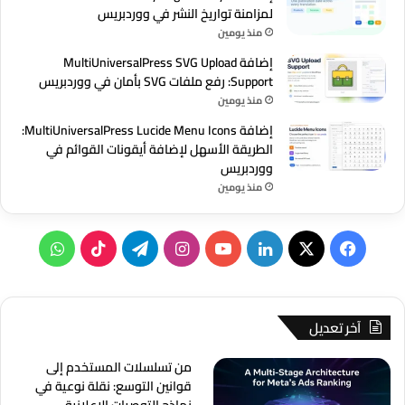
لمزامنة تواريخ النشر في ووردبريس
منذ يومين
إضافة MultiUniversalPress SVG Upload
Support: رفع ملفات SVG بأمان في ووردبريس
منذ يومين
إضافة MultiUniversalPress Lucide Menu Icons:
الطريقة الأسهل لإضافة أيقونات القوائم في
ووردبريس
منذ يومين
‫X
فيسبوك
لينكدإن
‫YouTube
انستقرام
تيلقرام
‫TikTok
واتساب
آخر تعديل
من تسلسلات المستخدم إلى
قوانين التوسع: نقلة نوعية في
نماذج التوصيات الإعلانية