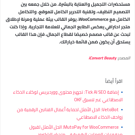
مستحضرات التجميل والعناية بالبشرة. من خلال جمعه بين
التصميم النظيف، وتقنية التحرير الكامل للموقع، والتكامل
الكامل مع WooCommerce، يوفر القالب بيئة عملية ومرنة لإطلاق
متجر احترافي يعكس الطابع الجمالي للعلامة التجارية. وإذا كنت
تبحث عن قالب مصمم خصيصًا لقطاع الجمال، فإن هذا القالب
يستحق أن يكون ضمن قائمة خياراتك.
المصدر:
iConvert Beauty
اقرأ أيضاً
▪
إضافة Tick AI SEO: تجهيز محتوى ووردبريس لوكلاء الذكاء
الاصطناعي عبر تنسيق OKF
▪
VetoBot: الحل الأمثل لحماية أعمال الفنانين الرقمية من
زواحف الذكاء الاصطناعي
▪
MutoPay for WooCommerce: الحل الأمثل لقبول
مدفوعات العملات الرقمية في متجرك الإلكتروني