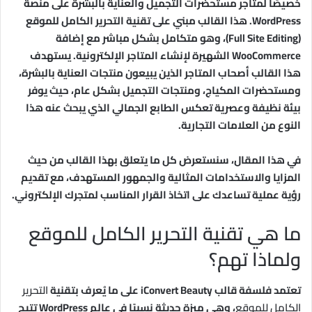
خصيصًا لمتاجر مستحضرات التجميل والعناية بالبشرة على منصة
WordPress. هذا القالب مبني على تقنية التحرير الكامل للموقع
(Full Site Editing)، وهو متكامل بشكل مباشر مع إضافة
WooCommerce الشهيرة لإنشاء المتاجر الإلكترونية. يستهدف
هذا القالب أصحاب المتاجر الذين يبيعون منتجات العناية بالبشرة،
ومستحضرات المكياج، ومنتجات التجميل بشكل عام، حيث يوفر
بيئة نظيفة وعصرية تعكس الطابع الجمالي الذي يبحث عنه هذا
النوع من العلامات التجارية.
في هذا المقال، سنستعرض كل ما يتعلق بهذا القالب من حيث
المزايا والاستخدامات المثالية والجمهور المستهدف، مع تقديم
رؤية عملية تساعدك على اتخاذ القرار المناسب لمتجرك الإلكتروني.
ما هي تقنية التحرير الكامل للموقع
ولماذا تهم؟
تعتمد فلسفة قالب iConvert Beauty على ما يُعرف بتقنية
التحرير
الكامل للموقع
، وهي ميزة حديثة نسبيًا في عالم WordPress تتيح