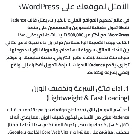
الأمثل لموقعك على WordPress؟
في عالم تصميم المواقع المليء بالخيارات، يمثل قالب
Kadence
نقطة تحول حقيقية للمطورين والمصممين على منصة
WordPress. مع أكثر من 500,000 تثبيت نشط، لم يحظى هذا
القالب بهذه الشعبية الواسعة من فراغ؛ بل جاء نتيجة لدمج مثالي
بين الأداء الفائق، سهولة الاستخدام، والمرونة التي لا حدود لها.
سواء كنت تخطط لإنشاء متجر إلكتروني، منصة تعليمية، أو موقع
تجاري، يقدم Kadence الأدوات اللازمة لتحويل أفكارك إلى واقع
رقمي بسرعة وكفاءة.
1. أداء فائق السرعة وتخفيف الوزن
(Lightweight & Fast Loading)
أحد أهم العوامل التي تحدد نجاح موقعك هو سرعة تحميله. قالب
Kadence مبني من الأساس ليكون خفيف الوزن، مما يعني أنه لا
يثقل كاهل خادمك ولا يبطئ تجربة المستخدم. هذا الأداء الممتاز
ينعكس مباشرة على مؤشرات
Core Web Vitals
الخاصة بـ Google،