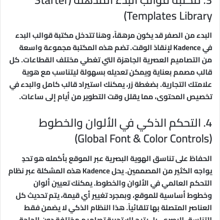
Templates Library)
البدء من الصفر قد يكون مرهقاً، وهنا تتدخل مكتبة قوالب البدء
في Kadence لإنقاذ الوقت. تضم هذه المكتبة مجموعة واسعة
من التصاميم العصرية الجاهزة التي تغطي مختلف القطاعات. كل
قالب مصمم بعناية ويمكن تعديله بسهولة ليتناسب مع هوية
علامتك التجارية. بضغطة زر، يمكنك استيراد قالب كامل والبدء في
تخصيص المحتوى، مما يقلل وقت التطوير من أيام إلى ساعات.
4. التحكم الذكي في الألوان والخطوط
(Global Font & Color Controls)
الحفاظ على تناسق الهوية البصرية عبر الموقع بأكمله هو تحدٍ
يواجه الكثير من المصممين. يحل Kadence هذه المشكلة عبر نظام
التحكم العالمي في الألوان والخطوط. يمكنك تعيين ألوان
وخطوط أساسية للموقع، وبمجرد تغيير أي قيمة، يتم تحديث كل
العناصر المتصلة بها تلقائياً. هذا النظام الذكي لا يضمن فقط
التناسق البصري، بل يتيح لك تجربة تصاميم مختلفة دون الحاجة