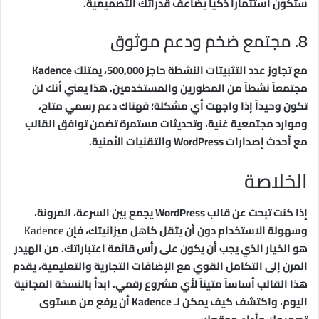
ستكون استثماراً ذكياً يضاعف قدراتك التصميمية.
8. مجتمع ضخم ودعم موثوق
مع تجاوز عدد التثبيتات النشطة حاجز 500,000، يمتلك Kadence
مجتمعاً نشطاً من المطورين والمستخدمين. هذا يعني أنك لن
تكون وحيداً إذا واجهت أي مشكلة؛ فهناك دعم رسمي متاح،
وموارد مجتمعية غنية، وتحديثات مستمرة تضمن توافق القالب
مع أحدث إصدارات WordPress والتقنيات الأمنية.
الخلاصة
إذا كنت تبحث عن قالب WordPress يجمع بين السرعة، المرونة،
وسهولة الاستخدام دون أن يثقل كاهل ميزانيتك، فإن
Kadence
هو الخيار الذي يجب أن يكون على رأس قائمة اعتباراتك. من الهيدر
المرن إلى التكامل القوي مع الإضافات التجارية والتعليمية، يقدم
هذا القالب أساساً متيناً لأي مشروع رقمي. ابدأ بالنسخة المجانية
اليوم، واكتشف كيف يمكن لـ Kadence أن يرفع من مستوى