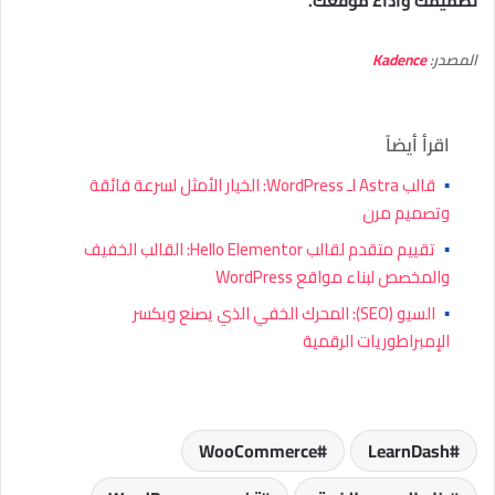
تصميمك وأداء موقعك.
المصدر:
Kadence
اقرأ أيضاً
▪
قالب Astra لـ WordPress: الخيار الأمثل لسرعة فائقة
وتصميم مرن
▪
تقييم متقدم لقالب Hello Elementor: القالب الخفيف
والمخصص لبناء مواقع WordPress
▪
السيو (SEO): المحرك الخفي الذي يصنع ويكسر
الإمبراطوريات الرقمية
WooCommerce
LearnDash