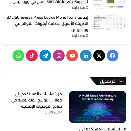
Support: رفع ملفات SVG بأمان في ووردبريس
منذ 3 أيام
إضافة MultiUniversalPress Lucide Menu Icons:
الطريقة الأسهل لإضافة أيقونات القوائم في
ووردبريس
منذ 3 أيام
‫X
فيسبوك
لينكدإن
‫YouTube
انستقرام
تيلقرام
‫TikTok
واتساب
آخر تعديل
من تسلسلات المستخدم إلى
قوانين التوسع: نقلة نوعية في
نماذج التوصيات الإعلانية
منذ 3 أيام
من تسلسلات المستخدم إلى