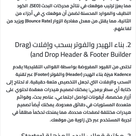
مما يعزز ترتيب موقعك في نتائج محركات البحث (SEO). الكود
النظيف والموارد المحسنة تضمن أن موقعك ي في أجزاء من
الثانية، مما يقلل من معدل مغادرة الزوار (Bounce Rate) ويزيد من
تفاعلهم.
2. بناء الهيدر والفوتر بسحب وإفلات (Drag
and Drop Header & Footer Builder)
تخلص من القيود المفروضة بواسطة القوالب التقليدية! يقدم
Kadence ميزة بناء الهيدر (Header) والفوتر (Footer) عبر تقنية
السحب والإفلات التي تجعل التخصيص متعة حقيقية. لا تحتاج إلى
كتابة أي سطر برمجي؛ يمكنك تصميم هيدرات معقدة تحتوي على
أزرار مخصصة، أيقونات تواصل اجتماعي، عناصر بحث، وقوائم
متعددة المستويات في دقائق معدودة. يمكنك أيضاً تصميم
هيدرات مختلفة لصفحات محددة، مما يمنحك تحكماً مطلقاً في
تجربة المستخدم عبر كل زاوية من موقعك.
3. مكتبة قوالب البدء المذهلة (Starter