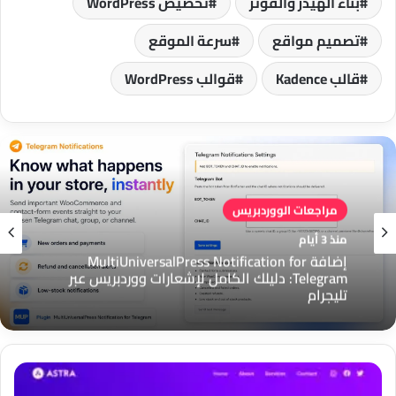
بناء الهيدر والفوتر
تخصيص WordPress
تصميم مواقع
سرعة الموقع
قالب Kadence
قوالب WordPress
مراجعات الووردبريس
منذ 3 أيام
إضافة MultiUniversalPress Notification for
Telegram: دليلك الكامل لإشعارات ووردبريس عبر
تليجرام
قالب
Astra