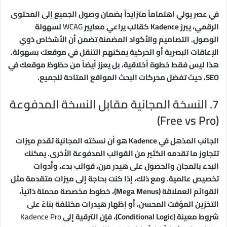
في عصر يولي اهتماماً متزايداً بضمان وصول الجميع إلى المحتوى
الرقمي، يبرز Kadence كقالب يراعي معايير
WCAG
لسهولة
الوصول. التصاميم والأكواد المضمنة تضمن أن الأشخاص ذوي
الإعاقات البصرية أو الحركية يمكنهم التنقل في موقعك بسهولة.
هذا ليس فقط خطوة أخلاقية، بل يعزز أيضاً من حظوظ موقعك في
SEO، حيث تفضل محركات البحث المواقع المتاحة للجميع.
7. النسخة المجانية مقابل النسخة المدفوعة
(Free vs Pro)
الجانب المذهل في Kadence هو أن نسخته المجانية تقدم ميزات
تتجاوز ما تقدمه الكثير من القوالب المدفوعة الأخرى. يمكنك
البدء بالمجان والحصول على هيدر مرن، قوالب بدء، وأدوات
تخصيص عالمية. ومع ذلك، إذا كنت بحاجة إلى ميزات متقدمة مثل
القوائم العملاقة (Mega Menus)، خطوط مخصصة محملة ذاتياً،
التخزين المؤقت المحسن، أو إظهار هيدرات مختلفة بناءً على
شروط معينة (Conditional Logic)، فإن الترقية إلى
Kadence Pro