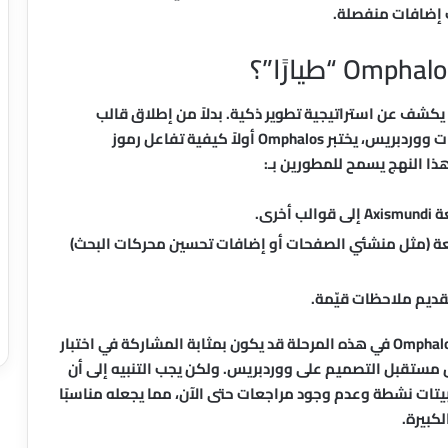
ت إضافات منفصلة.
compatibility p” (طيار توافق) يكشف عن استراتيجية تطوير ذكية. بدلاً من إطلاق قالب
معقد قد يواجه مشاكل في التوافق مع جميع إضافات ووردبريس، يختبر Omphalos أولاً كيفية تفاعل رموز
رى.
عة (مثل منشئي الصفحات أو إضافات تحسين محركات البحث)
قديم ملاحظات قيّمة.
بالنسبة للمستخدم النهائي، يعني هذا أن استخدام Omphalos في هذه المرحلة قد يكون بمثابة المشاركة في اختبار
ستقبل التصميم على ووردبريس. ولكن يجب التنبيه إلى أن
ب لا يزال في مرحلة مبكرة جدًا، مع أقل من 10 تثبيتات نشطة وعدم وجود مراجعات حتى الآن، مما يجعله مناسبًا
كبيرة.