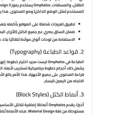
المستخدم (مثل الوضع الداكن) ومع المحتوى. هذا ي
تطبيق تغييرات شاملة على الموقع بأكمله بتعد
ضمان اتساق بصري عبر جميع الكتل (الأزرار، الب
الاستفادة من لوحات ألوان مولّدة تلقائيًا بناء
2. قواعد الطباعة (Typography)
يشمل ذلك أحجام خطوط ديناميكية تستجيب لأبعاد الشا
قراءة المحتوى على جميع الأجهزة. هذا الأمر بالغ ال
الاتجاه من اليمين لليسار.
3. أنماط الكتل (Block Styles)
أخيرًا، يقدم Omphalos أنماطًا إضافية
مستوحاة من لغة al Design