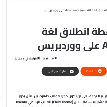
Omphalos: نقطة انطلاق لغة
0
3
قراءة في 4 دقائق
شارك عبر البريد
يع لا تهدف إلى أن تكون مجرد قوالب جاهزة، بل تمثل بذورًا
هو أحد هذه المشاريع — قالب ابن (Child Theme) للقالب الرسمي Twenty