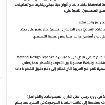
الظلال، والمسافات. Omphalos يستخدم رموز Material Design 3 لإنشاء نظام ألوان ديناميكي يتكيف مع تفضيلات
منح المصممين القدرة على:
يل رمز واحد فقط.
طاقات، النماذج) دون الحاجة إلى تنسيق كل عنصر على حدة.
ً على لون أساسي واحد، مما يسرع عملية التصميم.
الطباعة في Omphalos ليست مجرد اختيار خطوط؛ إنها نظام هرمي مبني على مقياس Material Design Type Scale.
شة، وتباعدًا محسوبًا بين الأحرف والأسطر، مما يُحسّن
أهمية للمواقع العربية التي تحتاج إلى دعم دقيق للخطوط ذات
 للكتل الأساسية في ووردبريس (مثل الأزرار، المجموعات، والفواصل)
Materi. هذه الأنماط تُضاف بسلاسة إلى قائمة الأنماط الموجودة في المحرر، مما يمنح