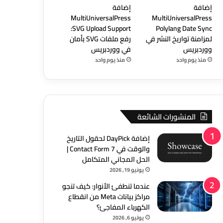
إضافة
إضافة
MultiUniversalPress
MultiUniversalPress
SVG Upload Support:
Polylang Date Sync
لمزامنة تواريخ النشر في
رفع ملفات SVG بأمان
ووردبريس
في ووردبريس
منذ يوم واحد
منذ يوم واحد
المنشورات الشائعة
إضافة DayPick لحقول التاريخ
والوقت في Contact Form 7 |
الحل المجاني المتكامل
يونيو 19, 2026
عندما تنطفئ الأنوار: كيف تنجو
مراكز بيانات Meta من انقطاع
الكهرباء المفاجئ؟
يوليو 6, 2026