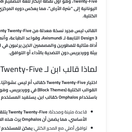
اليونانية إلى “سُرة الأرض”، مما يعكس دوره المركزي
الكتلية.
القالب ليس مجرد نسخة معدلة من Twenty Twenty-Five؛ إنه
Design 3 التابعة لـ Axismundi،
بيئة ووردبريس دون التضحية بالأداء أو التوافق.
لماذا قالب ابن لـ Twenty Twenty-Five؟
اختيار Twenty Twenty-Five كقالب
باستخدام Omphalos كقالب ابن، يستفيد المستخدم من:
قاعدة متينة ومحدثة:
y-Five
الأساسي، مما يضمن أن Omphalos يرث هذه الاستقرارية تلقائيًا.
توافق أصلي مع المحرر الكتلي:
يمكن للمستخدم تخ