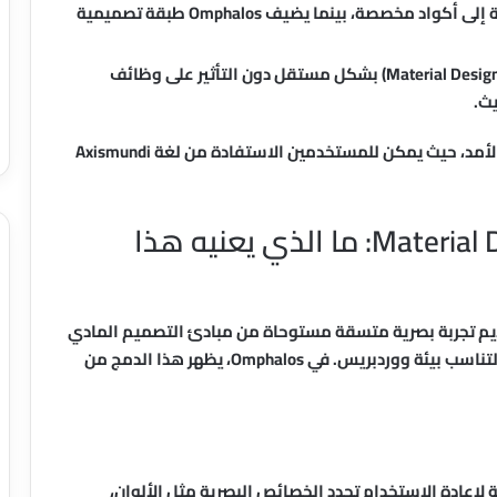
والصفحات — عبر واجهة تحرير مرئية دون الحاجة إلى أكواد مخصصة، بينما يضيف Omphalos طبقة تصميمية
يمكن تحديث التصميم المادي (Material Design) بشكل مستقل دون التأثير على وظائف
ث.
هذا النهج يُظهر فهمًا عميقًا لإدارة المشاريع طويلة الأمد، حيث يمكن للمستخدمين الاستفادة من لغة Axismundi
لغة Axismundi ودمج Material Design 3: ما الذي يعنيه هذا
 تقديم تجربة بصرية متسقة مستوحاة من مبادئ التصميم المادي
(Material Design) من Google، ولكنها مُعاد صياغتها لتناسب بيئة ووردبريس. في Omphalos، يظهر هذا الدمج من
Token) هي متغيرات قابلة لإعادة الاستخدام تحدد الخصائص البصرية مثل الألوان،