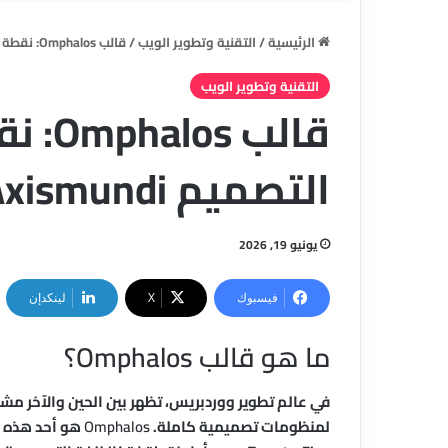
الرئيسية
/
التقنية وتطوير الويب
/
قالب Omphalos: نقطة انطلاق لغة التصميم Axismundi على ووردبريس
التقنية وتطوير الويب
قالب 
التصميم Axismundi على ووردبريس
يونيو 19, 2026
فيسبوك
‫X
لينكدإن
ما هو قالب Omphalos؟
في عالم تطوير ووردبريس، تظهر بين الحين والآخر مشار
لمنظومات تصميمية كاملة.
Omphalos