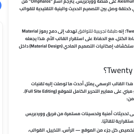
Twenty-Five، وهو أول نقطة ارتكاز للغة التصميم Axismundi على منصة ووردبريس. يُترجم اسم “Omphalos” من
 كحلقة وصل بين التصميم الحديث والبنية التقليدية للقوالب
طبقة تجريبية للتوافق
تهدف إلى دمج رموز Material
 وقواعد الطباعة، وأنماط الكتل، مع الحفاظ على استقرار القالب الأم. هذا يجعله
أداة مثالية للمطورين والمصممين الذين يرغبون في استكشاف إمكانيات التصميم المادي (Material Design) داخل
 أم ليس عشوائيًا. هذا القالب الرسمي يمثل أحدث ما توصلت إليه تقنيات
القوالب الكتلية (Block Themes) في ووردبريس، وهو مبني على معايير التحرير الكامل للموقع (Full Site Editing).
Twenty Twent يتلقى تحديثات أمنية وتحسينات مستمرة من فريق ووردبريس
صيص كل جزء من الموقع — الرأس، التذييل، القوالب،