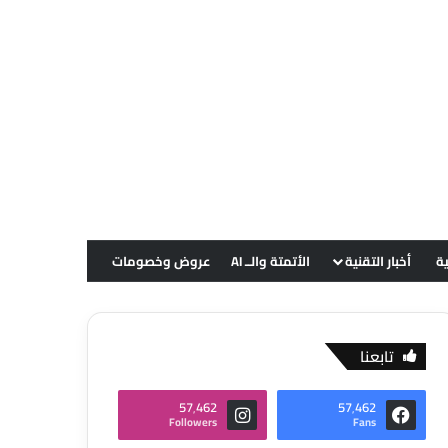
ية
أخبار التقنية
الأتمتة والــ AI
عروض وخصومات
تابعنا
57٬462
57٬462
Followers
Fans