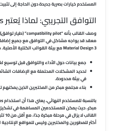
المستخدم خيارات بصرية جديدة دون الحاجة إلى تثبي
التوافق التجريبي: لماذا يُعتبر Omphalos “طيارًا”؟
وصف القالب بأنه “ilot
Material Design 3 مع بيئة القوالب الكتلية الأصلية. هذا النهج يسمح للمطورين بـ:
جمع بيانات حول الأداء والتوافق قبل توسيع لغة Axismundi إلى قوالب أخ
تحديد المشكلات المحتملة مع الإضافات الشائ
في بيئة محدودة.
بناء مجتمع مبكر من المختبرين الذين يمكنهم ت
مبكر، حيث يمكن للمستخدمين المساهمة في تشكيل م
القال
أكثر للمطورين والمختبرين وليس للمواقع الإنتاجية ال