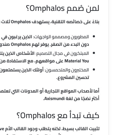
لمن صُمم Omphalos؟
بناءً على خصائصه التقنية، يستهدف Omphalos ثلاث فئات رئيسية:
المطورون ومصممو الواجهات:
الذين يرغبون في
دون البدء من الصفر. يوفر لهم Omphalos صندوق رمل (Sandbox) لتجربة Material Design 3 داخل بيئة مألوفة.
المبتكرون في مجال التصميم:
الأشخاص الذين يتا
Material You على مواقعهم، مع الاستفادة من مرونة القوالب الكتلية.
المختبرون والمتحمسون:
أولئك الذين يستمتعون ب
تحسين المشروع.
أما لأصحاب المواقع التجارية أو المدونات التي تعتمد
أكثر نضجًا من لغة Axismundi.
كيف تبدأ مع Omphalos؟