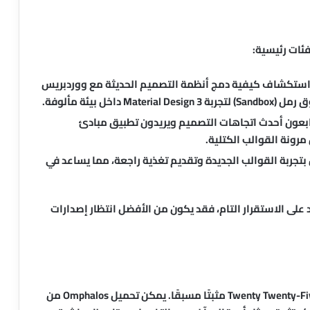
 استكشاف كيفية دمج أنظمة التصميم الحديثة مع ووردبريس
بعون أحدث اتجاهات التصميم ويريدون تطبيق مبادئ
تجربة القوالب الجديدة وتقديم تغذية راجعة، مما يساعد في
 على الاستقرار التام، فقد يكون من الأفضل انتظار إصدارات
تثبيت القالب بسيط، لكنه يتطلب وجود القالب الأم Twenty Twenty-Five مثبتًا مسبقًا. يمكن تحميل Omphalos من