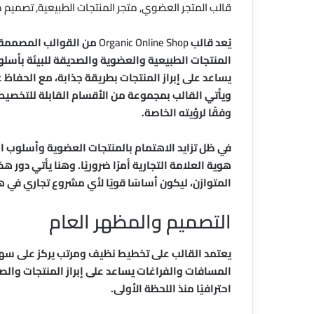
قالب المتجر العضوي, متجر المنتجات الطبيعية, تصميم م
يُعد قالب
Organic Online Shop
من القوالب المصممة خ
المنتجات الطبيعية والعضوية والصديقة للبيئة بأس
يساعد على إبراز المنتجات بطريقة جذابة، مع الحفاظ 
ويأتي القالب بمجموعة من الأقسام القابلة للتخصيص 
وفقًا لرؤيته الخاصة.
في ظل تزايد الاهتمام بالمنتجات العضوية وأسلوب ا
هوية العلامة التجارية أمرًا ضروريًا. وهنا يأتي دور ه
المتوازن، ليكون أساسًا قويًا لأي مشروع تجاري في ه
التصميم والمظهر العام
يعتمد القالب على تخطيط نظيف ومرتب يركز على سهول
المسافات والفراغات يساعد على إبراز المنتجات والصور 
احترافيًا منذ اللحظة الأولى.