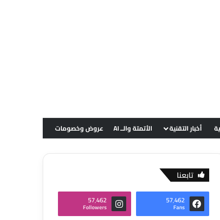
ية
أخبار التقنية
الأتمتة والــ AI
عروض وخصومات
تابعنا
57٬462
57٬462
Followers
Fans