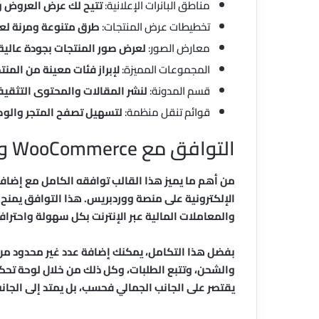
مناطق البانرات الإعلانية:
تتيح لك عرض العروض وا
تخطيطات عرض المنتجات:
طرق متنوعة ومرنة لع
معارض الصور:
لعرض صور المنتجات بجودة عالية
المجموعات المميزة:
لإبراز فئات معينة من المن
قسم المدونة:
لنشر المقالات والمحتوى التثقيف
قوائم تنقل منظمة:
لتسهيل تصفح المتجر والوصو
التوافق مع WooCommerce وإدارة المنتجات
الإلكترونية على منصة ووردبريس. هذا التوافق يمنح 
والمعاملات المالية عبر الإنترنت بكل سهولة واحترافي
بفضل هذا التكامل، يمكنك إضافة عدد غير محدود من 
والشحن، وتتبع الطلبات، وكل ذلك من خلال لوحة تحكم
يقتصر على الجانب الجمالي فحسب، بل يمتد إلى الجا