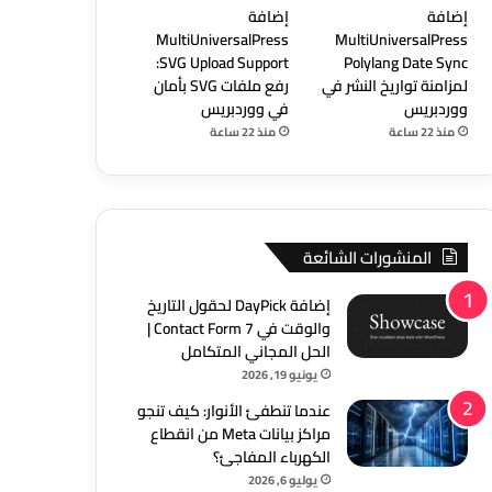
إضافة
إضافة
MultiUniversalPress
MultiUniversalPress
SVG Upload Support:
Polylang Date Sync
لمزامنة تواريخ النشر في
رفع ملفات SVG بأمان
ووردبريس
في ووردبريس
منذ 22 ساعة
منذ 22 ساعة
المنشورات الشائعة
إضافة DayPick لحقول التاريخ
والوقت في Contact Form 7 |
الحل المجاني المتكامل
يونيو 19, 2026
عندما تنطفئ الأنوار: كيف تنجو
مراكز بيانات Meta من انقطاع
الكهرباء المفاجئ؟
يوليو 6, 2026