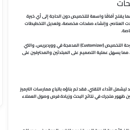
حات
ا يفتح آفاقًا واسعة للتخصيص دون الحاجة إلى أي خبرة
ات العناصر، وإنشاء صفحات مخصصة، وتعديل التخطيطات
اصة.
كما يوفر القالب خيارات تخصيص أساسية من خلال لوحة التخصيص (Customizer) المدمجة في ووردبريس، والتي
 مما يسهل عملية التصميم على المبتدئين والمحترفين على
د ليشمل الأداء التقني. فقد تم بناؤه باتباع ممارسات الترميز
 مما يساعد على تحسين ظهور متجرك في نتائج البحث وزيادة فرص وصول العملاء