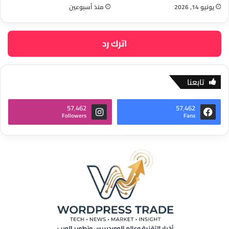
يونيو 14, 2026
منذ أسبوعين
اترك رد
تابعنا
57٬462
57٬462
Followers
Fans