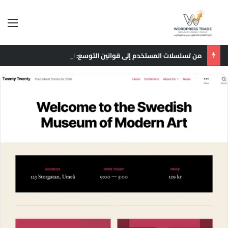
الق
من تسلسلات المستخدم إلى قوانين التوسع: نقلة نوعية في نماذج التوصيات الإعلانية