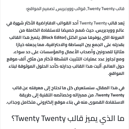
قالب Twenty Twenty, قوالب ووردبريس, تصميم المواقع
:
يُعد قالب
Twenty Twenty
أحد القوالب الافتراضية الأكثر شهرة في
عالم ووردبريس، حيث صُمم خصيصًا للاستفادة الكاملة من
المرونة التي يوفرها محرر الكتل (Block Editor). يتميز هذا القالب
بقدرته على الجمع بين البساطة والاحترافية، مما يجعله خيارًا
مثاليًا للمدونين وأصحاب الأعمال والمؤسسات على حد سواء.
ومع تجاوز عدد عمليات التثبيت النشطة لأكثر من مئتي ألف موقع
حول العالم، أثبت هذا القالب جدارته كأحد الحلول الموثوقة لبناء
المواقع.
في هذا المقال، سنستعرض كل ما تحتاج إلى معرفته عن قالب
Twenty Twenty، من مميزاته وخصائصه التقنية إلى طريقة
الاستفادة القصوى منه في بناء موقع إلكتروني متكامل وجذاب.
ما الذي يميز قالب Twenty Twenty؟