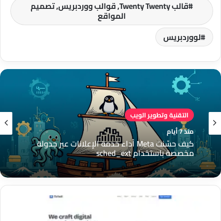
قالب Twenty Twenty, قوالب ووردبريس, تصميم
المواقع
لووردبريس
التقنية وتطوير الويب
منذ 7 أيام
كيف حسّنت Meta أداء خدمة الإعلانات عبر جدولة
مخصصة باستخدام sched_ext
قالب
Neve
لووردبريس: