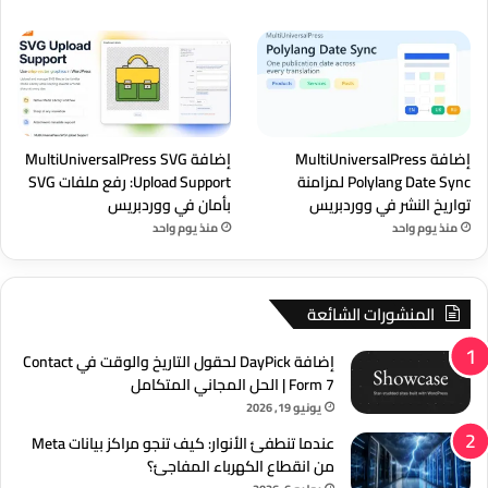
إضافة MultiUniversalPress
إضافة MultiUniversalPress SVG
Polylang Date Sync لمزامنة
Upload Support: رفع ملفات SVG
تواريخ النشر في ووردبريس
بأمان في ووردبريس
منذ يوم واحد
منذ يوم واحد
المنشورات الشائعة
إضافة DayPick لحقول التاريخ والوقت في Contact
Form 7 | الحل المجاني المتكامل
يونيو 19, 2026
عندما تنطفئ الأنوار: كيف تنجو مراكز بيانات Meta
من انقطاع الكهرباء المفاجئ؟