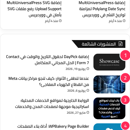
إضافة MultiUniversalPress
إضافة MultiUniversalPress SVG
Polylang Date Sync لمزامنة
Upload Support: رفع ملفات SVG
تواريخ النشر في ووردبريس
بأمان في ووردبريس
منذ 4 أيام
منذ 4 أيام
المنشورات الشائعة
إضافة DayPick لحقول التاريخ والوقت في Contact
Form 7 | الحل المجاني المتكامل
يونيو 19, 2026
عندما تنطفئ الأنوار: كيف تنجو مراكز بيانات Meta
من انقطاع الكهرباء المفاجئ؟
يوليو 6, 2026
الروابط الخارجية لمواقع الخدمات المحلية:
استراتيجية موجهة لصفحات المدن والخدمات
مايو 27, 2026
WPBakery Page Builder: أداة بناء الصفحات