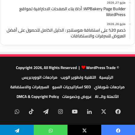
مايو 27, 2026
WPBakery Page Builder: أداة بناء الصفحات الاحترافية لمواقع
WordPress
مايو 26, 2026
خصم 20% على استضافة هوستنجر : الدليل الكامل للحصول على أفضل
العروض للسرفرات والاستضافات
WordPress Trade
© Copyright 2026, All Rights Reserved |
الرئيسية
التقنية وتطوير الويب
مراجعات الووردبريس
مراجعات شوبفاي
SEO استراتيجيات السيو
السيرفرات والاستضافة
الأتمتة والــ AI
عروض وخصومات
DMCA & Copyright Policy
‫X
فيسبوك
لينكدإن
‫YouTube
انستقرام
تيلقرام
‫TikTok
واتسا