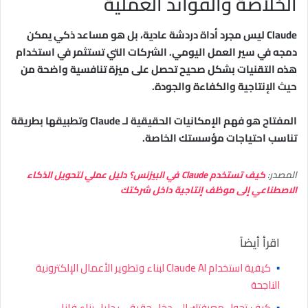
الخلاصة والفوائد العملية
Claude ليس مجرد أداة دردشة عادية، بل هو مساعد ذكي يمكن
دمجه في سير العمل اليومي. الشركات التي تستثمر في استخدام
هذه التقنيات بشكل صحيح تحصل على ميزة تنافسية واضحة من
حيث الإنتاجية والكفاءة والجودة.
المفتاح هو فهم الإمكانيات الحقيقية لـ Claude وتطبيقها بطريقة
تناسب احتياجات مؤسستك الخاصة.
المصدر:
كيف تستخدم Claude في البيزنس؟ دليل عملي لتحويل الذكاء
الاصطناعي إلى موظف إنتاجية داخل شركتك
اقرأ أيضاً
▪
كيفية استخدام Claude AI لبناء وتطوير الأعمال الإلكترونية
الناجحة
▪
كيف تحول معرفتك إلى دخل حقيقي: دليل بناء فانل