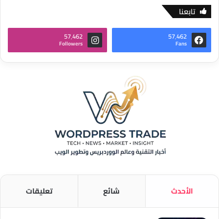
تابعنا
57٬462
57٬462
Followers
Fans
الأحدث
شائع
تعليقات