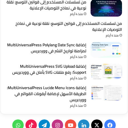
من تسلسلات المستخدم إلى قوانين التوسع: نقلة
نوعية في نماذج التوصيات الإعلانية
منذ 4 أيام
من تسلسلات المستخدم إلى قوانين التوسع: نقلة نوعية في نماذج
التوصيات الإعلانية
منذ 4 أيام
إضافة MultiUniversalPress Polylang Date Sync
لمزامنة تواريخ النشر في ووردبريس
منذ 4 أيام
إضافة MultiUniversalPress SVG Upload
Support: رفع ملفات SVG بأمان في ووردبريس
منذ 4 أيام
إضافة MultiUniversalPress Lucide Menu Icons:
الطريقة الأسهل لإضافة أيقونات القوائم في
ووردبريس
منذ 4 أيام
‫X
فيسبوك
لينكدإن
‫YouTube
انستقرام
تيلقرام
‫TikTok
واتساب