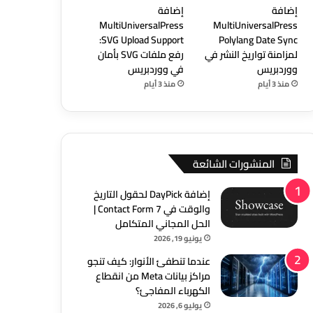
إضافة
إضافة
MultiUniversalPress
MultiUniversalPress
SVG Upload Support:
Polylang Date Sync
لمزامنة تواريخ النشر في
رفع ملفات SVG بأمان
ووردبريس
في ووردبريس
منذ 3 أيام
منذ 3 أيام
المنشورات الشائعة
إضافة DayPick لحقول التاريخ
والوقت في Contact Form 7 |
الحل المجاني المتكامل
يونيو 19, 2026
عندما تنطفئ الأنوار: كيف تنجو
مراكز بيانات Meta من انقطاع
الكهرباء المفاجئ؟
يوليو 6, 2026