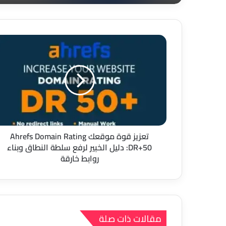
تعزيز
قوة
موقعك
Ahrefs
Domain
Rating
DR+50:
دليل
الخبير
لرفع
تعزيز قوة موقعك Ahrefs Domain Rating
سلطة
DR+50: دليل الخبير لرفع سلطة النطاق وبناء
النطاق
روابط خارقة
وبناء
روابط
خارقة
مقالات ذات صلة