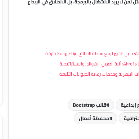
ل لمن لا يريد الانشغال بالبرمجة، بل الانطلاق في الإبداع.
إضافة Advance Image Grid and Carousel
لـ Elementor: دليل شامل للمميزات
والاستخدام
إضافة Zion COD SMS Confirmation لـ
WooCommerce: تحقق من طلبات الدفع
عند الاستلام وقلل الخسائر
إضافة CliamatarIA لووردبريس: حوّل
معلومات الطقس إلى تجربة بصرية
احترافية على موقعك
إبداعية
قالب Bootstrap
BlockWriter: مساعد الكتابة بالذكاء
ترافية
محفظة أعمال
الاصطناعي داخل محرر Gutenberg