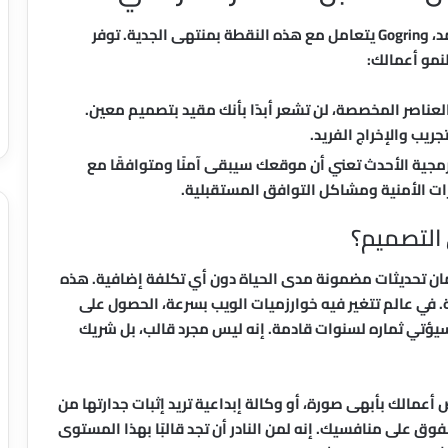
الاستثمار في قالب ووردبريس هو استثمار طويل الأمد، وGogrin يتعامل مع هذه النقطة بمنتهى الجدية. توفر
نمو أعمالك:
عناصر المخصصة، لن تشعر أبدًا بأنك مقيد بتصميم معين.
ريب والإخراج الفريد.
مجية الأحدث تعني أن موقعك سيبقى آمنًا ومتوافقًا مع
 التصميم؟
ضمان تحديثات مضمونة مدى الحياة دون أي تكلفة إضافية. هذه
 في عالم تتغير فيه خوارزميات الويب بسرعة، الحصول على
ت يعني أن استثمارك في Gogrin اليوم سيؤتي ثماره لسنوات قادمة. إنه ليس مجرد قالب، بل شريك
أعمالك بأبهى صورة، أو وكالة إبداعية تريد إثبات جدارتها من
لأدوات والقوة للتفوق على منافسيك. إنه لمن النادر أن تجد قالبًا بهذا المستوى