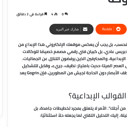
0
4
قراءة في 2 دقائق
شارك عبر البريد
 فحسب، بل يجب أن يعكس موقعك الإلكتروني هذا الإبداع من
بريس عادي، بل كبيان فني رقمي مصمم خصيصًا للوكالات
لإبداعية، والمحترفين الذين يرفضون التنازل عن الجماليات.
 العصر الميتا-حديث بامتياز: نظيف، جريء، وقابل للتشكيل
بشكل لا نهائي. إذا كنت تبحث عن حضور إلكتروني يخطف الأبصار دون الحاجة لجيش من المطورين، فإن Gogrin يعد
G هو فلسفة “التصميم من أجلك”. الأمر لا يتعلق بمجرد تخطيطات جامدة، بل
. إليك التحليل التقني لما يجعله حلاً استثنائيًا: