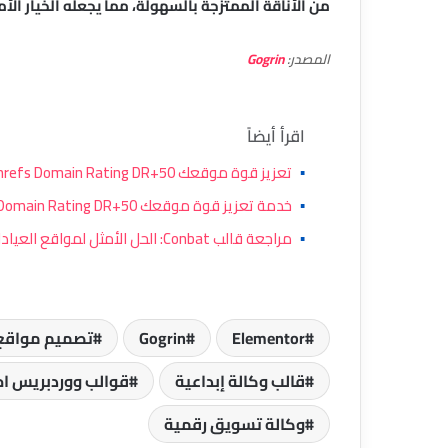
من الأناقة الممتزجة بالسهولة، مما يجعله الخيار الأمث
المصدر:
Gogrin
اقرأ أيضاً
▪
تعزيز قوة موقعك Ahrefs Domain Rating DR+50: دليل الخبير لرفع سلطة النطاق وبناء روابط خارقة
▪
خدمة تعزيز قوة موقعك Ahrefs Domain Rating DR+50: آلية العمل، الفوائد، والاستراتيجية
▪
مراجعة قالب Conbat: الحل الأمثل لمواقع العيادات البيطرية وخدمات رعاية الحيوانات الأليفة
Elementor
Gogrin
تصميم مواقع 
قالب وكالة إبداعية
قوالب ووردبريس اح
وكالة تسويق رقمية