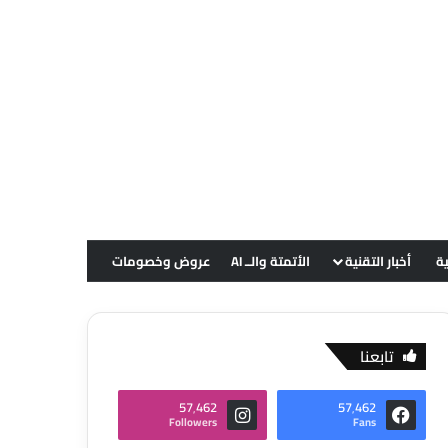
ية
أخبار التقنية
الأتمتة والــ AI
عروض وخصومات
تابعنا
57٬462
57٬462
Followers
Fans