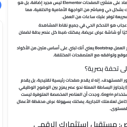
الاعتماد على منشئ الصفحات Elementor ليس مجرد إضافة، بل هو
 بشكل حي ومباشر من الواجهة الأمامية والخلفية، مما
سريعة توفر عليك ساعات من العمل.
للإعجاب هو التحكم الحي في جميع نقاط المشاهدة
 هاتفًا ذكيًا أو شاشة عرض عريضة، يمكنك ضبط كل عنصر بدقة لضمان
الاعتماد على إطار العمل Bootstrap يعني أنك تبني على أساس متين من الأكواد
الموقع وتوافقه مع المتصفحات المختلفة.
ر المستهدف. إنه لا يقدم صفحات رئيسية تقليدية، بل يقدم
لوحات رقمية. التصميم “الميتا-حديث” (Metamodern) يتجاوز البساطة المملة نحو عصر يمزج بين الوضوح الوظيفي
والجاذبية البصرية الجريئة. عند العمل على مشروع باستخدام Gogrin، وجدت أن العناصر المخصصة المتوفرة ليست
امل لعلامتك التجارية. يمكنك بسهولة عرض محفظة الأعمال
المستوى.
يص: مستقبل استثمارك الرقمي