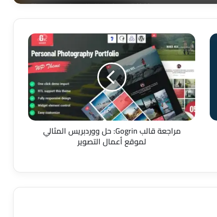
إضافة Wpdream للعناوين في Elementor:
أداة احترافية لتصميم عناوين جذابة على
ووردبريس
مراجعة
قالب
إضافة Advance Image Grid and Carousel
Gogrin:
لـ Elementor: دليل شامل للمميزات
والاستخدام
حل
ووردبريس
المثالي
إضافة Zion COD SMS Confirmation لـ
لموقع
WooCommerce: تحقق من طلبات الدفع
أعمال
عند الاستلام وقلل الخسائر
التصوير
مراجعة قالب Gogrin: حل ووردبريس المثالي
إضافة CliamatarIA لووردبريس: حوّل
لموقع أعمال التصوير
معلومات الطقس إلى تجربة بصرية
احترافية على موقعك
BlockWriter: مساعد الكتابة بالذكاء
الاصطناعي داخل محرر Gutenberg