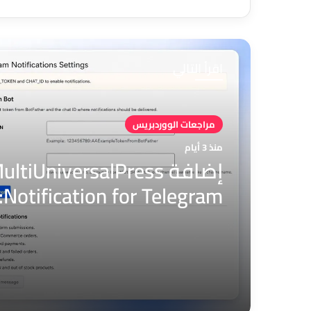
اقرأ التالي
مراجعات الووردبريس
منذ 3 أيام
إضافة ultiUniversalPress
am
الكامل لإشعارات ووردبريس
تليجرام