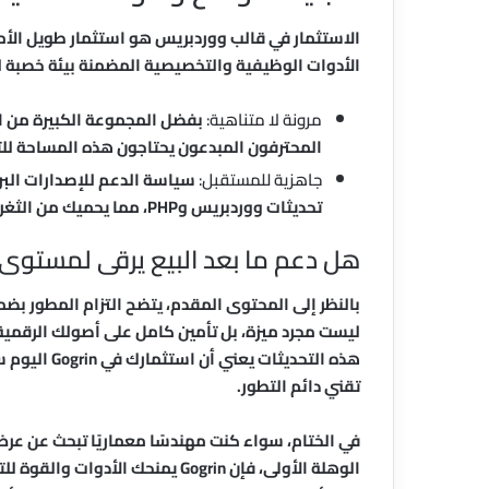
الأدوات الوظيفية والتخصيصية المضمنة بيئة خصبة ل
مرونة لا متناهية:
بفضل المجموعة الكبيرة من ال
المحترفون المبدعون يحتاجون هذه المساحة للتج
جاهزية للمستقبل:
سياسة الدعم للإصدارات البر
تحديثات ووردبريس وPHP، مما يحميك من الثغرات الأمنية ومشاكل التوافق المستقبلية.
هل دعم ما بعد البيع يرقى لمستوى
بالنظر إلى المحتوى المقدم، يتضح التزام المطور ب
ليست مجرد ميزة، بل تأمين كامل على أصولك الرقمية.
هذه التحديثا
تقني دائم التطور.
في الختام، سواء كنت مهندسًا معماريًا تبحث عن عرض 
الوهلة الأولى، فإن Gogrin يمنحك ا