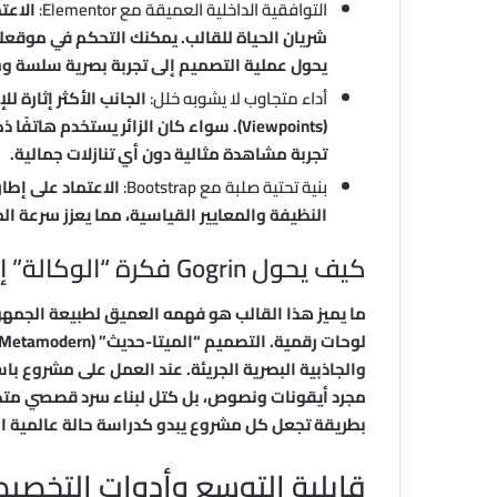
التوافقية الداخلية العميقة مع Elementor:
شريان الحياة للقالب. يمكنك التحكم في موقعك
يحول عملية التصميم إلى تجربة بصرية سلسة و
أداء متجاوب لا يشوبه خلل:
الجانب الأكثر إثارة 
(Viewpoints). سواء كان الزائر يستخدم
تجربة مشاهدة مثالية دون أي تنازلات جمالية.
بنية تحتية صلبة مع Bootstrap:
النظيفة والمعايير القياسية، مما يعزز سرعة 
كيف يحول Gogrin فكرة “الوكالة” إلى تحفة بصرية؟
ما يميز هذا القالب هو فهمه العميق لطبيعة الجمهو
مجرد أيقونات ونصوص، بل كتل لبناء سرد قصصي متك
بطريقة تجعل كل مشروع يبدو كدراسة حالة عالمية 
قابلية التوسع وأدوات التخص