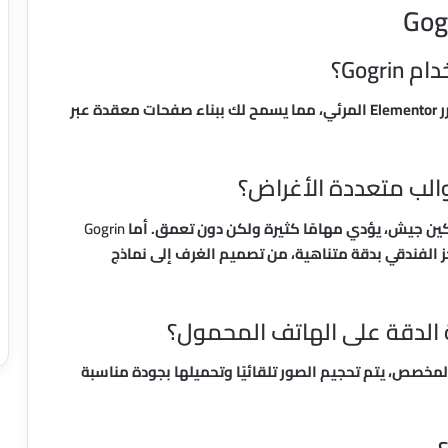
Gogr؟
بشكل قاطع لا. تم تصميمه ليعمل بتناغم تام مع محرر Elementor المرئي، مما يسمح لك ببناء صفحات معقدة عبر
ن جيش، يؤدي مهامًا كثيرة ولكن دون تعمق. أما
Gogrin
ز الفندقي بدقة متناهية، من تصميم الغرف إلى نماذج
 الدقة على الهاتف المحمول؟
Bootstrap وشريط التمرير المخصص، يتم تحجيم الصور تلقائيًا وتحميلها بجودة مناسبة