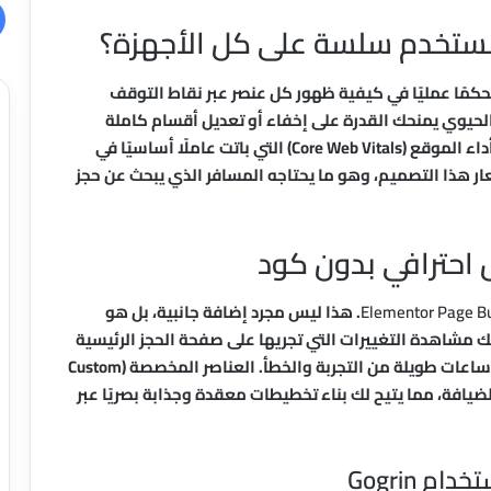
 تحكمًا عمليًا في كيفية ظهور كل عنصر عبر نقاط التوقف
ن التخصيص الحيوي يمنحك القدرة على إخفاء أو تعديل أقسام كاملة
حسب الجهاز، مما يصب مباشرة في تحسين مؤشرات أداء الموقع (Core Web Vitals) التي باتت عاملًا أساسيًا في
ر هذا التصميم، وهو ما يحتاجه المسافر الذي يبحث عن حجز
احترافي بدون كود
Elementor Page Bu
. هذا ليس مجرد إضافة جانبية، بل هو
مشاهدة التغييرات التي تجريها على صفحة الحجز الرئيسية
أو صفحة الغرف فورًا وبشكل حي، وهي ميزة تختصر ساعات طويلة من التجربة والخطأ. العناصر المخصصة (Custom
ع الضيافة، مما يتيح لك بناء تخطيطات معقدة وجذابة بصريًا عبر
 Gogrin