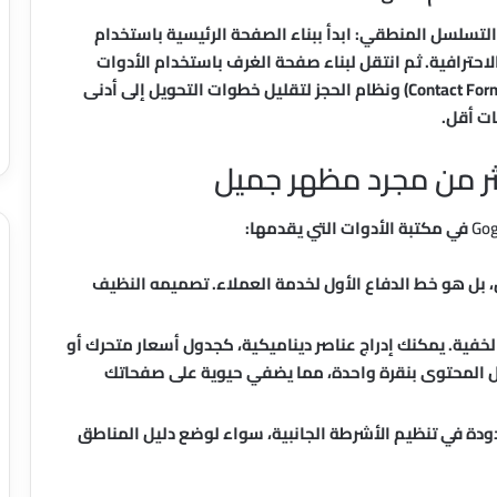
لتسلسل المنطقي: ابدأ ببناء الصفحة الرئيسية باستخدام
Ful) لعرض أفضل صورك الاحترافية. ثم انتقل لبناء صفحة الغرف باستخدام الأدوات
الجاهزة (Widgets)، وأخيرًا، قم بدمج نموذج الاتصال (Contact Form) ونظام الحجز لتقليل خطوات التحويل إلى أدنى
ات أقل.
ثر من مجرد مظهر جميل
Gog
في مكتبة الأدوات التي يقدمها:
بل هو خط الدفاع الأول لخدمة العملاء. تصميمه النظيف
خفية. يمكنك إدراج عناصر ديناميكية، كجدول أسعار متحرك أو
المحتوى بنقرة واحدة، مما يضفي حيوية على صفحاتك
دة في تنظيم الأشرطة الجانبية، سواء لوضع دليل المناطق