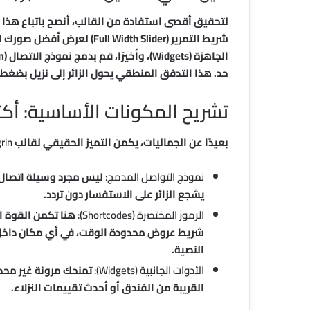
لتحقيق أقصى استفادة من القالب، أنصح باتباع هذا ا
شريط التمرير (l Width Slider
حد. هذا التدفق المنطقي يحول الزائر إلى نزيل بضغط
تشريح المكونات الأساسية: أك
بعيدًا عن الجماليات، يكمن التميز الحقيقي لقالب
rin
نموذج التواصل المدمج:
ليس مجرد وسيلة اتصال، 
يشجع الزائر على الاستفسار دون تردد.
الرموز المختصرة (Shortcodes):
هنا تكمن القوة ال
شريط عروض محدودة الوقت، في أي مكان داخل 
النصية.
الأدوات الجانبية (Widgets):
تمنحك مرونة غير محدو
القريبة من الفندق أو أحدث تقييمات النزلاء.