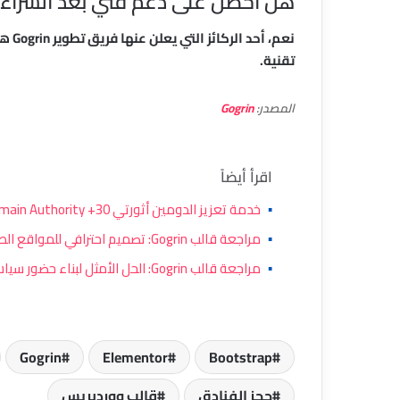
هل أحصل على دعم فني بعد الشراء؟
نعم،
تقنية.
المصدر:
Gogrin
اقرأ أيضاً
▪
خدمة تعزيز الدومين أثورتي 30+ Domain Authority: سلطة نطاقك المضمونة
▪
مراجعة قالب Gogrin: تصميم احترافي للمواقع الطبية والصحية
▪
مراجعة قالب Gogrin: الحل الأمثل لبناء حضور سياسي رقمي احترافي
Gogrin
Elementor
Bootstrap
حجز الفنادق
قالب ووردبريس