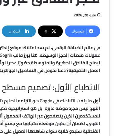
مايو 28, 2026
فيسبوك
‫X
لينكدإن
في عالم الضيافة الرقمي، لم يعد امتلاك موقع إلكترو
عمولات منصات الحجز الوسيطة. هنا يبرز قالب
Gogrin
ليمنح الفنادق الصغيرة والمتوسطة حضورًا عصريًا وأ
العمل الحقيقية؟ دعنا نخوض في التفاصيل الجوهرية
الانطباع الأول: تصميم مسطح 
أول ما يلفت انتباهك في
Gogrin
النهج ليس مجرد موضة عابرة، بل هو استراتيجية ذك
للمستخدمين الذين يتصفحون عبر الهاتف المحمول أث
القوي، لضمان أن يكون موقعك متجاوبًا مع جميع أحج
الفندقية ستبدو خلابة سواء شاهدها العميل على ح