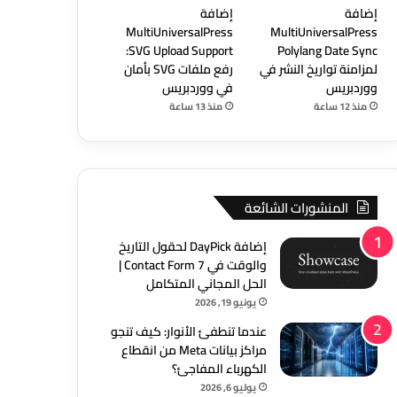
إضافة
إضافة
MultiUniversalPress
MultiUniversalPress
SVG Upload Support:
Polylang Date Sync
لمزامنة تواريخ النشر في
رفع ملفات SVG بأمان
ووردبريس
في ووردبريس
منذ 12 ساعة
منذ 13 ساعة
المنشورات الشائعة
إضافة DayPick لحقول التاريخ
والوقت في Contact Form 7 |
الحل المجاني المتكامل
يونيو 19, 2026
عندما تنطفئ الأنوار: كيف تنجو
مراكز بيانات Meta من انقطاع
الكهرباء المفاجئ؟
يوليو 6, 2026