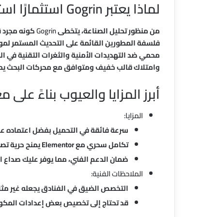
لماذا يعتبر Gogrin استثمارًا استراتيجيًا لأعمال الضيافة؟
من منظور تحليل الصناعة، يتخطى
Gogrin
كونه مجرد ق
فلسفة المطورين القائمة على التحديث المستمر لموا
محمي ضد التهديدات الأمنية والثغرات التقنية في
وامتلاك قالب خفيف ومتوافق مع محركات البحث يمنح
أبرز المزايا والعيوب بناءً على مع
المزايا:
سرعة فائقة في التحميل بفضل اعتماده 
تكامل سحري مع Elementor يمنح حرية تصميمية مطلقة دون خبرة برمجية.
ضمان الدعم الفني، مما يوفر عليك صداع ال
الملاحظات الفنية:
التخصص الضيق في الفنادق يجعله غير مثال
قد تحتاج إلى تخصيص بعض إعدادات المكونا