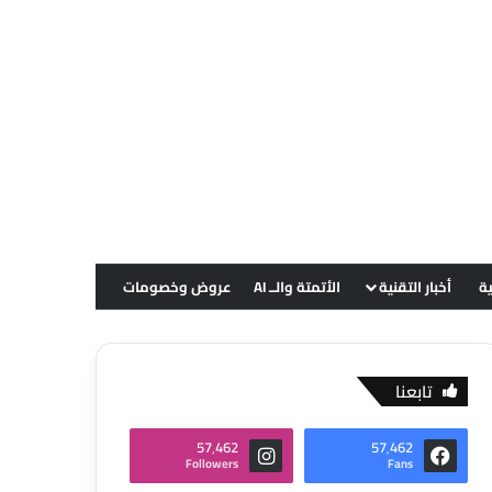
ية
أخبار التقنية
الأتمتة والــ AI
عروض وخصومات
تابعنا
57٬462
57٬462
Followers
Fans