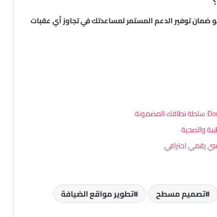
 أحد الركائز التي يعلن عنها فريق تطوير Gogrin هو ضمان توفير الدعم المستمر لمساعدتك في تجاوز أي عقبات
إضافة Advance Image Grid and Carousel
لـ Elementor: دليل شامل للمميزات
والاستخدام
إضافة Zion COD SMS Confirmation لـ
WooCommerce: تحقق من طلبات الدفع
عند الاستلام وقلل الخسائر
إضافة CliamatarIA لووردبريس: حوّل
معلومات الطقس إلى تجربة بصرية
احترافية على موقعك
BlockWriter: مساعد الكتابة بالذكاء
تصميم مسطح
تطوير مواقع الضيافة
الاصطناعي داخل محرر Gutenberg