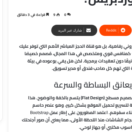
0
9
قراءة في 3 دقائق
شارك عبر البريد
ني رفاهية، بل هو قناة الحجز المباشر الأهم التي توفر عليك
كمنافس قوي ومتخصص في هذا المجال، مُصمم خصيصًا
نيقًا دون تعقيدات برمجية. لكن هل يفي بوعوده في بيئة
 التي تهم كل صاحب فندق أو مدير تسويق.
يعانق البساطة والسرعة
هو التزامه الصارم بتصميم مسطح (Flat Design) يتسم بالخفة والوضوح. هذا
ية لتسريع تحميل الموقع بشكل كبير، وهو عنصر حاسم
ناء سفرهم. اعتمد المطورون على إطار عمل
Bootstrap
ام الشاشات منذ اللحظة الأولى، مما يعني أن صور أجنحتك
اسوب مكتبي أو جهاز لوحي.