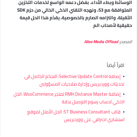
الوسائط وبطء الأداء. بفضل دعمه الواسع لخدمات التخزين
المتوافقة مع S3، ونهجه التقني الذكي الخالي من حزم SDK
الثقيلة، والتزامه الصارم بالخصوصية، يقدّم هذا الحل قيمة
حقيقية لأصحاب الم
المصدر:
Alios Media Offload
اقرأ أيضاً
▪
إضافة Selective Update Control: التحكم الكامل في
تحديثات ووردبريس وإدارة صلاحيات المسؤولين
▪
إضافة RMH Distance Master لمتجر WooCommerce: الحل
الذكي لحساب رسوم التوصيل بدقة
▪
قالب ST Business Consultant: الحل الأمثل لموقع
استشاري احترافي على ووردبريس