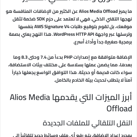
ما يميز Alios Media Offload عن الكثير من الإضافات المنافسة هو
نهجها التقني الذكي. فهي لا تعتمد على حزم SDK ضخمة تثقل
موقعك، بل تقوم بتوقيع طلبات AWS Signature V4 بنفسها
وترسلها عبر واجهة WordPress HTTP API. هذا النهج يعني بصمة
برمجية صغيرة جداً وأداءً أسرع.
الإضافة متوافقة مع إصدارات PHP بدءاً من 7.4 وحتى 8.3 وما
بعدها، مما يضمن عملها بسلاسة على مختلف بيئات الاستضافة،
سواء كانت قديمة أو حديثة. هذا التوافق الواسع يجعلها خياراً
آمناً لا يتطلب تحديث بيئة الخادم بالكامل.
أبرز الميزات التي يقدمها Alios Media
Offload
النقل التلقائي للملفات الجديدة
بمجرد إعداد الإضافة، يتم رفع أي ملف وسائط جديد تلقائياً إلى