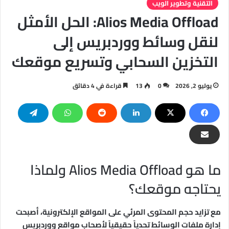
التقنية وتطوير الويب
Alios Media Offload: الحل الأمثل
لنقل وسائط ووردبريس إلى
التخزين السحابي وتسريع موقعك
يوليو 2, 2026
0
13
قراءة في 4 دقائق
ما هو Alios Media Offload ولماذا
يحتاجه موقعك؟
مع تزايد حجم المحتوى المرئي على المواقع الإلكترونية، أصبحت
إدارة ملفات الوسائط تحدياً حقيقياً لأصحاب مواقع ووردبريس