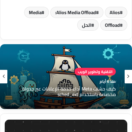
Media
Alios Media Offload:
Alios
Offload
الحل
التقنية وتطوير الويب
التقنية وتطوير الويب
منذ 6 أيام
كيف حسّنت Meta أداء خدمة الإعلانات عبر جدولة
منذ 6 أيام
مخصصة باستخدام sched_ext
إضافة
التمثيل الهرمي للاهتمامات: طبقة تمثيل ذكية
Selective
لتحسين إعلانات Meta في القمع العميق