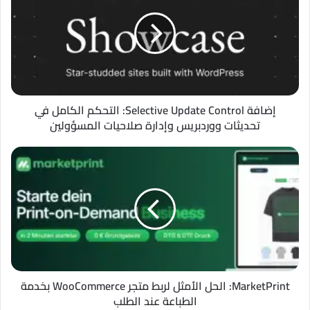
Update
Control:
التحكم
الكامل
في
تحديثات
ووردبريس
وإدارة
إضافة Selective Update Control: التحكم الكامل في
صلاحيات
تحديثات ووردبريس وإدارة صلاحيات المسؤولين
المسؤولين
MarketPrint:
الحل
الأمثل
لربط
متجر
WooCommerce
بخدمة
الطباعة
عند
الطلب
MarketPrint: الحل الأمثل لربط متجر WooCommerce بخدمة
الطباعة عند الطلب