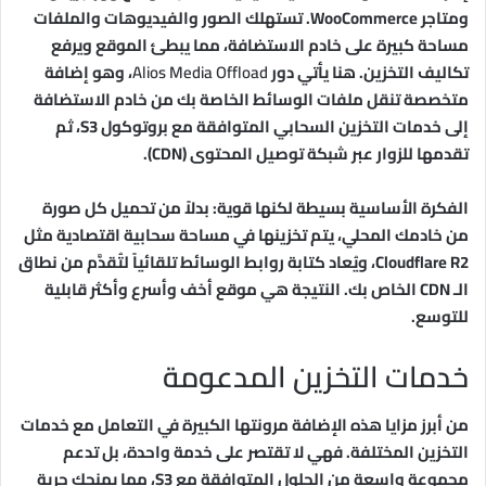
ومتاجر WooCommerce. تستهلك الصور والفيديوهات والملفات
مساحة كبيرة على خادم الاستضافة، مما يبطئ الموقع ويرفع
تكاليف التخزين. هنا يأتي دور
Alios Media Offload
، وهو إضافة
متخصصة تنقل ملفات الوسائط الخاصة بك من خادم الاستضافة
إلى خدمات التخزين السحابي المتوافقة مع بروتوكول S3، ثم
تقدمها للزوار عبر شبكة توصيل المحتوى (CDN).
الفكرة الأساسية بسيطة لكنها قوية: بدلاً من تحميل كل صورة
من خادمك المحلي، يتم تخزينها في مساحة سحابية اقتصادية مثل
Cloudflare R2، ويُعاد كتابة روابط الوسائط تلقائياً لتُقدَّم من نطاق
الـ CDN الخاص بك. النتيجة هي موقع أخف وأسرع وأكثر قابلية
للتوسع.
خدمات التخزين المدعومة
من أبرز مزايا هذه الإضافة مرونتها الكبيرة في التعامل مع خدمات
التخزين المختلفة. فهي لا تقتصر على خدمة واحدة، بل تدعم
مجموعة واسعة من الحلول المتوافقة مع S3، مما يمنحك حرية