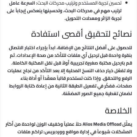
تحسين تجربة المستخدم وترتيب محركات البحث
: السرعة عامل
ترتيب مهم في محركات البحث، وتحسينها ينعكس إيجاباً على
تجربة الزائر ومعدلات التحويل.
نصائح لتحقيق أقصى استفادة
للحصول على أفضل النتائج من الإضافة، ابدأ بإجراء اختبار الاتصال
بنقرة واحدة قبل ترحيل أي ملفات للتأكد من صحة الإعدادات. ثم
قم بترحيل مكتبة صغيرة تجريبية أولاً قبل نقل المكتبة الكاملة.
ولا تفعّل خيار حذف النسخ المحلية إلا بعد التأكد من نجاح عمليات
الرفع والتحقق. وإذا كنت تستخدم قالباً معقّداً أو أداة بناء
صفحات، ففكّر في تفعيل الطبقة الثانية من إعادة كتابة الروابط
لضمان تغطية جميع الصور المضمّنة.
الخلاصة
يمثّل Alios Media Offload حلاً عملياً وخفيف الوزن لواحدة من أكثر
المشكلات شيوعاً في إدارة مواقع ووردبريس: تراكم ملفات