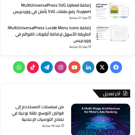
إضافة MultiUniversalPress SVG Upload
Support: رفع ملفات SVG بأمان في ووردبريس
منذ 21 ساعة
إضافة MultiUniversalPress Lucide Menu Icons:
الطريقة الأسهل لإضافة أيقونات القوائم في
ووردبريس
منذ 22 ساعة
‫X
فيسبوك
لينكدإن
‫YouTube
انستقرام
تيلقرام
‫TikTok
واتساب
آخر تعديل
من تسلسلات المستخدم إلى
قوانين التوسع: نقلة نوعية في
نماذج التوصيات الإعلانية
منذ 16 ساعة