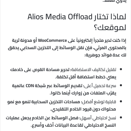
يدوي معقّد.
لماذا تختار Alios Media Offload
لموقعك؟
إذا كنت تدير متجراً إلكترونياً على WooCommerce أو مدونة ثرية
بالمحتوى المرئي، فإن نقل الوسائط إلى التخزين السحابي يحقق
لك عدة فوائد جوهرية:
تقليل تكاليف الاستضافة
: تحرير مساحة القرص على خادمك
يعني خطط استضافة أقل تكلفة.
سرعة تحميل أعلى
: تقديم الوسائط عبر شبكة CDN عالمية
يقرّب الملفات من زوارك أينما كانوا.
قابلية توسّع أفضل
: مساحات التخزين السحابية تنمو مع نمو
محتواك دون قيود الخادم التقليدي.
نسخ احتياطي أسهل
: فصل الوسائط عن الخادم يجعل عمليات
النسخ الاحتياطي لقاعدة البيانات أخف وأسرع.