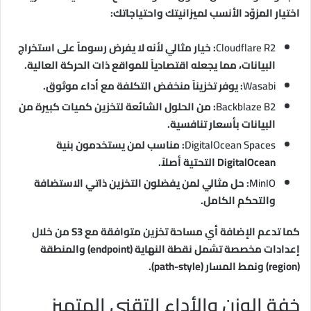
اختيار المزوّد الأنسب لميزانيتك واحتياجاتك:
Cloudflare R2
: خيار مثالي لأنه لا يفرض رسوماً على استخراج
البيانات، مما يجعله اقتصادياً للمواقع ذات الحركة العالية.
Wasabi
: يوفر تخزيناً منخفض التكلفة مع أداء موثوق.
Backblaze B2
: من الحلول الشائعة لتخزين كميات كبيرة من
البيانات بأسعار تنافسية.
DigitalOcean Spaces
: مناسب لمن يستخدمون بنية
DigitalOcean التحتية أصلاً.
MinIO
: حل مثالي لمن يفضلون التخزين ذاتي الاستضافة
والتحكم الكامل.
كما تدعم الإضافة أي مساحة تخزين متوافقة مع S3 من خلال
إعدادات مخصصة تشمل نقطة النهاية (endpoint) والمنطقة
(region) ونمط المسار (path-style).
خفة الوزن والأداء التقني المتميز