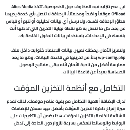
في عصر تتزايد فيه المخاوف حول الخصوصية، تتخذ Alios Media
Offload موقفاً واضحاً ومطمئناً. الإضافة لا تتصل بأي خدمة يديرها
مطوّر الإضافة نفسه، ولا ترسل أي بيانات تحليلية أو تتبع أو قياس
عن بُعد. كل ما تتصل به هو نقطة نهاية التخزين التي تدخلها أنت
بنفسك في الإعدادات، باستخدام بيانات الدخول الخاصة بك.
ولتعزيز الأمان، يمكنك تعيين بيانات الاعتماد كثوابت داخل ملف
wp-config.php بدلاً من تخزينها في قاعدة البيانات، وهو ما يُعد
ممارسة أفضل من ناحية الأمان لأنه يبقي مفاتيح الوصول
الحساسة بعيداً عن قاعدة البيانات.
التكامل مع أنظمة التخزين المؤقت
تدرك الإضافة أهمية التكامل مع بقية عناصر موقعك. لذلك تقدم
ميزة إفراغ ذاكرة التخزين المؤقت بأفضل جهد ممكن للإضافات
الشائعة الخاصة بالتخزين المؤقت. هذا يضمن أن التغييرات على
الروابط والوسائط تنعكس بسرعة للزوار دون الحاجة إلى تدخل