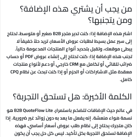
من يجب أن يشتري هذه الإضافة؟
ومن يتجنبها؟
اشترِ هذه الإضافة إذا: كنت تدير متجر B2B صغير أو متوسط، تحتاج
إلى سير عمل بسيط لطلبات عروض الأسعار، تريد حلاً خفيفاً لا
يبطئ موقعك، وتقبل بتحديد أنواع المنتجات المدعومة حالياً.
تجنب هذه الإضافة إذا: كنت تحتاج إلى إنشاء عروض PDF أو حساب
ضرائب تلقائي أو تكامل مع CRM خارجي أو دعم لأنواع منتجات
معقدة مثل الاشتراكات أو الحزم أو إذا كنت تبحث عن نظام CPQ
كامل.
الكلمة الأخيرة: هل تستحق التجربة؟
في عالم حيث الإضافات تتضخم باستمرار، B2B QuoteFlow Lite هو
نسمة هواء منعشة. إنه يفعل ما يعد به دون زوائد غير ضرورية. إذا
كان متجرك يحتاج إلى نظام طلب عروض أسعار أساسي، فهذه
الإضافة تستحق التجربة بكل تأكيد. ليس كل حل يجب أن يكون