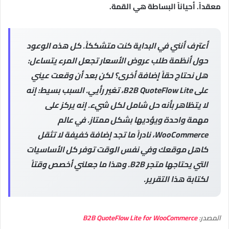
معقداً. أحياناً البساطة هي القمة.
أعترف أنني في البداية كنت متشككاً. كل هذه الوعود
حول أنظمة طلب عروض الأسعار تجعل المرء يتساءل:
هل نحتاج حقاً إضافة أخرى؟ لكن بعد أن وقعت عيني
على B2B QuoteFlow Lite، تغير رأيي. السبب بسيط: إنه
لا يتظاهر بأنه حل شامل لكل شيء. إنه يركز على
مهمة واحدة ويؤديها بشكل ممتاز. في عالم
WooCommerce، نادراً ما تجد إضافة خفيفة لا تثقل
كاهل موقعك وفي نفس الوقت توفر كل الأساسيات
التي يحتاجها متجر B2B. وهذا ما جعلني أخصص وقتاً
لكتابة هذا التقرير.
المصدر:
B2B QuoteFlow Lite for WooCommerce