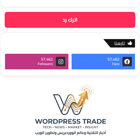
اترك رد
تابعنا
57٬462
57٬462
Followers
Fans