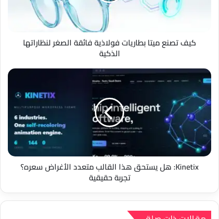
الصغر
لنظاراتها
الذكية
كيف تصنع ميتا بطاريات فولاذية فائقة الصغر لنظاراتها
الذكية
Kinetix:
هل
يستحق
هذا
القالب
متعدد
الأغراض
سعره؟
تجربة
حقيقية
Kinetix: هل يستحق هذا القالب متعدد الأغراض سعره؟
تجربة حقيقية
مقالات ذات صلة