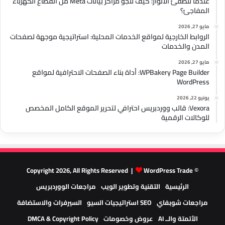
عندما تنطفئ الأنوار: كيف تنجو مراكز بيانات Meta من انقطاع الكهرباء
المفاجئ؟
مايو 27, 2026
الروابط الخارجية لمواقع الخدمات المحلية: استراتيجية موجهة لصفحات
المدن والخدمات
مايو 27, 2026
WPBakery Page Builder: أداة بناء الصفحات الاحترافية لمواقع
WordPress
يونيو 22, 2026
Vexora: قالب ووردبريس احترافي لتحرير الموقع الكامل المخصص
للوكالات الرقمية
WordPress Trade
© Copyright 2026, All Rights Reserved |
الرئيسية
التقنية وتطوير الويب
مراجعات الووردبريس
مراجعات شوبفاي
SEO استراتيجيات السيو
السيرفرات والاستضافة
الأتمتة والــ AI
عروض وخصومات
DMCA & Copyright Policy