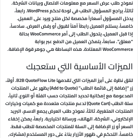
نموذج طلب عرض السعر مع معلومات الاتصال وبيانات الشركة.
ثالثاً، يراجع المسؤول الطلب في لوحة تحكم WordPress. رابعاً،
يدخل المسؤول أسعاراً مخصصة لكل منتج ويرد على العميل.
خامساً، يستلم العميل رابطاً آمناً لقبول أو رفض العرض. سادساً،
إذا قبل العميل، يتحول الطلب إلى أمر WooCommerce بحالة
“معلق”. سابعاً، يتمكن العميل من الدفع عبر بوابة
WooCommerce المعتادة. هذه البساطة هي جوهر قوة الإضافة.
الميزات الأساسية التي ستعجبك
لنلق نظرة على أبرز الميزات التي تقدمها B2B QuoteFlow Lite. أولاً،
زر “إضافة إلى قائمة الطلب” (Add to Quote) يظهر على المنتجات
المدعومة مع إمكانية تحديد المنتجات حسب الفئة أو النوع. ثانياً،
سلة الطلب (Quote Cart) تدعم منتجات متعددة مع كميات وخيارات
المنتجات المتغيرة. ثالثاً، نموذج طلب العرض يجمع الاسم، البريد
الإلكتروني، الشركة، الهاتف، ورسالة اختيارية. رابعاً، يمكن إخفاء
السعر أو زر الإضافة إلى السلة للمنتجات المخصصة للطلب فقط.
خامساً، التحكم في ظهور الأزرار بناءً على دور المستخدم (مشترك,