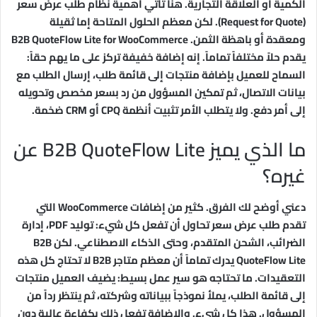
الكمية أو العلاقة التجارية. هنا تأتي أهمية نظام طلب عرض سعر
(Request for Quote). لكن معظم الحلول المتاحة إما ثقيلة
ومعقدة أو باهظة الثمن. B2B QuoteFlow Lite for WooCommerce
يقدم حلاً مختلفاً تماماً. إنه إضافة خفيفة تركز على ما يهم حقاً:
السماح للعميل بإضافة منتجات إلى قائمة طلب، إرسال الطلب مع
بيانات الاتصال، ثم تمكين المسؤول من رد بسعر مخصص وتحويله
إلى أمر دفع. ولا يتطلب الأمر تثبيت أنظمة CPQ أو CRM ضخمة.
ما الذي يميز B2B QuoteFlow Lite عن
غيره؟
دعني أوضح لك الفرق. كثير من إضافات WooCommerce التي
تقدم طلب عرض سعر تحاول أن تفعل كل شيء: توليد PDF، إدارة
الضرائب، الشحن المتقدم، وحتى الذكاء الاصطناعي. لكن B2B
QuoteFlow Lite يدرك تماماً أن معظم متاجر B2B لا تحتاج كل هذه
التعقيدات. ما تحتاجه هو سير عمل بسيط: يضيف العميل منتجات
إلى قائمة الطلب، يملأ نموذجاً ببياناته وشركته، ثم ينتظر رداً من
المسؤول. هذا كل شيء. والإضافة تفعل ذلك بكفاءة عالية دون