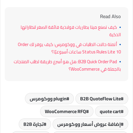
Read Also
▪
كيف تصنع ميتا بطاريات فولاذية فائقة الصغر لنظاراتها
الذكية
▪
أتمتة حالات الطلبات في ووكومرس: كيف يوفر لك Order
Status Rules Lite 10 ساعات أسبوعيًا؟
▪
B2B Quick Order Pad: هل هو أسرع طريقة لطلب المنتجات
بالجملة في WooCommerce؟
B2B QuoteFlow Lite
plugin ووكومرس
WooCommerce RFQ
quote cart
إضافة عروض أسعار ووكومرس
تجارة B2B