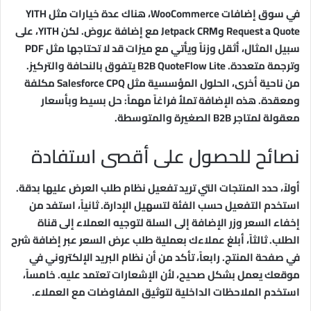
في سوق إضافات WooCommerce، هناك عدة خيارات مثل YITH
Request a Quote وJetpack CRM مع إضافة عروض. لكن YITH، على
سبيل المثال، أثقل وزناً ويأتي مع ميزات قد لا تحتاجها مثل PDF
وترجمة متعددة. B2B QuoteFlow Lite يتفوق بالنحافة والتركيز.
من ناحية أخرى، الحلول المؤسسية مثل Salesforce CPQ مكلفة
ومعقدة. هذه الإضافة تملأ فراغاً مهماً: حل بسيط وبأسعار
معقولة لمتاجر B2B الصغيرة والمتوسطة.
نصائح للحصول على أقصى استفادة
أولاً، حدد المنتجات التي تريد تفعيل نظام طلب العرض عليها بدقة.
استخدم التفعيل حسب الفئة لتسهيل الإدارة. ثانياً، استفد من
إخفاء السعر وزر الإضافة إلى السلة لتوجيه العملاء إلى قناة
الطلب. ثالثاً، أبلغ عملاءك بعملية طلب عرض السعر عبر إضافة شرح
في صفحة المنتج. رابعاً، تأكد من أن نظام البريد الإلكتروني في
موقعك يعمل بشكل صحيح، لأن الإشعارات تعتمد عليه. خامساً،
استخدم الملاحظات الداخلية لتوثيق المفاوضات مع العملاء.