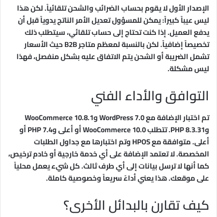
الإصدار الأول لا يقوم بحساب الضرائب والشحن تلقائياً. لكن هذا
ليس عيباً كبيراً: يمكن للمسؤول تعديل الأمر الناتج يدوياً قبل أن
يدفع العميل. إذا كنت تحتاج إلى حساب تلقائي، سيتطلب ذلك
تخصيصاً إضافياً. لكن بالنسبة لمعظم متاجر B2B حيث الأسعار
تشمل الضريبة أو الشحن يتم الاتفاق عليه بشكل منفصل، فهذا
ليس مشكلة.
التوافق والأداء الفني
تم اختبار الإضافة مع WordPress 7.0 وWooCommerce 10.8.1
وPHP 8.3.31. تتطلب WooCommerce 10.0 أو أعلى وPHP 7.4 أو
أعلى. متوافقة مع HPOS وتم اختبارها مع جداول الطلبات
المخصصة. لا تعتمد الإضافة على أي خدمة خارجية أو خادم ترخيص،
كما أنها لا ترسل بيانات إلى أي طرف ثالث. كل شيء يعمل محلياً
على موقعك. هذا يعني أداءً سريعاً وخصوصية كاملة.
كيف تقارن بالبدائل الأخرى؟