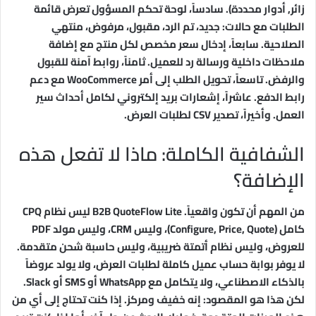
زائر, أدوار محددة). سادساً، لوحة تحكم المسؤول تعرض قائمة
الطلبات مع حالات: جديد، تم الرد، مقبول، مرفوض، منتهي
الصلاحية. سابعاً، إدخال سعر مخصص لكل منتج مع إضافة
ملاحظات داخلية ورسالة رد للعميل. ثامناً، روابط آمنة للقبول
والرفض. تاسعاً، تحويل الطلب إلى أمر WooCommerce مع دعم
رابط الدفع. عاشراً، إشعارات بريد إلكتروني لكامل أحداث سير
العمل. وأخيراً، تصدير CSV لطلبات العرض.
الشفافية الكاملة: ماذا لا تفعل هذه
الإضافة؟
من المهم أن تكون واقعياً. B2B QuoteFlow Lite ليس نظام CPQ
كامل (Configure, Price, Quote)، وليس CRM، وليس مولد PDF
للعروض، وليس نظام أتمتة ضريبية، وليس حاسبة شحن متقدمة.
لا يوفر بوابة حساب عميل كاملة لطلبات العرض، ولا يولد عروضاً
بالذكاء الاصطناعي، ولا يتكامل مع WhatsApp أو SMS أو Slack.
لكن هذا هو المقصود: إنه خفيف ومركز. إذا كنت تحتاج إلى أي من