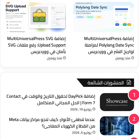
إضافة MultiUniversalPress
إضافة MultiUniversalPress SVG
Polylang Date Sync لمزامنة
Upload Support: رفع ملفات SVG
تواريخ النشر في ووردبريس
بأمان في ووردبريس
منذ يومين
منذ يومين
المنشورات الشائعة
إضافة DayPick لحقول التاريخ والوقت في Contact
Form 7 | الحل المجاني المتكامل
يونيو 19, 2026
عندما تنطفئ الأنوار: كيف تنجو مراكز بيانات Meta
من انقطاع الكهرباء المفاجئ؟
يوليو 6, 2026