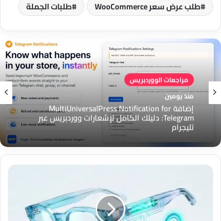
طلب عرض سعر WooCommerce
طلبات الجملة
مراجعات الووردبريس
مراجعات الووردبريس
منذ يومين
منذ يومين
إضافة MultiUniversalPress Floating Support
إضافة MultiUniversalPress Notification for
لووردبريس: زر دعم عائم لتواصل أسرع مع العملاء
Telegram: دليلك الكامل لإشعارات ووردبريس عبر
تليجرام
كيف
تصنع
ميتا
بطاريات
فولاذية
فائقة