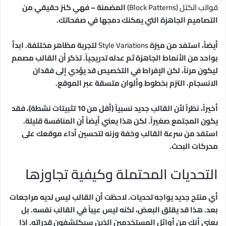
قوالب الكتل (Block Patterns)
المضمنة – فهي كنز حقيقي من
التصاميم الجاهزة التي يمكنك دمجها في صفحاتك.
أيضاً، استفد من ميزة
Style Variations
لتجربة مظاهر مختلفة. ابدأ
بواحد من الأنماط الجاهزة ثم عدله تدريجياً. تذكر أن القالب مصمم
ليكون مرناً، لكن الإفراط في التخصيص قد يؤدي إلى فقدان
الانسجام. التزم بخطوط وألوان متسقة عبر الموقع.
أخيراً، نظراً لأن القالب جديد نسبياً (أقل من 10 تثبيتات نشطة)، فقد
يكون المجتمع صغيراً. لكن هذا يعني أيضاً أن المنافسة قليلة.
استفد من سرعة القالب وخفة وزنه لتحسين أداء موقعك على
محركات البحث.
التحديات المحتملة وكيفية تجاوزها
أي منتج جديد يواجه تحديات. لاحظت أن القالب ليس لديه مراجعات
بعد. هذا قد يقلق البعض، لكنه ليس عيباً في القالب نفسه. بل
يعني أنك من أوائل المستخدمين الذين سيكتشفون قدراته. إذا