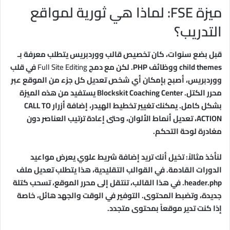
ميزة FSE: لماذا هي ثورية لمواقع
التدريب؟
قبل بضع سنوات، كان تخصيص قالب ووردبريس يتطلب معرفة بـ
child themes ووظائف PHP. لكن مع دمج
Full Site Editing
في قلب
ووردبريس، أصبح بإمكان أي شخص تعديل كل جزء من الموقع عبر
محرر الكتل. Blockskit Coaching Center يستفيد من هذه الميزة
بشكل كامل. يمكنك تغيير تخطيط الهيدر، إضافة أزرار CALL TO
ACTION، تعديل أنماط الألوان، وحتى إعادة ترتيب العناصر دون
مغادرة لوحة التحكم.
لنأخذ مثالاً: تخيل أنك تريد إضافة شريط علوي يعرض مواعيد
الدورات القادمة. في القوالب التقليدية، هذا يتطلب تعديل ملف
header.php. في هذا القالب، تنتقل إلى محرر الموقع، تسحب كتلة
جديدة، وتضبط المحتوى. التوفير في الوقت والجهد هائل، خاصة
إذا كنت تدير موقعاً بمحتوى متجدد.