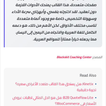
صفحات متعددة، هذا القالب يمنحك الأدوات اللازمة
دون تعقيد. لقد اختبرته بنفسي، وأبهرتني سرعة الأداء
وسهولة التخصيص، خاصة مع وجود أنماط متعددة
تناسب مختلف الأذواق. لكن الأهم من ذلك، هو دعمه
الكامل للغة العربية والاتجاه من اليمين إلى اليسار،
مما يجعله خياراً ممتازاً للمواقع العربية.
المصدر:
Blockskit Coaching Center
Read Also
▪
Kinetix: هل يستحق هذا القالب متعدد الأغراض سعره؟
تجربة حقيقية
▪
B2B QuoteFlow Lite: هل هو الحل المثالي لطلبات عروض
الأسعار في WooCommerce؟