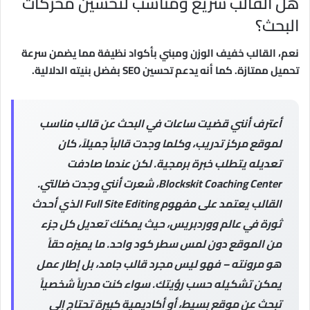
هل القالب سريع ومناسب لتحسين محركات
البحث؟
نعم، القالب خفيف الوزن ومبني بأكواد نظيفة مما يضمن سرعة
تحميل ممتازة. كما أنه يدعم تحسين SEO بفضل بنيته الدلالية.
أعترف أنني قضيت ساعات في البحث عن قالب مناسب
لموقع مركز تدريب، وكلما وجدت قالباً جميلاً، كان
تعديله يتطلب خبرة برمجية. لكن عندما صادفت
Blockskit Coaching Center، شعرت أنني وجدت ضالتي.
القالب يعتمد على مفهوم Full Site Editing الذي أحدث
ثورة في عالم ووردبريس، حيث يمكنك تعديل كل جزء
من الموقع دون لمس سطر كود واحد. ما يميزه حقاً
هو مرونته – فهو ليس مجرد قالب جامد، بل إطار عمل
يمكن تشكيله حسب رؤيتك. سواء كنت مدرباً شخصياً
تبحث عن موقع بسيط، أو أكاديمية كبيرة تحتاج إلى