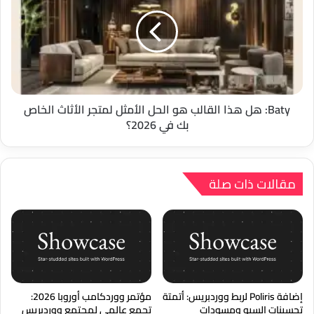
هذا
القالب
هو
الحل
الأمثل
لمتجر
الأثاث
الخاص
Baty: هل هذا القالب هو الحل الأمثل لمتجر الأثاث الخاص
بك
بك في 2026؟
في
2026؟
مقالات ذات صلة
إضافة Poliris لربط ووردبريس: أتمتة
مؤتمر ووردكامب أوروبا 2026:
تحسينات السيو ومسودات
تجمع عالمي لمجتمع ووردبريس