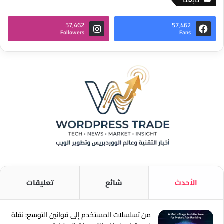
57٬462
57٬462
Followers
Fans
الأحدث
شائع
تعليقات
من تسلسلات المستخدم إلى قوانين التوسع: نقلة