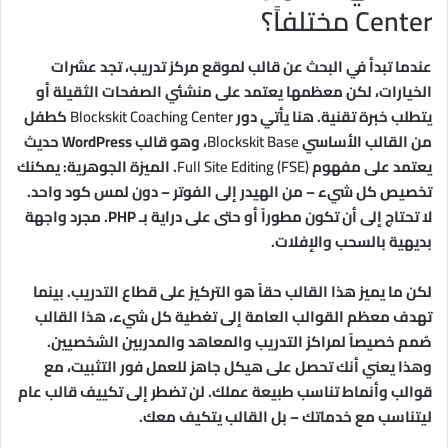
Center مختلفاً؟
عندما تبدأ في البحث عن قالب لموقع مركز تدريب، تجد عشرات
الخيارات، لكن معظمها يعتمد على منشئي الصفحات الثقيلة أو
يتطلب خبرة تقنية. هنا يأتي دور
Blockskit Coaching Center
كطفل
من القالب الأساسي
Blockskit Base
، وهو قالب WordPress حديث
يعتمد على مفهوم
Full Site Editing (FSE)
. الميزة الجوهرية: يمكنك
تخصيص كل شيء – من الهيدر إلى الفوتر – دون لمس كود واحد.
لا تحتاج إلى أن تكون مطوراً أو حتى على دراية بـ PHP. مجرد واجهة
بديهية بالسحب والإفلات.
لكن ما يميز هذا القالب حقاً هو التركيز على قطاع التدريب. بينما
تهدف معظم القوالب العامة إلى تغطية كل شيء، هذا القالب
صُمم خصيصاً لمراكز التدريب والمعاهد والمدربين الشخصيين.
وهذا يعني أنك تحصل على هيكل جاهز للعمل فور التثبيت، مع
قوالب وأنماط تناسب طبيعة عملك. لن تضطر إلى تكييف قالب عام
ليتناسب مع خدماتك – بل القالب يتكيف معك.