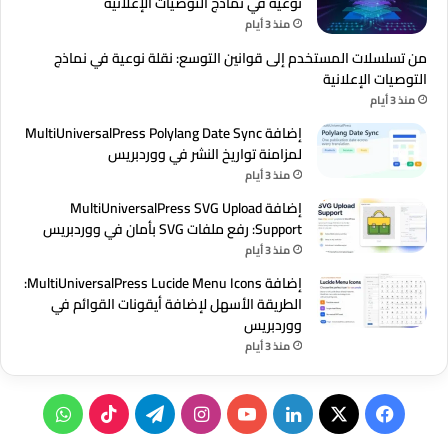
نوعية في نماذج التوصيات الإعلانية
منذ 3 أيام
من تسلسلات المستخدم إلى قوانين التوسع: نقلة نوعية في نماذج
التوصيات الإعلانية
منذ 3 أيام
إضافة MultiUniversalPress Polylang Date Sync
لمزامنة تواريخ النشر في ووردبريس
منذ 3 أيام
إضافة MultiUniversalPress SVG Upload
Support: رفع ملفات SVG بأمان في ووردبريس
منذ 3 أيام
إضافة MultiUniversalPress Lucide Menu Icons:
الطريقة الأسهل لإضافة أيقونات القوائم في
ووردبريس
منذ 3 أيام
‫X
فيسبوك
لينكدإن
‫YouTube
انستقرام
تيلقرام
‫TikTok
واتساب