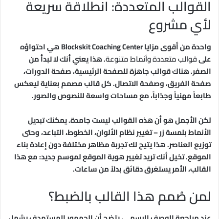
القوالب المتعددة: انطلاقة سريعة
لأي مشروع
واحدة من أقوى مزايا Blockskit Coaching Center هي احتواؤه
على
قوالب متعددة وأنماط متنوعة
. هذا يعني أنك لا تبدأ من
الصفر. هناك قوالب جاهزة للصفحة الرئيسية، صفحة الدورات،
صفحة الفريق، وصفحة الاتصال. كل قالب مصمم بعناية ليعكس
طابعاً مهنياً وجذاباً، مع مساحات واسعة للنصوص والصور.
لكن الأجمل هو أن هذه القوالب ليست جامدة. يمكنك تبديل
الأنماط بلمسة زر – تغيير نظام الألوان، الخطوط، التباعد، وحتى
توزيع العناصر. هذا يتيح لك تجربة مظاهر مختلفة دون إعادة بناء
الموقع. تخيل أنك تريد تغيير هوية الموقع لموسم جديد: مع هذا
القالب، الأمر يستغرق دقائق بدلاً من ساعات.
لمن صُمم هذا القالب بالضبط؟
عند مراجعة الوصف الرسمي، يتضح أن الجمهور المستهدف يشمل