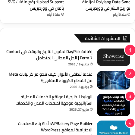
Polylang Date Sync لمزامنة
Upload Support: رفع ملفات SVG
تواريخ النشر في ووردبريس
بأمان في ووردبريس
منذ 3 أيام
منذ 3 أيام
المنشورات الشائعة
إضافة DayPick لحقول التاريخ والوقت في Contact
Form 7 | الحل المجاني المتكامل
يونيو 19, 2026
عندما تنطفئ الأنوار: كيف تنجو مراكز بيانات Meta
من انقطاع الكهرباء المفاجئ؟
يوليو 6, 2026
الروابط الخارجية لمواقع الخدمات المحلية:
استراتيجية موجهة لصفحات المدن والخدمات
مايو 27, 2026
WPBakery Page Builder: أداة بناء الصفحات
الاحترافية لمواقع WordPress