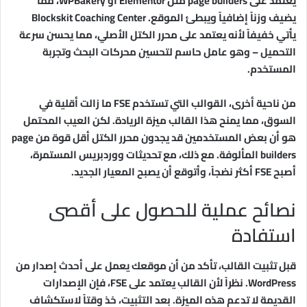
يعتمد على page builders مثل Elementor أو WPBakery، مما
يضيف وزناً إضافياً ويبطئ الموقع. Blockskit Coaching Center
يأتي خفيفاً لأنه يعتمد على محرر الكتل الأصلي، مما يحسن سرعة
التحميل – وهو عامل حاسم لتحسين محركات البحث وتجربة
المستخدم.
من ناحية أخرى، القوالب التي تستخدم FSE ما زالت أقلية في
السوق، مما يمنح هذا القالب ميزة الريادة. لكن العيب المحتمل
هو أن بعض المستخدمين قد يجدون محرر الكتل أقل قوة من page
builders المألوفة. مع ذلك، مع تحديثات ووردبريس المستمرة،
أصبح FSE أكثر نضجاً، وأتوقع أن يصبح المعيار الجديد.
نصائح عملية للحصول على أقصى
استفادة
قبل تثبيت القالب، تأكد من أن موقعك يعمل على أحدث إصدار من
WordPress. نظراً لأن القالب يعتمد على FSE، فإن الإصدارات
القديمة لا تدعم هذه الميزة. بعد التثبيت، خذ وقتاً لاستكشاف