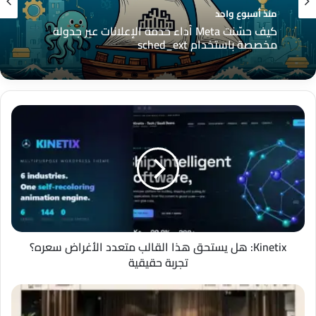
التقنية وتطوير الويب
منذ أسبوع واحد
منذ أسبوع واحد
التمثيل الهرمي للاهتمامات: طبقة تمثيل ذكية
لتحسين إعلانات Meta في القمع العميق
كيف حسّنت Meta أداء خدمة الإعلانات عبر جدولة
Kinetix:
مخصصة باستخدام sched_ext
هل
يستحق
هذا
القالب
متعدد
الأغراض
سعره؟
تجربة
حقيقية
Kinetix: هل يستحق هذا القالب متعدد الأغراض سعره؟
تجربة حقيقية
Baty:
هل