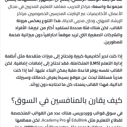
مجموعة واسعة:
مراكز التدريب، معاهد التعليم، المدربين في مجال
الأعمال، الأكاديميات عبر الإنترنت، المدرسين الخصوصيين، مراكز
الإرشاد المهني، وحتى مدربي الحياة
. هذا التنوع يعكس مرونة
القالب. لكن هناك فئة محددة تستفيد أكثر من غيرها: الأفراد
والشركات الصغيرة التي تريد موقعاً احترافياً دون ميزانية ضخمة
للمطورين.
إذا كنت تدير أكاديمية كبيرة وتحتاج إلى ميزات متقدمة مثل أنظمة
إدارة التعلم (LMS) المتكاملة، فقد تحتاج إلى إضافات إضافية. لكن
القالب نفسه يوفر قاعدة صلبة يمكن البناء عليها. أما إذا كنت
مدرباً مستقلاً تبحث عن موقع بسيط يعرض خدماتك وسيرتك
الذاتية، فهذا القالب يمنحك كل ما تحتاجه دون زوائد.
كيف يقارن بالمنافسين في السوق؟
في سوق قوالب ووردبريس، هناك عدد من القوالب المتخصصة
لقطاع التعليم مثل
EduBlink
أو
Academy Pro
. لكن معظمها