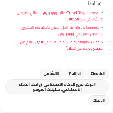
اقرأ أيضاً
▪
Travel Blog Journeys: قالب ووردبريس المثالي للمدونين
والكتّاب في كل المجالات
▪
GymGrow Connect: الحل الأمثل لأتمتة نشر المحتوى
وتحسين السيو في ووردبريس
▪
Skriptx AIBot: روبوت الدردشة الذكي الذي يتعلم من
موقع ووردبريس تلقائياً
Cleotic
Traffic
الشامل
حركة مرور الذكاء الاصطناعي, زواحف الذكاء
الاصطناعي, تحليلات الموقع
دليلك