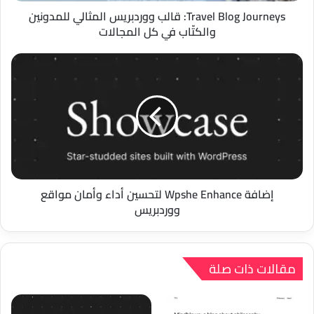
كل
Travel Blog Journeys: قالب ووردبريس المثالي للمدونين
المجالات
والكتّاب في كل المجالات
إضافة
Wpshe
Enhance
لتحسين
أداء
وأمان
مواقع
ووردبريس
إضافة Wpshe Enhance لتحسين أداء وأمان مواقع
ووردبريس
مقالات ذات صلة