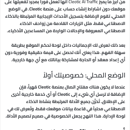
من أبرز ما يميز
Cleotic AI Traffic
أنها تعمل فوراً بمجرد تفعيلها على
موقعك دون اشتراط إنشاء حساب على منصة Cleotic. في الوضع
المحلي، تقوم الإضافة بتسجيل الأحداث الإيجابية المرتبطة بالذكاء
الاصطناعي فقط، مثل الزيارات القادمة من زواحف الذكاء
الاصطناعي المعروفة والإحالات الواردة من المساعدين الأذكياء.
بعد ذلك تعرض لك الإجماليات داخل لوحة تحكم الموقع بطريقة
سهلة الفهم. هذا يعني أنك تحصل على قيمة حقيقية وفورية دون
أي إعداد معقد أو الحاجة لمشاركة بياناتك مع أي جهة خارجية.
الوضع المحلي: خصوصيتك أولاً
عندما لا يكون هناك مفتاح اتصال بمنصة Cleotic مُهيأ، فإن
الإضافة لا ترسل أي شيء إلى Cleotic أو أي خدمة خارجية أخرى
على الإطلاق. تُخزَّن جميع الأدلة المرتبطة بنشاط الذكاء
الاصطناعي محلياً في قاعدة بيانات موقعك فقط، وتُعرض لك في
لوحة الإدارة. هذا النهج يجعل الخصوصية في صميم تصميم الأداة.