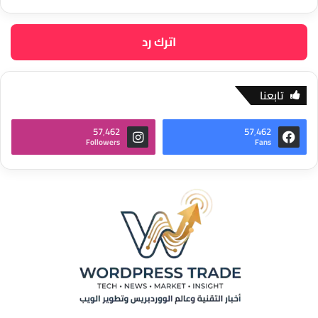
اترك رد
تابعنا
57٬462
57٬462
Followers
Fans