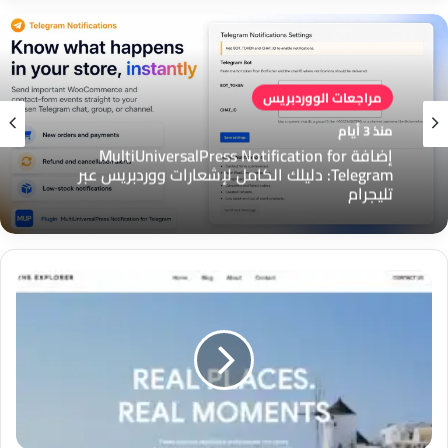
مراجعات الووردبريس
منذ 3 أيام
إضافة MultiUniversalPress Notification for
Telegram: دليلك الكامل لإشعارات ووردبريس عبر
تليجرام
Travel
Blog
Journeys:
قالب
ووردبريس
المثالي
للمدونين
والكتّاب
في