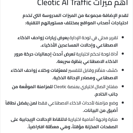
أهم ميزات Cleotic AI Traffic
تقدم الإضافة مجموعة من الميزات المدروسة التي تخدم
احتياجات أصحاب المواقع بمختلف مستوياتهم التقنية:
تقرير محلي في لوحة الإدارة
يعرض زيارات زواحف الذكاء
الاصطناعي وإحالات المساعدين الأذكياء.
أداة لوحة تحكم اختيارية
تعرض أحدث إجماليات حركة مرور
الذكاء الاصطناعي بنظرة سريعة.
كشف منظّم وقابل للتفسير
لمعرّفات وكلاء زواحف الذكاء
الاصطناعي ومصادر الإحالة الذكية.
مفتاح اتصال اختياري بمنصة Cleotic
للمزامنة الموقّعة من
جانب الخادم.
وضع مزامنة لأحداث الذكاء الاصطناعي فقط
لمن يفضل نطاقاً
أضيق من البيانات.
منارة واجهة أمامية اختيارية
لالتقاط الإحالات الإيجابية على
الصفحات المخزنة مؤقتاً، وهي معطّلة افتراضياً.