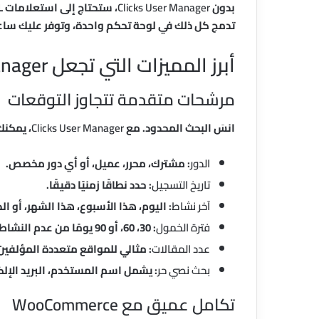
بدون
Clicks User Manager
تدمج كل ذلك في لوحة تحكم واحدة، وتوفر عليك ساع
أبرز المميزات التي تجعل Clicks User Manager استثنائيًا
مرشحات متقدمة تتجاوز التوقعات
انسَ البحث المحدود. مع
Clicks User Manager
، يمكنك
الدور
: مشترك، محرر، عميل، أو أي دور مخصص.
تاريخ التسجيل
: حدد نطاقًا زمنيًا دقيقًا.
آخر نشاط
: اليوم، هذا الأسبوع، هذا الشهر، أو ال
فترة الخمول
: 30، 60، أو 90 يومًا من عدم النشاط.
عدد المقالات
: مثالي للمواقع متعددة المؤلفين
بحث نصي حر
: يشمل اسم المستخدم، البريد الإلك
تكامل عميق مع WooCommerce