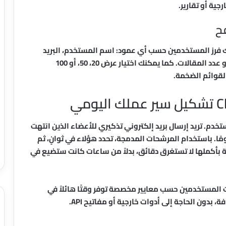
جية أو تقارير.
ح
ك فرز المستخدمين حسب أي عمود: اسم المستخدم، البريد
الإلكتروني، الدور، تاريخ التسجيل، آخر تسجيل دخول، أو عدد المقالات. كما يمكنك اختيار عرض 20، 50، أو 100
لقوائم الضخمة.
مثالًا واقعيًا: أنت تدير موقع عضوية به 5000 مستخدم. تريد إرسال بريد إلكتروني تذكيري للأعضاء الذين انتهت
ية اشتراكاتهم ولم يسجلوا الدخول في آخر 60 يومًا. باستخدام المرشحات المدمجة، تحدد هؤلاء في ثوانٍ، ثم
ة بأكملها لا تستغرق دقائق، بدلاً من ساعات كانت ستضيع في
ت المستخدمين حسب معايير مخصصة توفر وقتًا هائلاً في
 بدون الحاجة إلى أدوات خارجية أو مفاتيح API.