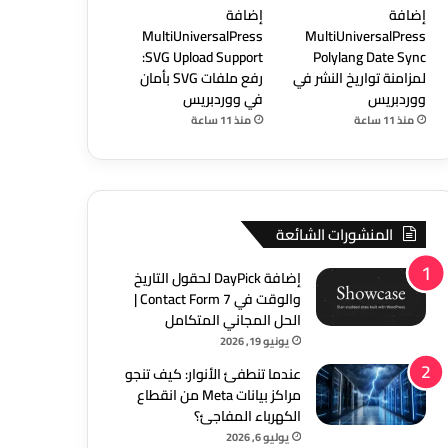
إضافة
إضافة
MultiUniversalPress
MultiUniversalPress
SVG Upload Support:
Polylang Date Sync
لمزامنة تواريخ النشر في
رفع ملفات SVG بأمان
ووردبريس
في ووردبريس
منذ 11 ساعة
منذ 11 ساعة
المنشورات الشائعة
إضافة DayPick لحقول التاريخ
والوقت في Contact Form 7 |
الحل المجاني المتكامل
يونيو 19, 2026
عندما تنطفئ الأنوار: كيف تنجو
مراكز بيانات Meta من انقطاع
الكهرباء المفاجئ؟
يوليو 6, 2026