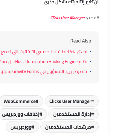
أن تغير إنتاجيتك بشكل جذري.
المصدر:
Clicks User Manager
Read Also
▪
RelayCard: بطاقات المحتوى التلقائية التي تجمع بين جاذبية الإعلانات وقوة الروابط الداخلية
▪
نظام Host Domination Booking Engine: حل متكامل لإدارة الحجوزات ومزامنة التقويم للمضيفين
▪
تخصيص بريد المسؤول في Gravity Forms بسهولة: حل احترافي لإدارة الإشعارات
WooCommerce
Clicks User Manager
إدارة المستخدمين
إضافات ووردبريس
مرشحات المستخدمين
ووردبريس