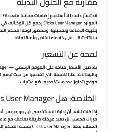
مقارنة مع الحلول البديلة
قد تسأل: لماذا لا أستخدم إضافات مجانية متعددة؟
الموارد.
Clicks User Manager
يجمع كل الوظائف في حز
بتثبيت الإضافة وتفعيلها، وستظهر لوحة التحكم المو
بياناتك تبقى على خادمك الخاص وآمنة تمامًا.
لمحة عن التسعير
تفاصيل الأسعار متاحة على الموقع الرسمي —
ager
والوكالات. نظرًا للقيمة التي تقدمها من حيث توفير ال
موقع يتجاوز عدد مستخدميه بضع عشرات.
الخلاصة: هل Clicks User Manager هو الخيار الأمثل لموقعك؟
إذا كنت تشعر أن إدارة المستخدمين في ووردبريس أصب
ميزات فحسب، بل تعيد هيكلة طريقة تفاعلك مع قاعد
العملاء بدقة،
Clicks User Manager
يمنحك التحكم الك