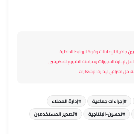
قالب Consultiq لووردبريس: الحل
المتكامل لمواقع الشركات الاستشارية
والخدمات المهنية
إضافة MrShahbazDev ZIP Export for
Themes and Extensions: دليلك الكامل
لتصدير قوالب ووردبريس وإضافاته
بضغطة زر
إضافة Social Media Auto Poster: أتمتة
النشر على مواقع التواصل الاجتماعي عبر
Postiz
إجراءات جماعية
إدارة العملاء
StyloText Generator: أداة توليد النصوص
تحسين-الإنتاجية
تصدير المستخدمين
المنسقة لموقعك بضغطة واحدة