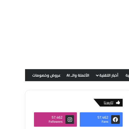
ية
أخبار التقنية
الأتمتة والــ AI
عروض وخصومات
تابعنا
57٬462
57٬462
Followers
Fans