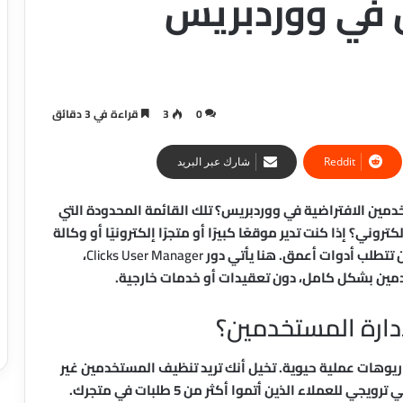
 في ووردبريس
0
3
قراءة في 3 دقائق
شارك عبر البريد
مين الافتراضية في ووردبريس؟ تلك القائمة المحدودة التي
وني؟ إذا كنت تدير موقعًا كبيرًا أو متجرًا إلكترونيًا أو وكالة
ن تتطلب أدوات أعمق. هنا يأتي دور
Clicks User Manager
،
دمين بشكل كامل، دون تعقيدات أو خدمات خارجية.
إدارة المستخدمين؟
يوهات عملية حيوية. تخيل أنك تريد تنظيف المستخدمين غير
النشطين منذ 90 يومًا، أو ترغب في إرسال بريد إلكتروني ترويجي للعملاء الذين أتموا أكثر من 5 طلبات في متجرك.