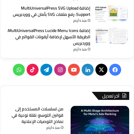
إضافة MultiUniversalPress SVG Upload
Support: رفع ملفات SVG بأمان في ووردبريس
منذ 4 أيام
إضافة MultiUniversalPress Lucide Menu Icons:
الطريقة الأسهل لإضافة أيقونات القوائم في
ووردبريس
منذ 4 أيام
‫X
فيسبوك
لينكدإن
‫YouTube
انستقرام
تيلقرام
‫TikTok
واتساب
آخر تعديل
من تسلسلات المستخدم إلى
قوانين التوسع: نقلة نوعية في
نماذج التوصيات الإعلانية
منذ 4 أيام