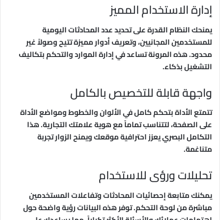
إدارة الاستخدام المميز
يمنحك النظام القدرة على تحديد عدد المحادثات اليومية
للمستخدمين المجانيين، وتعريف أدوار مميزة تتيح وصولاً غير
محدود. هذه المرونة تساعد في إدارة الموارد والتحكم بتكاليف
التشغيل بذكاء.
واجهة قابلة للتخصيص بالكامل
تتمتع الأداة بتحكم كامل في الألوان والخطوط ومواضع الأداة
على الصفحة، لتتناسب تماماً مع هوية علامتك التجارية. هذا
التكامل البصري يعزز احترافية موقعك ويمنح الزوار تجربة
متناغمة.
تحليلات ورؤى للاستخدام
يمكنك متابعة إحصائيات المحادثات وتفاعلات المستخدمين
مباشرة من لوحة التحكم. توفر هذه البيانات رؤية واضحة حول
اهتمامات عملائك والأسئلة الأكثر تكراراً، مما يساعدك على