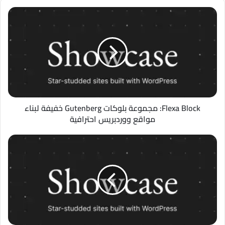
Flexa
Block:
مجموعة
بلوكات
Gutenberg
خفيفة
لبناء
مواقع
ووردبريس
احترافية
Flexa Block: مجموعة بلوكات Gutenberg خفيفة لبناء
مواقع ووردبريس احترافية
Jamie's
Front:
أداة
التحرير
المباشر
من
الواجهة
الأمامية
لفرق