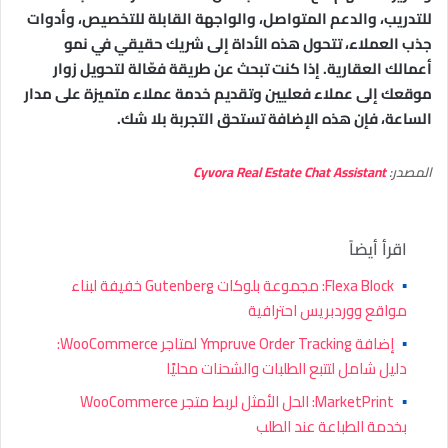
للتدريب، والدعم المتواصل، والواجهة القابلة للتخصيص، وأدوات
جذب العملاء، تتحول هذه الأداة إلى شريك حقيقي في نمو
أعمالك العقارية. إذا كنت تبحث عن طريقة فعّالة لتحويل زوار
موقعك إلى عملاء فعليين وتقديم خدمة عملاء متميزة على مدار
الساعة، فإن هذه الإضافة تستحق التجربة بلا شك.
المصدر:
Cyvora Real Estate Chat Assistant
اقرأ أيضاً
▪
Flexa Block: مجموعة بلوكات Gutenberg خفيفة لبناء
مواقع ووردبريس احترافية
▪
إضافة Ympruve Order Tracking لمتاجر WooCommerce:
دليل شامل لتتبع الطلبات والشحنات محليًا
▪
MarketPrint: الحل الأمثل لربط متجر WooCommerce
بخدمة الطباعة عند الطلب