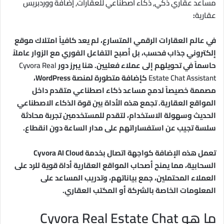
مساعد عقاري ذكي, ذكاء اصطناعي للعقارات, إضافة ووردبريس
عقارية
:
في عالم العقارات الرقمي المتسارع، لم يعد كافياً امتلاك موقع
إلكتروني جذاب فحسب، بل أصبح التفاعل الفوري مع الزوار عاملاً
حاسماً في تحويلهم إلى عملاء فعليين. هنا يبرز دور
Cyvora Real
Estate Chat Assistant
كإضافة متطورة لمنصة WordPress،
مصممة خصيصاً لدمج مساعد ذكاء اصطناعي متقدم داخل
المواقع العقارية. تجمع هذه الأداة بين قوة الذكاء الاصطناعي
الحديث وسهولة الاستخدام، لتقدم للمستخدمين تجربة محادثة
سلسة تجيب عن استفساراتهم على مدار الساعة دون انقطاع.
تعمل هذه الإضافة كواجهة اتصال بخدمة Cyvora AI Cloud
السحابية، مما يمنح أصحاب المواقع العقارية أداة قوية للرد على
العملاء المحتملين، جمع بياناتهم، وتدريب المساعد على
المعلومات الخاصة بالشركة أو المكتب العقاري.
ما هو Cyvora Real Estate Chat