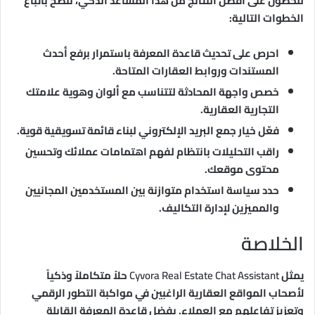
للحصول على أفضل النتائج من هذا المساعد الذكي، ننصح باتباع
الخطوات التالية:
احرص على تحديث قاعدة المعرفة باستمرار برفع أحدث
المستندات وروابط العقارات المتاحة.
خصص واجهة المحادثة لتتناسب مع ألوان وهوية علامتك
التجارية العقارية.
فعّل خيار جمع البريد الإلكتروني لبناء قائمة تسويقية قوية.
راقب التحليلات بانتظام لفهم اهتمامات عملائك وتحسين
محتوى موقعك.
حدد سياسة استخدام متوازنة بين المستخدمين المجانيين
والمميزين لإدارة التكاليف.
الخلاصة
يمثل
Cyvora Real Estate Chat Assistant
حلاً متكاملاً وذكياً
لأصحاب المواقع العقارية الراغبين في مواكبة التطور الرقمي
وتعزيز تفاعلهم مع العملاء. بفضل قاعدة المعرفة القابلة