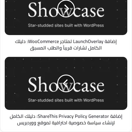
WooCommerce:
دليلك
الكامل
لشارات
قريباً
والطلب
المسبق
إضافة LaunchOverlay لمتاجر WooCommerce: دليلك
الكامل لشارات قريباً والطلب المسبق
إضافة
ShareThis
Privacy
Policy
Generator:
دليلك
الكامل
لإنشاء
سياسة
خصوصية
إضافة ShareThis Privacy Policy Generator: دليلك الكامل
احترافية
لإنشاء سياسة خصوصية احترافية لموقع ووردبريس
لموقع