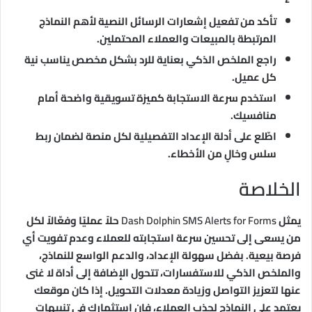
تأكد من تفعيل إشعارات الرسائل النصية لأهم النماذج
المرتبطة بالمبيعات والعملاء المحتملين.
راجع الملخص الذكي بعناية للرد بشكل مخصص يناسب نية
كل عميل.
استخدم سرعة الاستجابة كميزة تسويقية واضحة أمام
منافسيك.
اطّلع على أدلة الإعداد التفصيلية لكل منصة لضمان ربط
سلس وخالٍ من الأخطاء.
الخلاصة
يمثل
Dash Dolphin SMS Alerts for Forms
حلاً عمليًا وفعّالاً لكل
من يسعى إلى تحسين سرعة استجابته للعملاء وعدم تفويت أي
فرصة بيعية. بفضل سهولة الإعداد، والدعم الواسع للنماذج،
والملخص الذكي للاستفسارات، تتحول الإضافة إلى أداة لا غنى
عنها لتعزيز التواصل وزيادة معدلات التحويل. إذا كان موقعك
يعتمد على النماذج لجذب العملاء، فإن استثمارك في تنبيهات