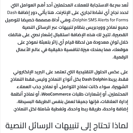
تُعد سرعة الاستجابة للعملاء المحتملين أحد أهم العوامل التي
تحدد نجاح أي نشاط تجاري على الإنترنت. هنا يأتي دور إضافة
Dash
Dolphin SMS Alerts for Forms
، وهي أداة مصممة خصيصًا لتوصيل
جميع نماذج ووردبريس بنظام تنبيهات عبر الرسائل النصية
القصيرة. تتيح لك هذه الإضافة استقبال إشعار نصي على هاتفك
خلال ثوانٍ معدودة من لحظة قيام أي زائر بتعبئة نموذج على
موقعك، مما يمنحك ميزة تنافسية حقيقية في عالم الأعمال
الرقمية.
على عكس الحلول التقليدية التي تعتمد على البريد الإلكتروني
فقط، يربط Dash Dolphin بكل أنواع النماذج وليس فقط النماذج
الشهيرة. سواء كانت نماذج التواصل، أو نماذج جذب العملاء
المحتملين، أو إشعارات طلبات WooCommerce، أو نماذج أنظمة
إدارة العلاقات، فإنها جميعًا تعمل بنفس الطريقة البسيطة.
إضافة واحدة، طريقة ربط واحدة، وتغطية شاملة لكل النماذج.
لماذا تحتاج إلى تنبيهات الرسائل النصية