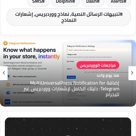
SMS
Dolphin
Dash
Alerts
تنبيهات الرسائل النصية, نماذج ووردبريس, إشعارات
النماذج
مراجعات الووردبريس
منذ يوم واحد
مراجعات الووردبريس
إضافة MultiUniversalPress Notification for
منذ يوم واحد
Telegram: دليلك الكامل لإشعارات ووردبريس عبر
تليجرام
إضافة
إضافة MultiUniversalPress Floating Support
LaunchOverlay
لووردبريس: زر دعم عائم لتواصل أسرع مع العملاء
لمتاجر