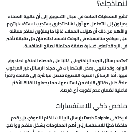
لنماذجك؟
تشير المعطيات العامة في مجال التسويق إلى أن غالبية العملاء
يميلون إلى التعامل مع أول نشاط تجاري يستجيب لاستفساراتهم.
والأهم من ذلك أن هؤلاء العملاء غالبًا ما يملؤون نماذج مماثلة
على مواقع منافسيك في الوقت نفسه. لذلك فإن كل دقيقة تأخير
في الرد قد تعني خسارة صفقة محتملة لصالح المنافسة.
تعتمد رسائل البريد الإلكتروني غالبًا على فحصك المتكرر لصندوق
الوارد، وقد تنتهي بعض الإشعارات في مجلد الرسائل غير المرغوب
فيها. أما الرسائل النصية القصيرة فتصل مباشرة إلى هاتفك وتُقرأ
عادةً خلال دقائق قليلة من استلامها، مما يجعلها القناة الأكثر
فاعلية لضمان عدم تفويت أي فرصة.
ملخص ذكي للاستفسارات
لا يكتفي Dash Dolphin بإرسال البيانات الخام للنموذج، بل يقدم
ملخصًا ذكيًا للاستفسار يُبرز أهم المعلومات بشكل منظم وواضح.