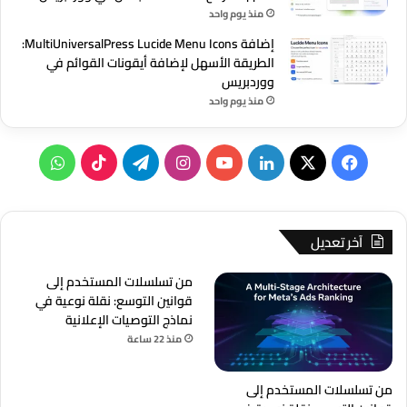
منذ يوم واحد
إضافة MultiUniversalPress Lucide Menu Icons:
الطريقة الأسهل لإضافة أيقونات القوائم في
ووردبريس
منذ يوم واحد
‫X
فيسبوك
لينكدإن
‫YouTube
انستقرام
تيلقرام
‫TikTok
واتساب
آخر تعديل
من تسلسلات المستخدم إلى
قوانين التوسع: نقلة نوعية في
نماذج التوصيات الإعلانية
منذ 22 ساعة
من تسلسلات المستخدم إلى