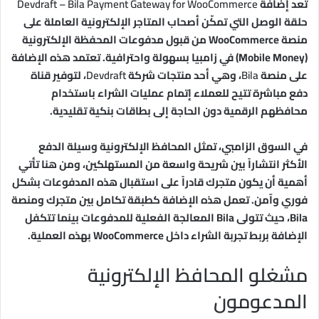
تُعد إضافة
Devdraft – Bila Payment Gateway for WooCommerce
حلقة الوصل التي تمكّن أصحاب المتاجر الإلكترونية العاملة على
منصة WooCommerce من قبول مدفوعات المحفظة الإلكترونية
(Mobile Money) في زامبيا بسهولة واحترافية. تعتمد هذه الإضافة
على منصة
Bila
، وهي أحد منتجات شركة
Devdraft
، لتوفير قناة
دفع مباشرة تتيح للعملاء إتمام عمليات الشراء باستخدام
محافظهم الرقمية دون الحاجة إلى بطاقات بنكية تقليدية.
في السوق الزامبي، تمثل المحافظ الإلكترونية وسيلة الدفع
الأكثر انتشاراً بين شريحة واسعة من المستهلكين، ومن هنا تأتي
أهمية أن يكون متجرك قادراً على استقبال هذه المدفوعات بشكل
فوري وآمن. تعمل هذه الإضافة كطبقة تكامل بين متجرك ومنصة
Bila، حيث تتولى Bila المعالجة الفعلية للمدفوعات بينما تتكفل
الإضافة بربط تجربة الشراء داخل WooCommerce بهذه العملية.
مشغلو المحافظ الإلكترونية
المدعومون