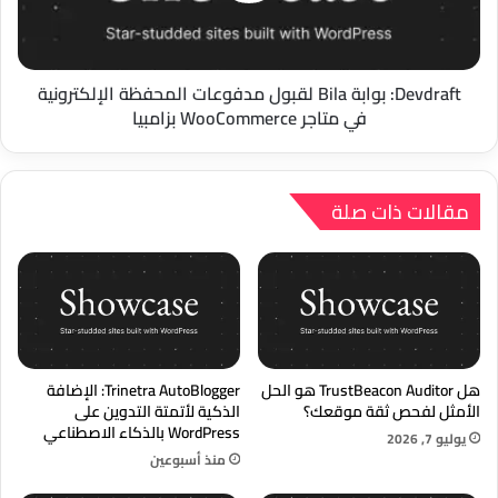
الإلكترونية
في
متاجر
WooCommerce
Devdraft: بوابة Bila لقبول مدفوعات المحفظة الإلكترونية
بزامبيا
في متاجر WooCommerce بزامبيا
مقالات ذات صلة
هل TrustBeacon Auditor هو الحل
Trinetra AutoBlogger: الإضافة
الأمثل لفحص ثقة موقعك؟
الذكية لأتمتة التدوين على
WordPress بالذكاء الاصطناعي
يوليو 7, 2026
منذ أسبوعين