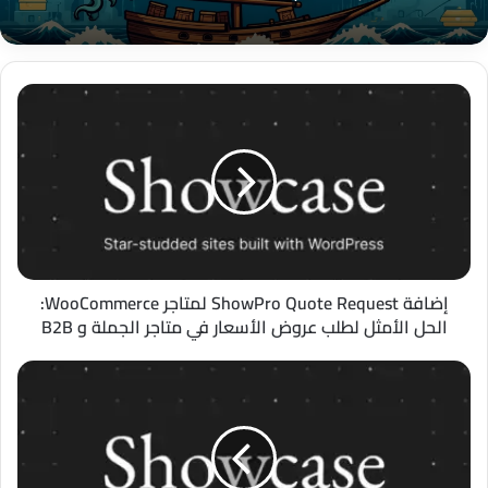
إضافة
ShowPro
Quote
Request
لمتاجر
WooCommerce:
الحل
الأمثل
لطلب
عروض
إضافة ShowPro Quote Request لمتاجر WooCommerce:
الأسعار
الحل الأمثل لطلب عروض الأسعار في متاجر الجملة و B2B
في
متاجر
Devdraft:
الجملة
بوابة
و
Bila
B2B
لقبول
مدفوعات
المحفظة