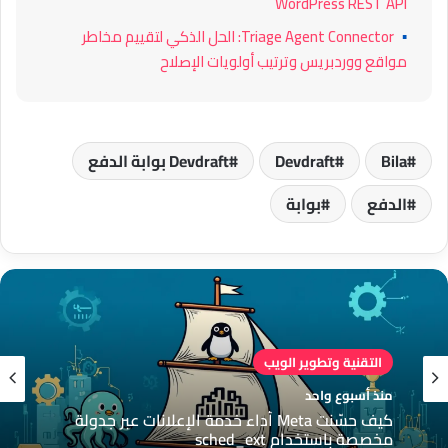
WordPress REST API
▪
Triage Agent Connector: الحل الذكي لتقييم مخاطر
مواقع ووردبريس وترتيب أولويات الإصلاح
Bila
Devdraft
Devdraft بوابة الدفع
الدفع
بوابة
التقنية وتطوير الويب
منذ أسبوع واحد
كيف حسّنت Meta أداء خدمة الإعلانات عبر جدولة
مخصصة باستخدام sched_ext