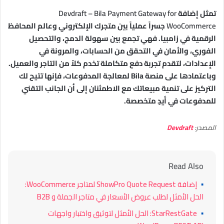
تمثل إضافة
Devdraft – Bila Payment Gateway for
WooCommerce
جسراً عملياً بين متجرك الإلكتروني وعالم المحافظ
الرقمية في زامبيا. فهي تجمع بين سهولة الدمج، والتحصيل
الفوري، والأمان في التحقق من الحسابات، والمرونة في
الإعدادات، لتقدم تجربة دفع متكاملة تخدم كلاً من التاجر والعميل.
وباعتمادها على منصة Bila لمعالجة المدفوعات، فإنها تتيح لك
التركيز على تنمية مبيعاتك مع الاطمئنان إلى أن الجانب التقني
للمدفوعات في أيدٍ متخصصة.
المصدر:
Devdraft
Read Also
▪
إضافة ShowPro Quote Request لمتاجر WooCommerce:
الحل الأمثل لطلب عروض الأسعار في متاجر الجملة و B2B
▪
StarRestGate: الحل الأمثل لتوثيق واختبار واجهات