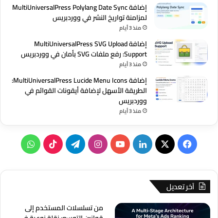
إضافة MultiUniversalPress Polylang Date Sync
لمزامنة تواريخ النشر في ووردبريس
منذ 3 أيام
إضافة MultiUniversalPress SVG Upload
Support: رفع ملفات SVG بأمان في ووردبريس
منذ 3 أيام
إضافة MultiUniversalPress Lucide Menu Icons:
الطريقة الأسهل لإضافة أيقونات القوائم في
ووردبريس
منذ 3 أيام
‫X
فيسبوك
لينكدإن
‫YouTube
انستقرام
تيلقرام
‫TikTok
واتساب
آخر تعديل
من تسلسلات المستخدم إلى