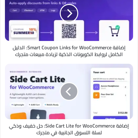
Coupon
Links
for
WooCommerce:
الدليل
الكامل
لروابط
الكوبونات
إضافة Smart Coupon Links for WooCommerce: الدليل
الذكية
الكامل لروابط الكوبونات الذكية لزيادة مبيعات متجرك
لزيادة
مبيعات
إضافة
متجرك
Side
Cart
Lite
for
WooCommerce:
حل
خفيف
وذكي
لسلة
إضافة Side Cart Lite for WooCommerce: حل خفيف وذكي
التسوق
لسلة التسوق الجانبية في متجرك
الجانبية