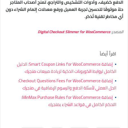
الدفع كضيف، وأدوات التشخيص والتراجع، تمنح أصحاب المتاجر
حلاً موثوقًا لتحسين تجربة العميل ورفع معدلات إتمام الشراء دون
أي مخاطر تقنية تُذكر.
المصدر:
Digital Checkout Slimmer for WooCommerce
اقرأ أيضاً
▪
إضافة Smart Coupon Links for WooCommerce: الدليل
الكامل لروابط الكوبونات الذكية لزيادة مبيعات متجرك
▪
إضافة Checkout Questions Fees for WooCommerce:
الحل العملي لأسئلة الدفع والرسوم الإضافية في متجرك
▪
إضافة MinMax Purchase Rules for WooCommerce:
التحكم الكامل في قواعد الشراء بمتجرك