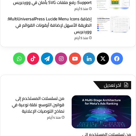
Support: رفع ملفات SVG بأمان في ووردبريس
منذ 5 أيام
إضافة MultiUniversalPress Lucide Menu Icons:
الطريقة الأسهل لإضافة أيقونات القوائم في
ووردبريس
منذ 5 أيام
‫X
فيسبوك
لينكدإن
‫YouTube
انستقرام
تيلقرام
‫TikTok
واتساب
آخر تعديل
من تسلسلات المستخدم إلى
قوانين التوسع: نقلة نوعية في
نماذج التوصيات الإعلانية
منذ 4 أيام
من تسلسلات المستخدم إلى