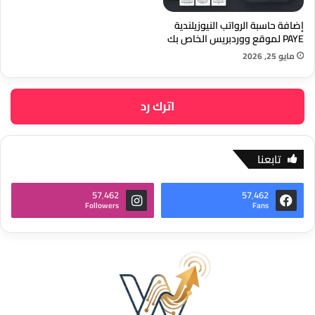
إضافة حاسبة الرواتب النيوزيلندية
PAYE لموقع ووردبريس الخاص بك
مايو 25, 2026
اترك رد
تابعنا
57٬462
57٬462
Followers
Fans