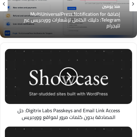
مراجعات الووردبريس
منذ يومين
منذ يومين
إضافة MultiUniversalPress Notification for
Telegram: دليلك الكامل لإشعارات ووردبريس عبر
تليجرام
إضافة MultiUniversalPress Floating Support
Digitrix
لووردبريس: زر دعم عائم لتواصل أسرع مع العملاء
Labs
Passkeys
and
Email
Link
Access:
حل
المصادقة
بدون
Digitrix Labs Passkeys and Email Link Access: حل
كلمات
المصادقة بدون كلمات مرور لمواقع ووردبريس
مرور
لمواقع
xZeroProtect:
ووردبريس
جدار