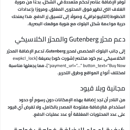
توفر الإضافة عناصر تحكم متعددة في الشكل، بدءًا من صورة
الغلاف التي تظهر فوق المحتوى المغلق، ومرورًا بإعدادات
الخطوط (التايبوغرافي)، وصولًا إلى تنسيق زر الدفع. هذا يمنحك
حرية مواءمة شكل البلوك مع هوية موقعك البصرية.
دعم محرّر Gutenberg والمحرّر الكلاسيكي
إلى جانب البلوك المخصص لمحرر Gutenberg، تدعم الإضافة المحرّر
الكلاسيكي عبر كود مختصر (شورت كود) بصيغة
[ewpkcl_lock
payment_url=”…” button_text=”Buy Now”]
، مما يجعلها مناسبة
لمختلف أنواع المواقع وطرق التحرير.
مجانية وبلا قيود
من النادر أن تجد إضافة بهذه الإمكانات دون رسوم أو حدود
استخدام. فالإضافة مفتوحة المصدر بالكامل، ولا تفرض أي قيود
على عدد المحتويات المغلقة أو عدد عمليات الدفع.