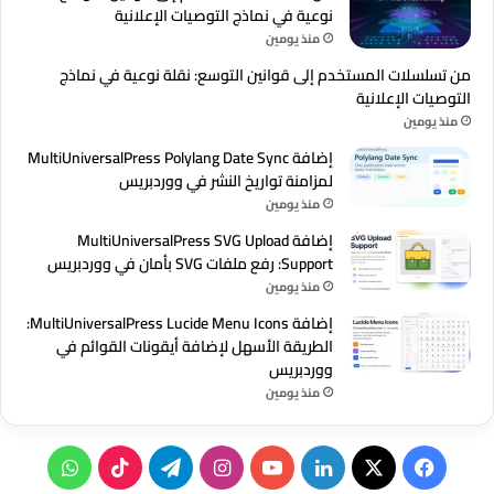
نوعية في نماذج التوصيات الإعلانية
منذ يومين
من تسلسلات المستخدم إلى قوانين التوسع: نقلة نوعية في نماذج
التوصيات الإعلانية
منذ يومين
إضافة MultiUniversalPress Polylang Date Sync
لمزامنة تواريخ النشر في ووردبريس
منذ يومين
إضافة MultiUniversalPress SVG Upload
Support: رفع ملفات SVG بأمان في ووردبريس
منذ يومين
إضافة MultiUniversalPress Lucide Menu Icons:
الطريقة الأسهل لإضافة أيقونات القوائم في
ووردبريس
منذ يومين
‫X
فيسبوك
لينكدإن
‫YouTube
انستقرام
تيلقرام
‫TikTok
واتساب