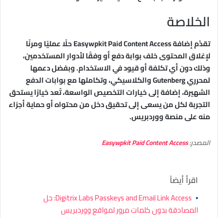
الخلاصة
تقدّم إضافة Easywpkit Paid Content Access حلًا عمليًا ومرنًا
لإغلاق المحتوى خلف بوابة دفع أو وفقًا لأدوار المستخدمين،
وذلك دون أي تكلفة أو قيود في الاستخدام. وبفضل دعمها
لمحرري Gutenberg والكلاسيكي، وتكاملها مع بوابات الدفع
الشهيرة، إضافة إلى خيارات التخصيص الواسعة، تُعد خيارًا يستحق
التجربة لكل من يسعى إلى تحقيق دخل من محتواه أو حماية أجزاء
منه على منصة ووردبريس.
المصدر:
Easywpkit Paid Content Access
اقرأ أيضاً
▪
Digitrix Labs Passkeys and Email Link Access: حل
المصادقة بدون كلمات مرور لمواقع ووردبريس