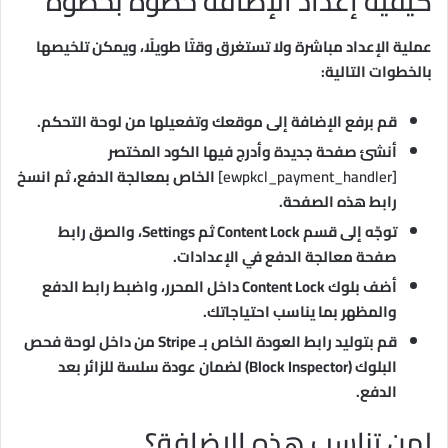
كيفية إعداد الإضافة خطوة بخطوة
عملية الإعداد مباشرة ولا تستغرق وقتًا طويلًا، ويمكن تلخيصها
بالخطوات التالية:
قم برفع الإضافة إلى موقعك وتفعيلها من لوحة التحكم.
أنشئ صفحة جديدة وأدرج فيها الكود المختصر
[ewpkcl_payment_handler]
الخاص بمعالجة الدفع، ثم انسخ
رابط هذه الصفحة.
توجّه إلى قسم Content Lock ثم Settings، والصق رابط
صفحة معالجة الدفع في الإعدادات.
أضف بلوك Content Lock داخل المحرر، واضبط رابط الدفع
والمظهر بما يناسب احتياجاتك.
قم بتوليد رابط العودة الخاص بـ Stripe من داخل لوحة فحص
البلوك (Block Inspector) لضمان عودة سلسة للزائر بعد
الدفع.
لمن تناسب هذه الإضافة؟