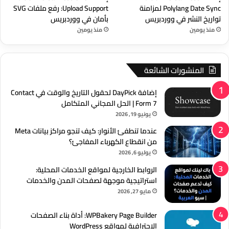
Polylang Date Sync لمزامنة
Upload Support: رفع ملفات SVG
تواريخ النشر في ووردبريس
بأمان في ووردبريس
منذ يومين
منذ يومين
المنشورات الشائعة
إضافة DayPick لحقول التاريخ والوقت في Contact
Form 7 | الحل المجاني المتكامل
يونيو 19, 2026
عندما تنطفئ الأنوار: كيف تنجو مراكز بيانات Meta
من انقطاع الكهرباء المفاجئ؟
يوليو 6, 2026
الروابط الخارجية لمواقع الخدمات المحلية:
استراتيجية موجهة لصفحات المدن والخدمات
مايو 27, 2026
WPBakery Page Builder: أداة بناء الصفحات
الاحترافية لمواقع WordPress