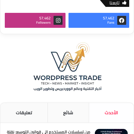
تابعنا
57٬462
57٬462
Followers
Fans
الأحدث
شائع
تعليقات
من تسلسلات المستخدم إلى قوانين التوسع: نقلة