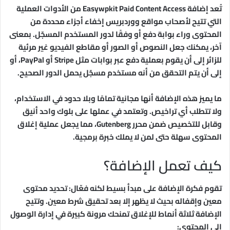
تُعد إضافة Easywpkit Paid Content Access من الأدوات العملية
التي تتيح لأصحاب مواقع ووردبريس إخفاء أجزاء محددة من
المحتوى وراء بوابة دفع أو وفقًا لدور المستخدم المسجّل. بمعنى
آخر، يمكنك جعل النصوص أو الصور أو مقاطع الفيديو غير مرئية
للزائر إلى أن يقوم بعملية دفع عبر بوابات مثل Stripe أو PayPal، أو
إلى أن يتم التحقق من أنه مستخدم مسجّل يحمل الدور الصحيح.
ما يميز هذه الإضافة أنها مجانية تمامًا وبلا حدود في الاستخدام،
ولا تتطلب أي تراخيص. وتعتمد في عملها على بلوك واحد أنيق
وقابل للتخصيص ضمن محرر Gutenberg، مما يجعل عملية إغلاق
المحتوى سهلة حتى لمن لا يملك خبرة برمجية.
كيف تعمل الإضافة؟
تقوم فكرة الإضافة على مبدأ بسيط لكنه فعّال: تحديد محتوى
معين وإقفاله بحيث لا يظهر إلا بعد تحقيق شرط معين. وتتيح
الإضافة ثلاثة أنماط للإغلاق تمنحك مرونة كبيرة في إدارة الوصول
إلى المحتوى: