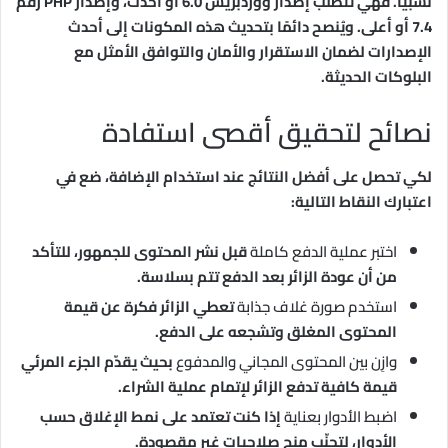
نسبيًا. فهي تتطلب إصدار ووردبريس 6.0 أو أحدث، وإصدار PHP رقم
7.4 أو أعلى. ويُنصح دائمًا بتحديث هذه المكونات إلى أحدث
الإصدارات لضمان الاستقرار والأمان والتوافق الأمثل مع
البلوكات الحديثة.
نصائح لتحقيق أقصى استفادة
لكي تحصل على أفضل النتائج عند استخدام الإضافة، ضع في
اعتبارك النقاط التالية:
اختبر عملية الدفع كاملة
قبل نشر المحتوى للجمهور، للتأكد
من أن عودة الزائر بعد الدفع تتم بسلاسة.
استخدم صورة غلاف جذابة
تعطي الزائر فكرة عن قيمة
المحتوى المغلق وتشجعه على الدفع.
وازِن بين المحتوى المجاني والمدفوع
بحيث يقدّم الجزء المرئي
قيمة كافية تدفع الزائر لإتمام عملية الشراء.
اضبط الأدوار بعناية
إذا كنت تعتمد على نمط الإغلاق حسب
الأدوار، لتجنّب منح صلاحيات غير مقصودة.