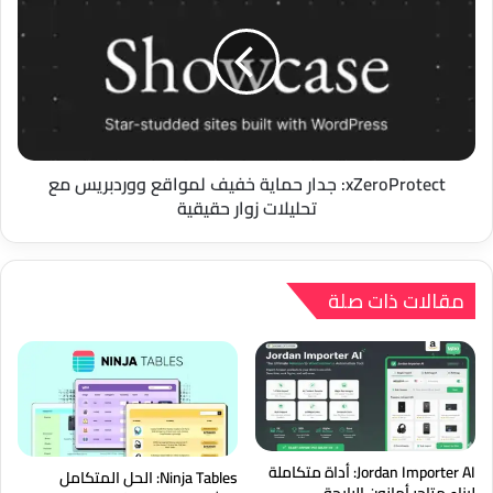
حماية
خفيف
لمواقع
ووردبريس
مع
تحليلات
زوار
حقيقية
xZeroProtect: جدار حماية خفيف لمواقع ووردبريس مع
تحليلات زوار حقيقية
مقالات ذات صلة
Jordan Importer AI: أداة متكاملة
Ninja Tables: الحل المتكامل
لبناء متاجر أمازون الرابحة