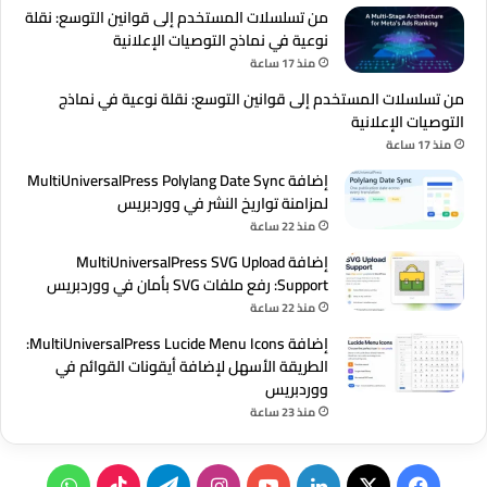
من تسلسلات المستخدم إلى قوانين التوسع: نقلة
نوعية في نماذج التوصيات الإعلانية
منذ 17 ساعة
من تسلسلات المستخدم إلى قوانين التوسع: نقلة نوعية في نماذج
التوصيات الإعلانية
منذ 17 ساعة
إضافة MultiUniversalPress Polylang Date Sync
لمزامنة تواريخ النشر في ووردبريس
منذ 22 ساعة
إضافة MultiUniversalPress SVG Upload
Support: رفع ملفات SVG بأمان في ووردبريس
منذ 22 ساعة
إضافة MultiUniversalPress Lucide Menu Icons:
الطريقة الأسهل لإضافة أيقونات القوائم في
ووردبريس
منذ 23 ساعة
‫X
فيسبوك
لينكدإن
‫YouTube
انستقرام
تيلقرام
‫TikTok
واتساب