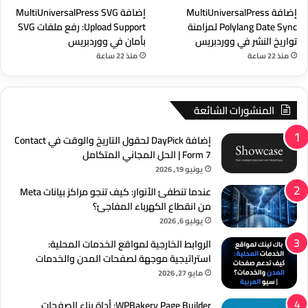
إضافة MultiUniversalPress
إضافة MultiUniversalPress SVG
Polylang Date Sync لمزامنة
Upload Support: رفع ملفات SVG
تواريخ النشر في ووردبريس
بأمان في ووردبريس
منذ 22 ساعة
منذ 22 ساعة
المنشورات الشائعة
إضافة DayPick لحقول التاريخ والوقت في Contact
Form 7 | الحل المجاني المتكامل
يونيو 19, 2026
عندما تنطفئ الأنوار: كيف تنجو مراكز بيانات Meta
من انقطاع الكهرباء المفاجئ؟
يوليو 6, 2026
الروابط الخارجية لمواقع الخدمات المحلية:
استراتيجية موجهة لصفحات المدن والخدمات
مايو 27, 2026
WPBakery Page Builder: أداة بناء الصفحات