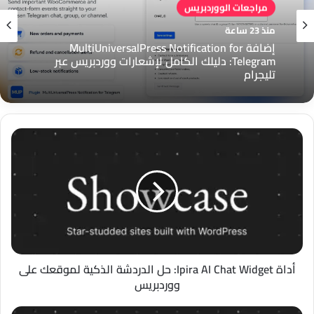
مراجعات الووردبريس
منذ 23 ساعة
إضافة MultiUniversalPress Notification for
Telegram: دليلك الكامل لإشعارات ووردبريس عبر
تليجرام
أداة
Ipira
AI
Chat
Widget:
حل
الدردشة
الذكية
لموقعك
على
أداة Ipira AI Chat Widget: حل الدردشة الذكية لموقعك على
ووردبريس
ووردبريس
PlusExpert