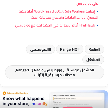
على ووردبريس
▪
إضافة GDC AI Site Workers لـ WordPress: أداة ذكية
لتحسين الروابط الداخلية وتحسين محركات البحث
▪
HrefHawk: أداة الربط الداخلي الذكية لمواقع ووردبريس
Radio
RangerHQ
الموسيقى
مشغل
مشغل موسيقى ووردبريس, RangerHQ Radio,
محطات موسيقية إنترنت