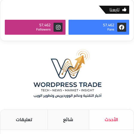
تابعنا
57٬462
57٬462
Followers
Fans
الأحدث
شائع
تعليقات