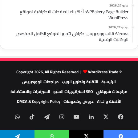
مايو 27, 2026
WPBakery Page Builder: أداة بناء الصفحات الاحترافية لمواقع
WordPress
يونيو 22, 2026
Vexora: قالب ووردبريس احترافي لتحرير الموقع الكامل المخصص
للوكالات الرقمية
WordPress Trade
© Copyright 2026, All Rights Reserved |
الرئيسية
التقنية وتطوير الويب
مراجعات الووردبريس
مراجعات شوبفاي
SEO استراتيجيات السيو
السيرفرات والاستضافة
الأتمتة والــ AI
عروض وخصومات
DMCA & Copyright Policy
‫X
فيسبوك
لينكدإن
‫YouTube
انستقرام
تيلقرام
‫TikTok
واتسا