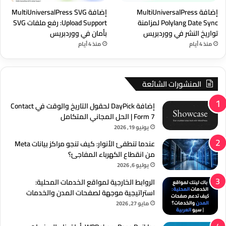
إضافة MultiUniversalPress
إضافة MultiUniversalPress SVG
Polylang Date Sync لمزامنة
Upload Support: رفع ملفات SVG
تواريخ النشر في ووردبريس
بأمان في ووردبريس
منذ 4 أيام
منذ 4 أيام
المنشورات الشائعة
إضافة DayPick لحقول التاريخ والوقت في Contact
Form 7 | الحل المجاني المتكامل
يونيو 19, 2026
عندما تنطفئ الأنوار: كيف تنجو مراكز بيانات Meta
من انقطاع الكهرباء المفاجئ؟
يوليو 6, 2026
الروابط الخارجية لمواقع الخدمات المحلية:
استراتيجية موجهة لصفحات المدن والخدمات
مايو 27, 2026