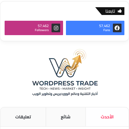
تابعنا
57٬462
57٬462
Followers
Fans
الأحدث
شائع
تعليقات