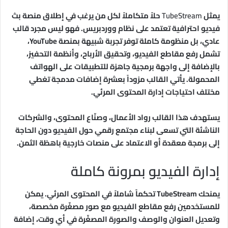
يمثل
TubeStream
حلاً متكاملاً لكل من يرغب في إطلاق منصة بث
فيديو احترافية تعتمد على نظام ووردبريس. فهو ليس مجرد قالب
عادي، بل منظومة كاملة توفر تجربة شبيهة بمنصة YouTube،
تشمل رفع مقاطع الفيديو، وتحقيق الأرباح، وأنظمة التحفيز،
بالإضافة إلى واجهة برمجية جاهزة للتطبيقات على الهواتف
المحمولة. يأتي القالب مزوداً بعشرة إضافات مدمجة تغطي
مختلف احتياجات إدارة المحتوى المرئي.
يستهدف هذا القالب رواد الأعمال، وصنّاع المحتوى، والشركات
الناشئة التي تسعى لبناء مجتمع رقمي حول الفيديو دون الحاجة
إلى برمجة معقدة أو الاعتماد على منصات خارجية باهظة الثمن.
إدارة الفيديو بمرونة كاملة
يمنحك TubeStream تحكماً شاملاً في المحتوى المرئي. يمكن
للمستخدمين رفع مقاطع الفيديو مع صور مصغّرة مخصصة،
وتعديل العنوان والوصف والصورة المصغّرة في أي وقت، إضافة