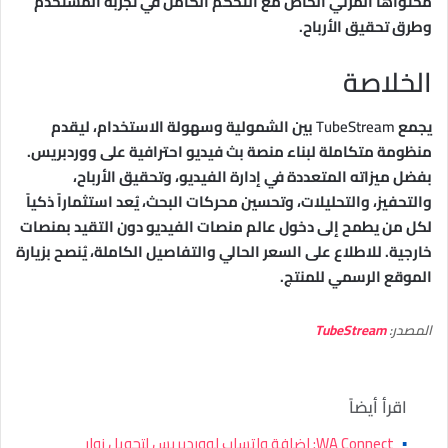
محتواها المرئي الخاص مع التحكم الكامل في تجربة المستخدم
وطرق تحقيق الأرباح.
الخلاصة
يجمع
TubeStream
بين الشمولية وسهولة الاستخدام، ليقدم
منظومة متكاملة لبناء منصة بث فيديو احترافية على ووردبريس.
بفضل ميزاته المتعددة في إدارة الفيديو، وتحقيق الأرباح،
والتحفيز، والتحليلات، وتحسين محركات البحث، يُعد استثماراً ذكياً
لكل من يطمح إلى دخول عالم منصات الفيديو دون التقيد بمنصات
خارجية. للاطلاع على السعر الحالي والتفاصيل الكاملة، يُنصح بزيارة
الموقع الرسمي للمنتج.
المصدر:
TubeStream
اقرأ أيضاً
▪
WA Connect: إضافة واتساب لووردبريس لتحويل زوار