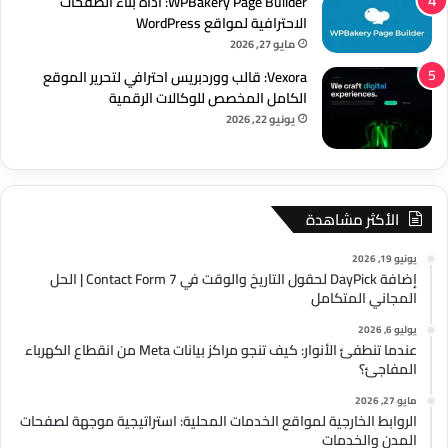
WPBakery Page Builder: أداة بناء الصفحات
الاحترافية لمواقع WordPress
مايو 27, 2026
Vexora: قالب ووردبريس احترافي لتحرير الموقع
الكامل المخصص للوكالات الرقمية
يونيو 22, 2026
الأكثر مشاهدة
يونيو 19, 2026
إضافة DayPick لحقول التاريخ والوقت في Contact Form 7 | الحل
المجاني المتكامل
يوليو 6, 2026
عندما تنطفئ الأنوار: كيف تنجو مراكز بيانات Meta من انقطاع الكهرباء
المفاجئ؟
مايو 27, 2026
الروابط الخارجية لمواقع الخدمات المحلية: استراتيجية موجهة لصفحات
المدن والخدمات