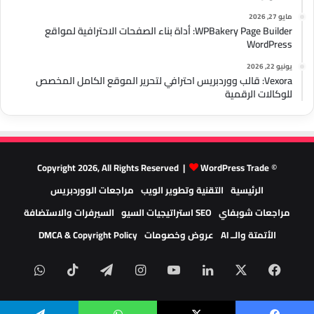
مايو 27, 2026
WPBakery Page Builder: أداة بناء الصفحات الاحترافية لمواقع
WordPress
يونيو 22, 2026
Vexora: قالب ووردبريس احترافي لتحرير الموقع الكامل المخصص
للوكالات الرقمية
WordPress Trade
© Copyright 2026, All Rights Reserved |
الرئيسية
التقنية وتطوير الويب
مراجعات الووردبريس
مراجعات شوبفاي
SEO استراتيجيات السيو
السيرفرات والاستضافة
الأتمتة والــ AI
عروض وخصومات
DMCA & Copyright Policy
‫X
فيسبوك
لينكدإن
‫YouTube
انستقرام
تيلقرام
‫TikTok
واتسا