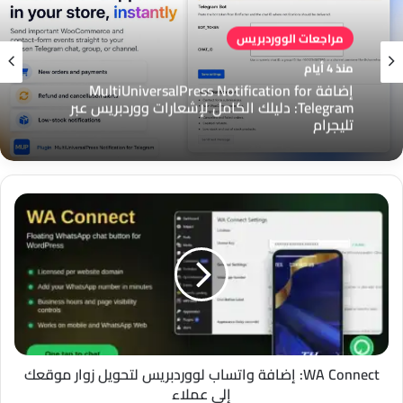
مراجعات الووردبريس
مراجعات الووردبريس
منذ 4 أيام
منذ 4 أيام
إضافة MultiUniversalPress Notification for
Telegram: دليلك الكامل لإشعارات ووردبريس عبر
تليجرام
إضافة MultiUniversalPress Floating Support
لووردبريس: زر دعم عائم لتواصل أسرع مع العملاء
WA
Connect:
إضافة
واتساب
لووردبريس
لتحويل
زوار
موقعك
إلى
عملاء
WA Connect: إضافة واتساب لووردبريس لتحويل زوار موقعك
إلى عملاء