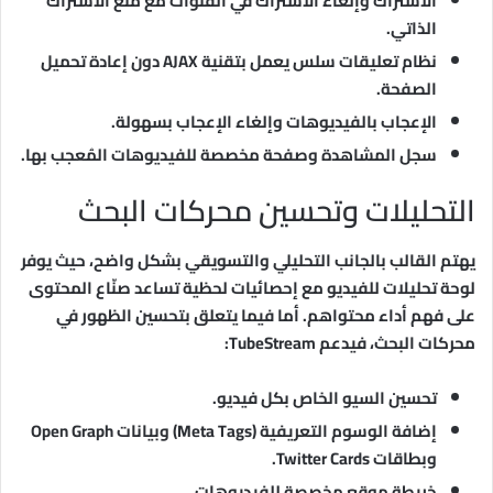
الاشتراك وإلغاء الاشتراك في القنوات مع منع الاشتراك
الذاتي.
نظام تعليقات سلس يعمل بتقنية AJAX دون إعادة تحميل
الصفحة.
الإعجاب بالفيديوهات وإلغاء الإعجاب بسهولة.
سجل المشاهدة وصفحة مخصصة للفيديوهات المُعجب بها.
التحليلات وتحسين محركات البحث
يهتم القالب بالجانب التحليلي والتسويقي بشكل واضح، حيث يوفر
لوحة تحليلات للفيديو مع إحصائيات لحظية تساعد صنّاع المحتوى
على فهم أداء محتواهم. أما فيما يتعلق بتحسين الظهور في
محركات البحث، فيدعم TubeStream:
تحسين السيو الخاص بكل فيديو.
إضافة الوسوم التعريفية (Meta Tags) وبيانات Open Graph
وبطاقات Twitter Cards.
خريطة موقع مخصصة للفيديوهات.