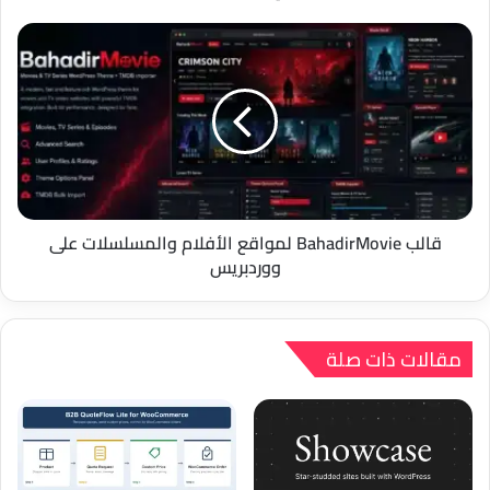
قالب
BahadirMovie
لمواقع
الأفلام
والمسلسلات
على
ووردبريس
قالب BahadirMovie لمواقع الأفلام والمسلسلات على
ووردبريس
مقالات ذات صلة