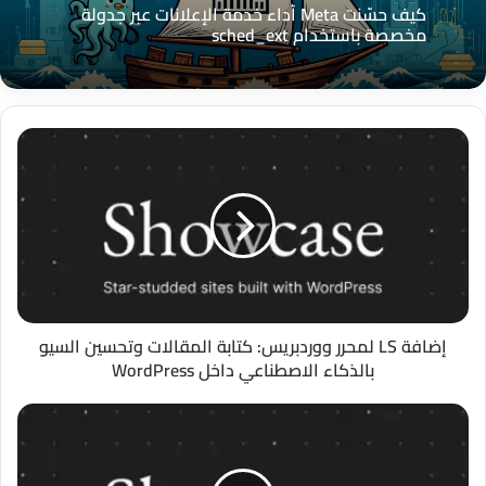
كيف حسّنت Meta أداء خدمة الإعلانات عبر جدولة
مخصصة باستخدام sched_ext
إضافة
LS
لمحرر
ووردبريس:
كتابة
المقالات
وتحسين
السيو
بالذكاء
الاصطناعي
إضافة LS لمحرر ووردبريس: كتابة المقالات وتحسين السيو
داخل
بالذكاء الاصطناعي داخل WordPress
WordPress
إضافة
GateFlow
Payment
Logic: