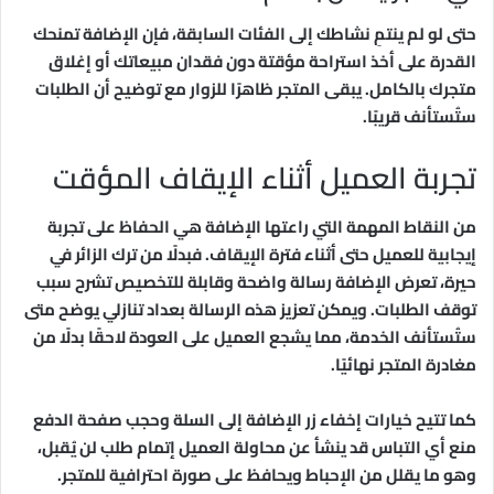
حتى لو لم ينتمِ نشاطك إلى الفئات السابقة، فإن الإضافة تمنحك
القدرة على أخذ استراحة مؤقتة دون فقدان مبيعاتك أو إغلاق
متجرك بالكامل. يبقى المتجر ظاهرًا للزوار مع توضيح أن الطلبات
ستُستأنف قريبًا.
تجربة العميل أثناء الإيقاف المؤقت
من النقاط المهمة التي راعتها الإضافة هي الحفاظ على تجربة
إيجابية للعميل حتى أثناء فترة الإيقاف. فبدلًا من ترك الزائر في
حيرة، تعرض الإضافة رسالة واضحة وقابلة للتخصيص تشرح سبب
توقف الطلبات. ويمكن تعزيز هذه الرسالة بعداد تنازلي يوضح متى
ستُستأنف الخدمة، مما يشجع العميل على العودة لاحقًا بدلًا من
مغادرة المتجر نهائيًا.
كما تتيح خيارات إخفاء زر الإضافة إلى السلة وحجب صفحة الدفع
منع أي التباس قد ينشأ عن محاولة العميل إتمام طلب لن يُقبل،
وهو ما يقلل من الإحباط ويحافظ على صورة احترافية للمتجر.