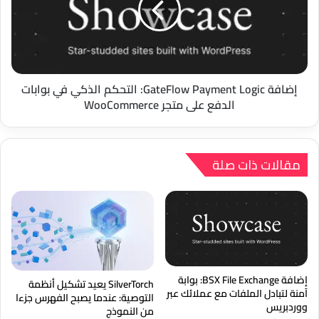
التحكم
الذكي
في
بوابات
الدفع
على
إضافة GateFlow Payment Logic: التحكم الذكي في بوابات
متجر
الدفع على متجر WooCommerce
WooCommerce
مقالات ذات صلة
إضافة BSX File Exchange: بوابة
SilverTorch يعيد تشكيل أنظمة
آمنة لتبادل الملفات مع عملائك عبر
التوصية: عندما يصبح الفهرس جزءا
ووردبريس
من النموذج