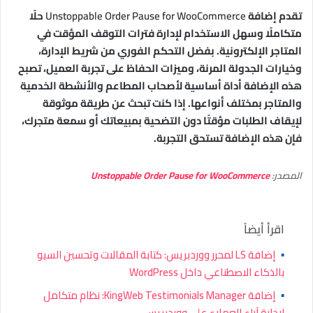
تقدم إضافة
Unstoppable Order Pause for WooCommerce
حلًا
متكاملًا وسهل الاستخدام لإدارة فترات التوقف المؤقت في
المتاجر الإلكترونية. بفضل التحكم الفوري من شريط الإدارة،
وخيارات الجدولة المرنة، وميزات الحفاظ على تجربة العميل، تصبح
هذه الإضافة أداة أساسية لأصحاب المطاعم والأنشطة الخدمية
والمتاجر بمختلف أنواعها. إذا كنت تبحث عن طريقة موثوقة
لإيقاف الطلبات مؤقتًا دون التضحية بمبيعاتك أو سمعة متجرك،
فإن هذه الإضافة تستحق التجربة.
المصدر:
Unstoppable Order Pause for WooCommerce
اقرأ أيضاً
▪
إضافة LS لمحرر ووردبريس: كتابة المقالات وتحسين السيو
بالذكاء الاصطناعي داخل WordPress
▪
إضافة KingWeb Testimonials Manager: نظام متكامل
لإدارة آراء العملاء على ووردبريس