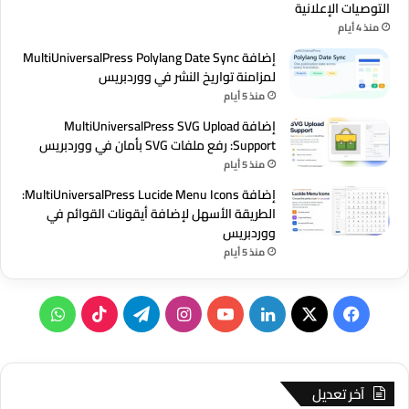
التوصيات الإعلانية
منذ 4 أيام
إضافة MultiUniversalPress Polylang Date Sync
لمزامنة تواريخ النشر في ووردبريس
منذ 5 أيام
إضافة MultiUniversalPress SVG Upload
Support: رفع ملفات SVG بأمان في ووردبريس
منذ 5 أيام
إضافة MultiUniversalPress Lucide Menu Icons:
الطريقة الأسهل لإضافة أيقونات القوائم في
ووردبريس
منذ 5 أيام
‫X
فيسبوك
لينكدإن
‫YouTube
انستقرام
تيلقرام
‫TikTok
واتساب
آخر تعديل