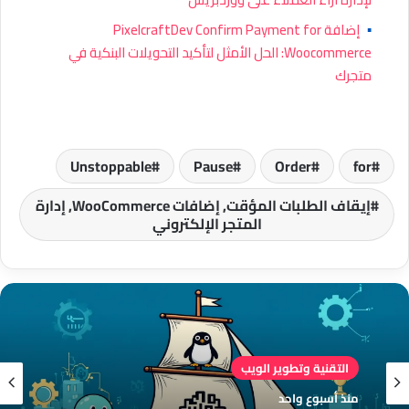
▪
إضافة PixelcraftDev Confirm Payment for
Woocommerce: الحل الأمثل لتأكيد التحويلات البنكية في
متجرك
Unstoppable
Pause
Order
for
إيقاف الطلبات المؤقت, إضافات WooCommerce, إدارة
المتجر الإلكتروني
التقنية وتطوير الويب
منذ أسبوع واحد