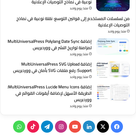
نوعية في نماذج التوصيات الإعلانية
منذ يوم واحد
من تسلسلات المستخدم إلى قوانين التوسع: نقلة نوعية في نماذج
التوصيات الإعلانية
منذ يوم واحد
إضافة MultiUniversalPress Polylang Date Sync
لمزامنة تواريخ النشر في ووردبريس
منذ يوم واحد
إضافة MultiUniversalPress SVG Upload
Support: رفع ملفات SVG بأمان في ووردبريس
منذ يوم واحد
إضافة MultiUniversalPress Lucide Menu Icons:
الطريقة الأسهل لإضافة أيقونات القوائم في
ووردبريس
منذ يوم واحد
‫X
فيسبوك
لينكدإن
‫YouTube
انستقرام
تيلقرام
‫TikTok
واتساب