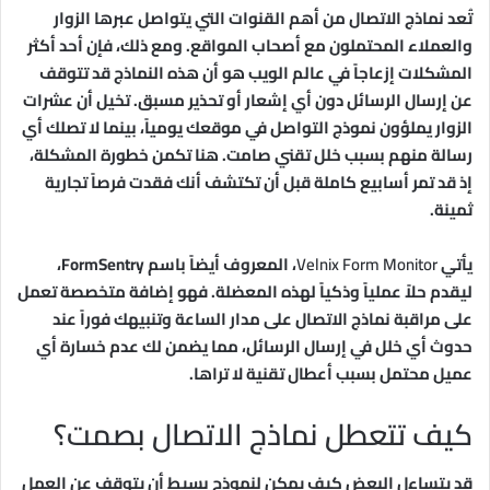
تُعد نماذج الاتصال من أهم القنوات التي يتواصل عبرها الزوار
والعملاء المحتملون مع أصحاب المواقع. ومع ذلك، فإن أحد أكثر
المشكلات إزعاجاً في عالم الويب هو أن هذه النماذج قد تتوقف
عن إرسال الرسائل دون أي إشعار أو تحذير مسبق. تخيل أن عشرات
الزوار يملؤون نموذج التواصل في موقعك يومياً، بينما لا تصلك أي
رسالة منهم بسبب خلل تقني صامت. هنا تكمن خطورة المشكلة،
إذ قد تمر أسابيع كاملة قبل أن تكتشف أنك فقدت فرصاً تجارية
ثمينة.
يأتي
Velnix Form Monitor
، المعروف أيضاً باسم FormSentry،
ليقدم حلاً عملياً وذكياً لهذه المعضلة. فهو إضافة متخصصة تعمل
على مراقبة نماذج الاتصال على مدار الساعة وتنبيهك فوراً عند
حدوث أي خلل في إرسال الرسائل، مما يضمن لك عدم خسارة أي
عميل محتمل بسبب أعطال تقنية لا تراها.
كيف تتعطل نماذج الاتصال بصمت؟
قد يتساءل البعض كيف يمكن لنموذج بسيط أن يتوقف عن العمل