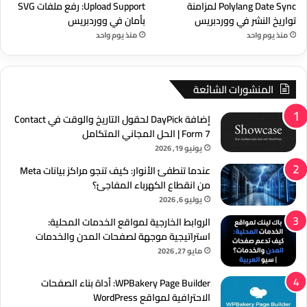
Polylang Date Sync لمزامنة
Upload Support: رفع ملفات SVG
تواريخ النشر في ووردبريس
بأمان في ووردبريس
منذ يوم واحد
منذ يوم واحد
المنشورات الشائعة
إضافة DayPick لحقول التاريخ والوقت في Contact
Form 7 | الحل المجاني المتكامل
يونيو 19, 2026
عندما تنطفئ الأنوار: كيف تنجو مراكز بيانات Meta
من انقطاع الكهرباء المفاجئ؟
يوليو 6, 2026
الروابط الخارجية لمواقع الخدمات المحلية:
استراتيجية موجهة لصفحات المدن والخدمات
مايو 27, 2026
WPBakery Page Builder: أداة بناء الصفحات
الاحترافية لمواقع WordPress