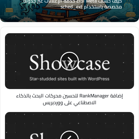
منذ 7 أيام
كيف حسّنت Meta أداء خدمة الإعلانات عبر جدولة
مخصصة باستخدام sched_ext
التمثيل الهرمي للاهتمامات: طبقة تمثيل ذكية
لتحسين إعلانات Meta في القمع العميق
إضافة
RankManager
لتحسين
محركات
البحث
بالذكاء
الاصطناعي
على
ووردبريس
إضافة RankManager لتحسين محركات البحث بالذكاء
الاصطناعي على ووردبريس
UD
Audit
Manager:
الدليل