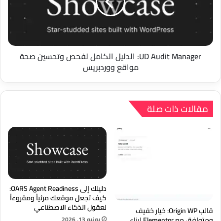
الكامل
لفحص
وتحسين
صحة
مواقع
ووردبريس
UD Audit Manager: الدليل الكامل لفحص وتحسين صحة
مواقع ووردبريس
مقالات ذات صلة
دليلك إلى OARS Agent Readiness:
كيف تجعل موقعك مرئياً ومقروءاً
لعقول الذكاء الاصطناعي
قالب Origin WP: خيار خفيف
يونيو 13, 2026
ومتوافق مع Elementor لبناء