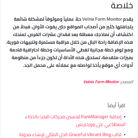
خلاصة
يقدم
Velnix Form Monitor
حلاً عملياً وموثوقاً لمشكلة شائعة
يتجاهلها كثير من أصحاب المواقع حتى يفوت الأوان. فبدلاً من
اكتشاف أن نماذجك معطلة بعد فقدان عشرات الفرص، تمنحك
هذه الإضافة راحة البال من خلال مراقبة مستمرة وتنبيهات فورية.
ومع توفر خطة مجانية تغطي الأساسيات وخطة احترافية قادمة
بميزات متقدمة، تستحق هذه الأداة أن تكون جزءاً من منظومة
أدوات أي موقع يأخذ تواصله مع عملائه على محمل الجد.
المصدر:
Velnix Form Monitor
اقرأ أيضاً
▪
إضافة RankManager لتحسين محركات البحث بالذكاء
الاصطناعي على ووردبريس
▪
قالب Graceful Vibrant Blog: الحل المثالي لإنشاء مدونة