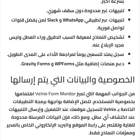
بسرعة أكبر.
تنبيهات غير محدودة دون سقف شهري.
تنبيهات عبر تطبيقي WhatsApp و Slack لمن يفضل قنوات
تواصل فورية.
تشخيص النماذج لمعرفة السبب الدقيق وراء العطل وليس
مجرد الإبلاغ عنه.
سجل يمتد لتسعين يوماً لمراجعة الأداء على المدى الطويل.
دعم منصات إضافية مثل WPForms و Gravity Forms.
الخصوصية والبيانات التي يتم إرسالها
من الجوانب المهمة التي تميز
Velnix Form Monitor
اهتمامها
بخصوصية المستخدم. تتصل الإضافة بواجهة برمجة التطبيقات
الخاصة بـ Velnix لتسجيل موقعك عند التفعيل وإرسال التنبيهات
عند اكتشاف أي عطل. ومع ذلك، فإن البيانات المرسلة محدودة
للغاية وتقتصر على رابط الموقع والبريد الإلكتروني الخاص بالمدير
ومعرّفات النماذج فقط.