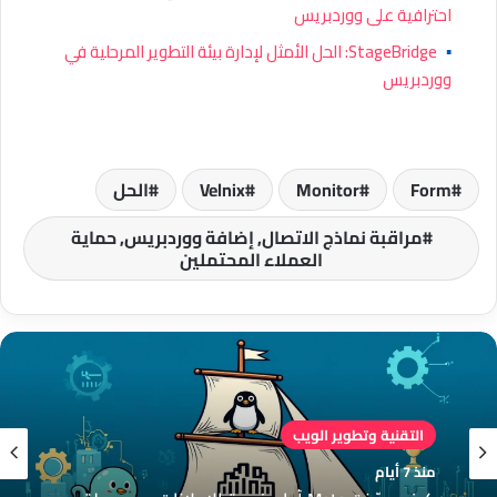
احترافية على ووردبريس
▪
StageBridge: الحل الأمثل لإدارة بيئة التطوير المرحلية في
ووردبريس
Form
Monitor
Velnix
الحل
مراقبة نماذج الاتصال, إضافة ووردبريس, حماية
العملاء المحتملين
التقنية وتطوير الويب
التقنية وتطوير الويب
منذ 7 أيام