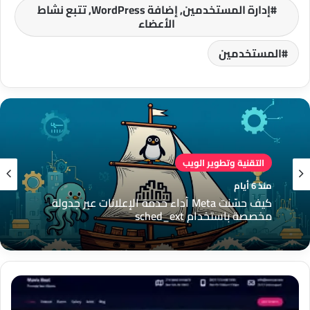
إدارة المستخدمين, إضافة WordPress, تتبع نشاط
الأعضاء
المستخدمين
التقنية وتطوير الويب
منذ 6 أيام
كيف حسّنت Meta أداء خدمة الإعلانات عبر جدولة
مخصصة باستخدام sched_ext
قالب
Mavix