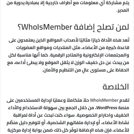
يتم مشاركة أي معلومات مع أطراف خارجية إلا بمبادرة يدوية من
المدير.
لمن تصلح إضافة WhoIsMember؟
تُعد هذه الأداة خيارًا مثاليًا لأصحاب المواقع الذين يعتمدون على
قاعدة كبيرة من الأعضاء، مثل المنتديات ومواقع العضويات
والمجتمعات الإلكترونية والمتاجر الرقمية. كما أنها مناسبة لكل
من يبحث عن حل خفيف الوزن لا يثقل الموقع ولا يبطئ أداءه، مع
الحفاظ على مستوى عالٍ من التنظيم والأمان.
الخلاصة
تقدم
WhoIsMember
حلاً متكاملاً وعمليًا لإدارة المستخدمين على
منصة WordPress، من خلال الجمع بين سهولة الاستخدام والأداء
الخفيف واحترام الخصوصية. سواء كنت تبحث عن أداة لمراقبة
نشاط الأعضاء، أو لإدارة ملفاتهم الشخصية، أو لتوفير دليل منظّم
للأعضاء، فإن هذه الإضافة توفّر كل ذلك ضمن بوابة إدارة مركزية