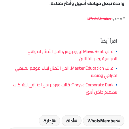
واحدة تجعل مهامك أسهل وأكثر كفاءة.
المصدر:
WhoIsMember
اقرأ أيضاً
▪
قالب Mavix Beat لووردبريس: الحل الأمثل لمواقع
الموسيقيين والفنانين
▪
قالب Master Education: الحل الأمثل لبناء موقع تعليمي
احترافي ومنظم
▪
Thryve Corporate Dark: قالب ووردبريس احترافي للشركات
بتصميم داكن أنيق
WhoIsMember
أداة
إدارة