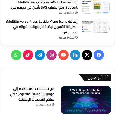
إضافة MultiUniversalPress SVG Upload
Support: رفع ملفات SVG بأمان في ووردبريس
منذ 14 ساعة
إضافة MultiUniversalPress Lucide Menu Icons:
الطريقة الأسهل لإضافة أيقونات القوائم في
ووردبريس
منذ 14 ساعة
‫X
فيسبوك
لينكدإن
‫YouTube
انستقرام
تيلقرام
‫TikTok
واتساب
آخر تعديل
من تسلسلات المستخدم إلى
قوانين التوسع: نقلة نوعية في
نماذج التوصيات الإعلانية
منذ 9 ساعات