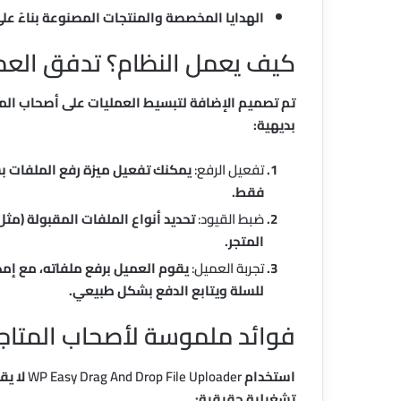
الهدايا المخصصة والمنتجات المصنوعة بناءً على طلب العمي
كيف يعمل النظام؟ تدفق العم
تم تصميم الإضافة لتبسيط العمليات على أصحاب المت
بديهية:
تفعيل الرفع:
يمكنك تفعيل ميزة رفع الملفات بش
فقط.
ضبط القيود:
المتجر.
تجربة العميل:
يقوم العميل برفع ملفاته، مع إمكا
للسلة ويتابع الدفع بشكل طبيعي.
فوائد ملموسة لأصحاب المتاجر
استخدام
WP Easy Drag And Drop File Uploader
لا يق
تشغيلية حقيقية: