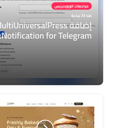
مراجعات الووردبريس
منذ 23 ساعة
إضافة ultiUniversalPress
am
الكامل لإشعارات ووردبريس
تليجرام
قالب
Bosa
Bakery:
الخيار