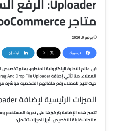
Uploader: ال
متاجر WooCommerce
يونيو 6, 2026
فيسبوك
‫X
لينكدإن
في عالم التجارة الإلكترونية المتطور، يعتبر تخصيص ا
العملاء. هنا تأتي إضافة
rag And Drop File Uploader
حيث تتيح للعملاء رفع ملفاتهم الشخصية مباشرة من 
الميزات الرئيسية لإضافة WP Easy Drag And Drop File Uploader
تتميز هذه الإضافة بتركيزها على تجربة المستخدم وسه
منتجات قابلة للتخصيص. أبرز الميزات تشمل: