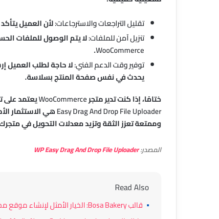
تقليل التراجعات والاسترجاعات:
لأن العميل يتأكد 
تنزيل آمن للملفات:
لا يتم الوصول للملفات الحسا
.
WooCommerce
توفير وقت الدعم الفني:
لا حاجة لطلب العميل إرس
يحدث في نفس صفحة المنتج بسلاسة.
ختامًا، إذا كنت تدير متجر
WooCommerce
يعتمد على ت
Easy Drag And Drop File Uploader
هي الاستثمار الأم
وممتعة تعزز الثقة وتزيد معدلات التحويل في متجرك.
المصدر:
WP Easy Drag And Drop File Uploader
Read Also
▪
قالب Bosa Bakery: الخيار الأمثل لإنشاء موقع مخبز ومحل حلويات احترافي على WordPress