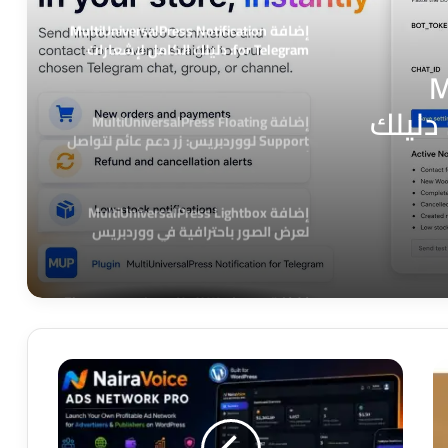
إضافة MultiUniversalPress Notification
for Telegram: دليلك الكامل لإشعارات
ووردبريس عبر تليجرام
M
Notification for Telegr: دليلك
إضافة MultiUniversalPress Floating
Support لووردبريس: زر دعم عائم لتواصل
 عبر
أسرع مع العملاء
إضافة MultiUniversalPress Lightbox
لعرض الصور باحترافية في ووردبريس
إضافة Wpdream للعناوين في Elementor:
أداة احترافية لتصميم عناوين جذابة على
ووردبريس
تقييم
احترافي
إضافة Advance Image Grid and Carousel
لـ
لـ Elementor: دليل شامل للمميزات
والاستخدام
NairaVoice