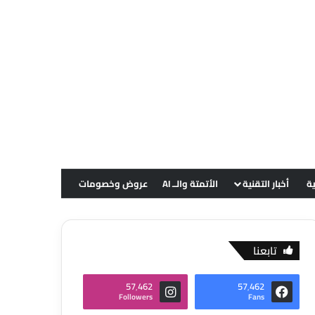
ية
أخبار التقنية
الأتمتة والــ AI
عروض وخصومات
تابعنا
57٬462
57٬462
Followers
Fans