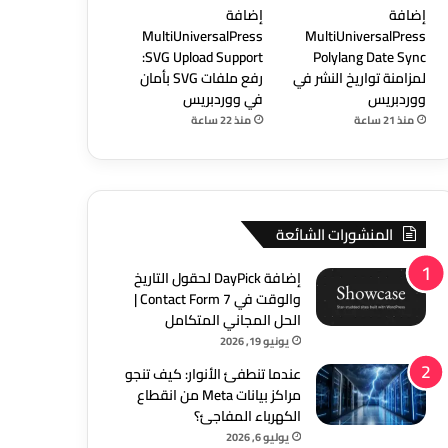
إضافة
إضافة
MultiUniversalPress
MultiUniversalPress
SVG Upload Support:
Polylang Date Sync
لمزامنة تواريخ النشر في
رفع ملفات SVG بأمان
ووردبريس
في ووردبريس
منذ 21 ساعة
منذ 22 ساعة
المنشورات الشائعة
إضافة DayPick لحقول التاريخ
والوقت في Contact Form 7 |
الحل المجاني المتكامل
يونيو 19, 2026
عندما تنطفئ الأنوار: كيف تنجو
مراكز بيانات Meta من انقطاع
الكهرباء المفاجئ؟
يوليو 6, 2026