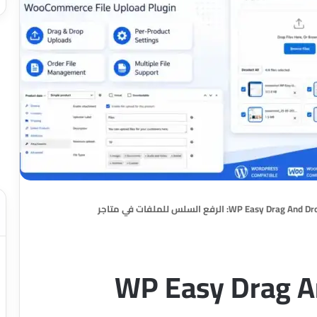
إضافة WP Easy Drag And Drop File Uploader: الرفع السلس للملفات في متاجر
WP Easy Drag And D