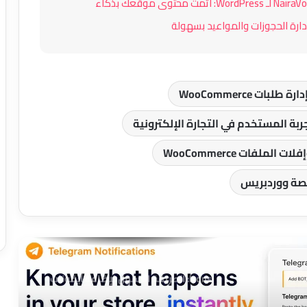
إضافة Zion COD SMS Confirmation لـ
WooCommerce: تحقق من طلبات الدفع
عند الاستلام وقلل الخسائر
إضافة CliamatarIA لووردبريس: حوّل
دارة طلبات WooCommerce
معلومات الطقس إلى تجربة بصرية
احترافية على موقعك
ربة المستخدم في التجارة الإلكترونية
BlockWriter: مساعد الكتابة بالذكاء
 الملفات WooCommerce
الاصطناعي داخل محرر Gutenberg
ة ووردبريس
FormBridge CRM: الحل المتكامل لربط
نماذج ووردبريس بأنظمة إدارة العملاء
إضافة MultiUniversalPress Lucide Menu
Icons: الطريقة الأسهل لإضافة أيقونات
القوائم في ووردبريس