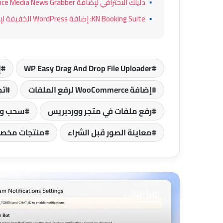
▪
دليلك الاحترافي لإضافة NairaVoice Media News Grabber لـ WordPress: أتمت محتوى موقعك بذكاء
▪
KN Booking Suite: إضافة WordPress الخفيفة لإدارة الحجوزات والمواعيد بسهولة
WP Easy Drag And Drop File Uploader
إ
إضافة WooCommerce لرفع الملفات
تج
رفع ملفات في متجر ووردبريس
سحب وإفلات
معاينة الصور قبل الشراء
منتجات مخصص
اقرأ التالي