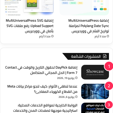
إضافة MultiUniversalPress
إضافة MultiUniversalPress SVG
Polylang Date Sync لمزامنة
Upload Support: رفع ملفات SVG
تواريخ النشر في ووردبريس
بأمان في ووردبريس
منذ 3 أيام
منذ 3 أيام
المنشورات الشائعة
إضافة DayPick لحقول التاريخ والوقت في Contact
Form 7 | الحل المجاني المتكامل
يونيو 19, 2026
عندما تنطفئ الأنوار: كيف تنجو مراكز بيانات Meta
من انقطاع الكهرباء المفاجئ؟
يوليو 6, 2026
الروابط الخارجية لمواقع الخدمات المحلية:
استراتيجية موجهة لصفحات المدن والخدمات