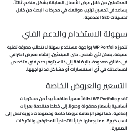
المحتملين من خلال عرض الأعمال السابقة بشكل منظم. ثالثاً،
يساعد في تحسين ترتيب موقعك في محركات البحث من خلال
تحسينات SEO المدمجة.
سهولة الاستخدام والدعم الفني
تتميز WP Portfolio بواجهة مستخدم سهلة لا تتطلب معرفة تقنية
عميقة. يمكن لأي شخص، حتى المبتدئين، إنشاء معرض احترافي
في دقائق معدودة. بالإضافة إلى ذلك، يتوفر دعم فني متخصص
لمساعدتك في أي استفسارات أو مشاكل قد تواجهها.
التسعير والعروض الخاصة
تقدم WP Portfolio نطاقاً سعرياً منافساً يبدأ من مستويات
أساسية بأسعار معقولة وصولاً إلى خطط متقدمة بميزات
إضافية. كما توفر الإضافة عروضاً خاصة وخصومات دورية تصل إلى
نسب كبيرة، مما يجعلها خياراً اقتصادياً للمحترفين والشركات
الصغيرة.