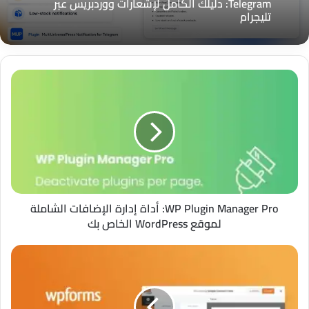
Telegram: دليلك الكامل لإشعارات ووردبريس عبر
تليجرام
WP
Plugin
Manager
Pro:
أداة
إدارة
الإضافات
الشاملة
لموقع
WordPress
WP Plugin Manager Pro: أداة إدارة الإضافات الشاملة
الخاص
لموقع WordPress الخاص بك
بك
WPforms
Elite:
الحل
الأمثل
لإنشاء