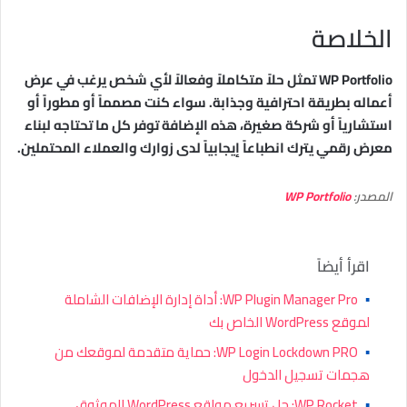
الخلاصة
WP Portfolio تمثل حلاً متكاملاً وفعالاً لأي شخص يرغب في عرض
أعماله بطريقة احترافية وجذابة. سواء كنت مصمماً أو مطوراً أو
استشارياً أو شركة صغيرة، هذه الإضافة توفر كل ما تحتاجه لبناء
معرض رقمي يترك انطباعاً إيجابياً لدى زوارك والعملاء المحتملين.
المصدر:
WP Portfolio
اقرأ أيضاً
▪
WP Plugin Manager Pro: أداة إدارة الإضافات الشاملة
لموقع WordPress الخاص بك
▪
WP Login Lockdown PRO: حماية متقدمة لموقعك من
هجمات تسجيل الدخول
▪
WP Rocket: حل تسريع مواقع WordPress الموثوق