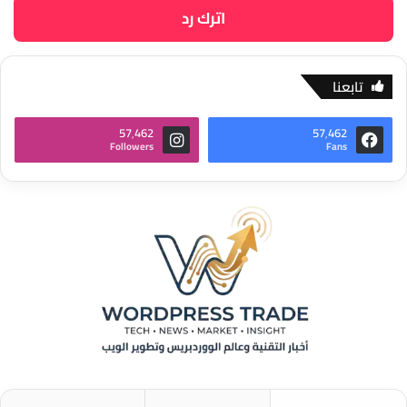
اترك رد
تابعنا
57٬462
57٬462
Followers
Fans