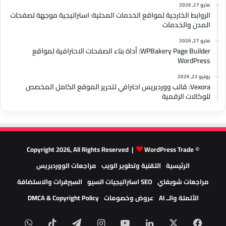
مايو 27, 2026
الروابط الخارجية لمواقع الخدمات المحلية: استراتيجية موجهة لصفحات
المدن والخدمات
مايو 27, 2026
WPBakery Page Builder: أداة بناء الصفحات الاحترافية لمواقع
WordPress
يونيو 22, 2026
Vexora: قالب ووردبريس احترافي لتحرير الموقع الكامل المخصص
للوكالات الرقمية
WordPress Trade
© Copyright 2026, All Rights Reserved |
الرئيسية
التقنية وتطوير الويب
مراجعات الووردبريس
مراجعات شوبفاي
SEO استراتيجيات السيو
السيرفرات والاستضافة
الأتمتة والــ AI
عروض وخصومات
DMCA & Copyright Policy
‫X
فيسبوك
لينكدإن
‫YouTube
انستقرام
تيلقرام
‫TikTok
واتسا