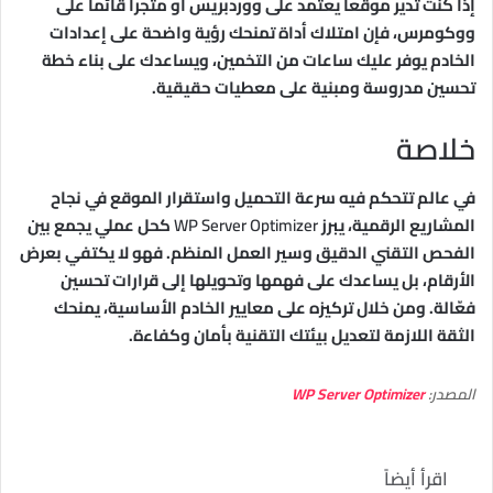
إذا كنت تدير موقعاً يعتمد على ووردبريس أو متجراً قائماً على
ووكومرس، فإن امتلاك أداة تمنحك رؤية واضحة على إعدادات
الخادم يوفر عليك ساعات من التخمين، ويساعدك على بناء خطة
تحسين مدروسة ومبنية على معطيات حقيقية.
خلاصة
في عالم تتحكم فيه سرعة التحميل واستقرار الموقع في نجاح
المشاريع الرقمية، يبرز
WP Server Optimizer
كحل عملي يجمع بين
الفحص التقني الدقيق وسير العمل المنظم. فهو لا يكتفي بعرض
الأرقام، بل يساعدك على فهمها وتحويلها إلى قرارات تحسين
فعّالة. ومن خلال تركيزه على معايير الخادم الأساسية، يمنحك
الثقة اللازمة لتعديل بيئتك التقنية بأمان وكفاءة.
المصدر:
WP Server Optimizer
اقرأ أيضاً