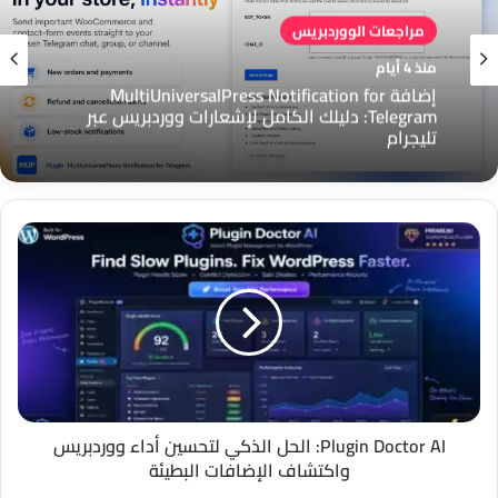
مراجعات الووردبريس
منذ 4 أيام
إضافة MultiUniversalPress Notification for
Telegram: دليلك الكامل لإشعارات ووردبريس عبر
تليجرام
Plugin
Doctor
AI:
الحل
الذكي
لتحسين
أداء
ووردبريس
واكتشاف
الإضافات
Plugin Doctor AI: الحل الذكي لتحسين أداء ووردبريس
البطيئة
واكتشاف الإضافات البطيئة