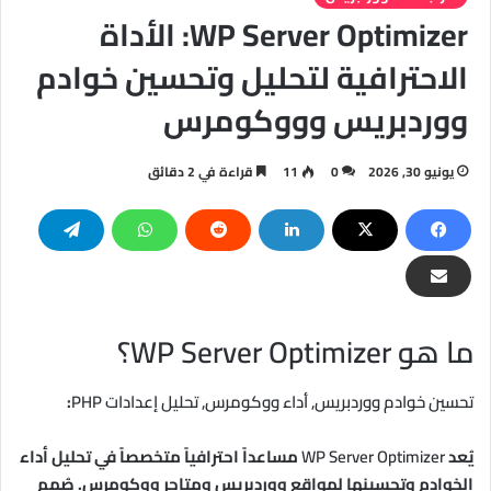
WP Server Optimizer: الأداة
الاحترافية لتحليل وتحسين خوادم
ووردبريس وووكومرس
يونيو 30, 2026
0
11
قراءة في 2 دقائق
ما هو WP Server Optimizer؟
تحسين خوادم ووردبريس, أداء ووكومرس, تحليل إعدادات PHP
:
يُعد
WP Server Optimizer
مساعداً احترافياً متخصصاً في تحليل أداء
الخوادم وتحسينها لمواقع ووردبريس ومتاجر ووكومرس. صُمم