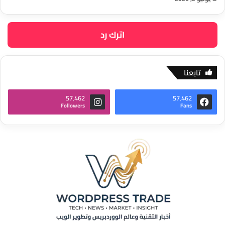
اترك رد
تابعنا
57٬462
57٬462
Followers
Fans