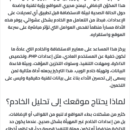
هذا المكوّن الإضافي ليمنح مديري المواقع رؤية تقنية واضحة
حول الحالة الصحية لبيئة الاستضافة قبل تطبيق أي تعديلات على
الإعدادات. فبدلاً من التعامل مع الخادم بشكل عشوائي، يوفر هذه
الأداة مساراً منظماً لفحص العوامل التي تؤثر مباشرة على سرعة
الموقع واستقراره.
يركز هذا المساعد على معايير الاستضافة والخادم التي عادةً ما
تكون خفية عن المستخدم العادي، مثل إعدادات PHP، وتخصيص
الذاكرة، ومهلات التنفيذ، وسلوك التخزين المؤقت، وبيئة قاعدة
البيانات، وتهيئة خادم الويب. هذا التركيز يجعله أداة مثالية لمن
يسعى إلى تحسين الأداء بناءً على بيانات تقنية حقيقية وليس على
التخمين.
لماذا يحتاج موقعك إلى تحليل الخادم؟
كثير من مشكلات بطء المواقع لا تنبع من القوالب أو الإضافات،
بل من إعدادات الخادم غير المهيأة بشكل صحيح. عندما يكون حد
الذاكرة منخفضاً أو تكون مهلة التنفيذ قصيرة جداً، قد تظهر أخطاء