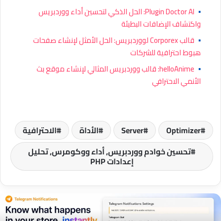
▪
Plugin Doctor AI: الحل الذكي لتحسين أداء ووردبريس
واكتشاف الإضافات البطيئة
▪
قالب Corporex لووردبريس: الحل الأمثل لإنشاء صفحات
هبوط احترافية للشركات
▪
helloAnime: قالب ووردبريس المثالي لإنشاء موقع بث
الأنمي الاحترافي
Optimizer
Server
الأداة
الاحترافية
تحسين خوادم ووردبريس, أداء ووكومرس, تحليل
إعدادات PHP