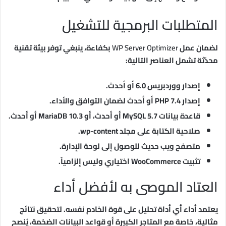
المتطلبات البرمجية للتشغيل
لضمان عمل
WP Server Optimizer
بكفاءة، ينبغي توفر بيئة تقنية
محدّثة تشمل العناصر التالية:
إصدار ووردبريس 6.0 أو أحدث.
إصدار PHP 7.4 أو أحدث لضمان التوافق والأداء.
قاعدة بيانات MySQL 5.7 أو أحدث، أو MariaDB 10.3 أو أحدث.
صلاحية الكتابة على مجلد wp-content.
متصفح ويب حديث للوصول إلى لوحة الإدارة.
تثبيت WooCommerce اختياري وليس إلزامياً.
العتاد الموصى به لأفضل أداء
يعتمد أداء أي أداة تحليل على قوة الخادم نفسه. لتحقيق نتائج
مثالية، خاصة مع المتاجر الكبيرة أو قواعد البيانات الضخمة، يُنصح