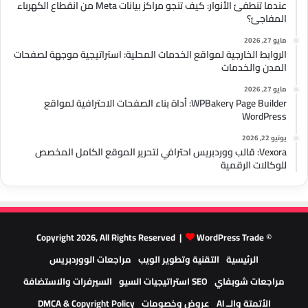
عندما تنطفئ الأنوار: كيف تنجو مراكز بيانات Meta من انقطاع الكهرباء
المفاجئ؟
مايو 27, 2026
الروابط الخارجية لمواقع الخدمات المحلية: استراتيجية موجهة لصفحات
المدن والخدمات
مايو 27, 2026
WPBakery Page Builder: أداة بناء الصفحات الاحترافية لمواقع
WordPress
يونيو 22, 2026
Vexora: قالب ووردبريس احترافي لتحرير الموقع الكامل المخصص
للوكالات الرقمية
WordPress Trade
© Copyright 2026, All Rights Reserved |
الرئيسية
التقنية وتطوير الويب
مراجعات الووردبريس
مراجعات شوبفاي
SEO استراتيجيات السيو
السيرفرات والاستضافة
الأتمتة والــ AI
عروض وخصومات
DMCA & Copyright Policy