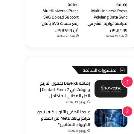
إضافة
إضافة
MultiUniversalPress
MultiUniversalPress
SVG Upload Support:
Polylang Date Sync
لمزامنة تواريخ النشر في
رفع ملفات SVG بأمان
ووردبريس
في ووردبريس
منذ 19 ساعة
منذ 20 ساعة
المنشورات الشائعة
إضافة DayPick لحقول التاريخ
والوقت في Contact Form 7 |
الحل المجاني المتكامل
يونيو 19, 2026
عندما تنطفئ الأنوار: كيف تنجو
مراكز بيانات Meta من انقطاع
الكهرباء المفاجئ؟
يوليو 6, 2026