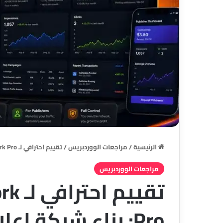
الرئيسية
/
مراجعات الووردبريس
/
تقييم احترافي لـ NairaVoice Ads Network Pro: بناء شبكة إعلانية مستقلة على WordPress
مراجعات الووردبريس
تقيي
Pro: بناء شبكة إ