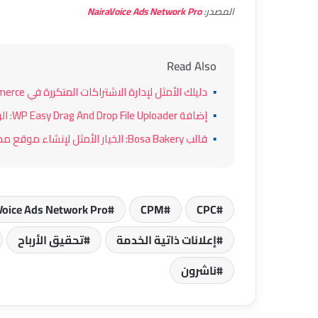
المصدر:
NairaVoice Ads Network Pro
Read Also
▪
دليلك الأمثل لإدارة الاشتراكات المتكررة في WooCommerce باستخدام Subliqo Subscription و Stripe
▪
إضافة WP Easy Drag And Drop File Uploader: الرفع السلس للملفات في متاجر WooCommerce
▪
قالب Bosa Bakery: الخيار الأمثل لإنشاء موقع مخبز ومحل حلويات احترافي على WordPress
Voice Ads Network Pro
CPM
CPC
إعلانات ذاتية الخدمة
تحقيق الأرباح
ناشرون