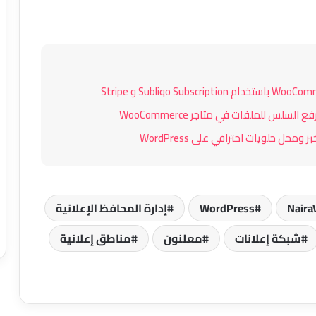
إضافة Advance Image Grid and Carousel
لـ Elementor: دليل شامل للمميزات
والاستخدام
إضافة Zion COD SMS Confirmation لـ
WooCommerce: تحقق من طلبات الدفع
عند الاستلام وقلل الخسائر
إضافة CliamatarIA لووردبريس: حوّل
معلومات الطقس إلى تجربة بصرية
احترافية على موقعك
Naira
WordPress
إدارة المحافظ الإعلانية
BlockWriter: مساعد الكتابة بالذكاء
شبكة إعلانات
معلنون
مناطق إعلانية
الاصطناعي داخل محرر Gutenberg
FormBridge CRM: الحل المتكامل لربط
نماذج ووردبريس بأنظمة إدارة العملاء