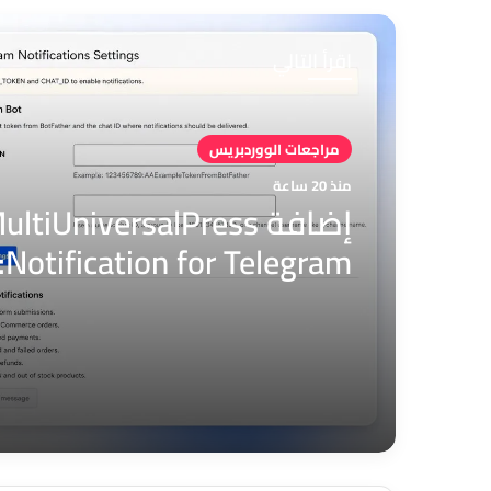
اقرأ التالي
مراجعات الووردبريس
منذ 20 ساعة
إضافة ultiUniversalPress
am
الكامل لإشعارات ووردبريس
تليجرام