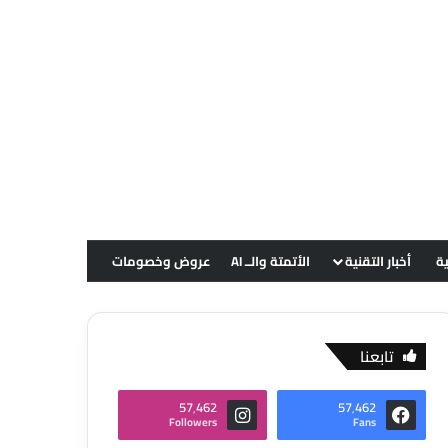
ية
أخبار التقنية
الأتمتة والــ AI
عروض وخصومات
تابعنا
57٬462
57٬462
Followers
Fans