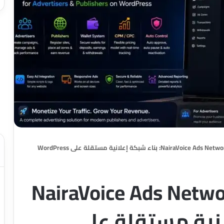
م احترافي لـ NairaVoice Ads Network
علانية مستقلة على