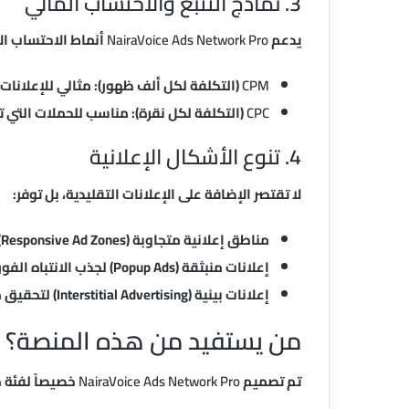
3. نماذج التتبع والاحتساب المالي
يدعم
NairaVoice Ads Network Pro
أنماط الاحتساب ا
CPM
(التكلفة لكل ألف ظهور): مثالي للإعلانات 
CPC
(التكلفة لكل نقرة): مناسب للحملات التي تب
4. تنوع الأشكال الإعلانية
لا تقتصر الإضافة على الإعلانات التقليدية، بل توفر:
مناطق إعلانية متجاوبة (Responsive Ad Zones) تتكيف مع جميع أحجام الشاشات.
إعلانات منبثقة (Popup Ads) لجذب الانتباه الفوري.
إعلانات بينية (Interstitial Advertising) لتحقيق معدلات ظهور أعلى.
من يستفيد من هذه المنصة؟
تم تصميم
NairaVoice Ads Network Pro
خصيصاً لفئة 