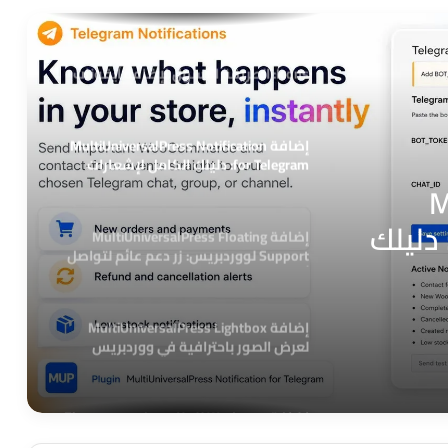
إضافة MultiUniversalPress Lucide Menu
Icons: الطريقة الأسهل لإضافة أيقونات
القوائم في ووردبريس
إضافة MultiUniversalPress Notification
for Telegram: دليلك الكامل لإشعارات
ووردبريس عبر تليجرام
M
Notification for Telegr: دليلك
إضافة MultiUniversalPress Floating
Support لووردبريس: زر دعم عائم لتواصل
 عبر
أسرع مع العملاء
إضافة MultiUniversalPress Lightbox
لعرض الصور باحترافية في ووردبريس
إضافة Wpdream للعناوين في Elementor:
أداة احترافية لتصميم عناوين جذابة على