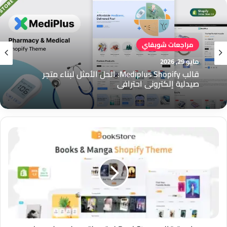
مراجعات شوبفاي
مايو 29, 2026
قالب Mediplus Shopify: الحل الأمثل لبناء متجر
صيدلية إلكتروني احترافي
مراجعة
قالب
BookStore
لمتجر
كتب
وكوميكس
على
شوبيفاي:
المتجر