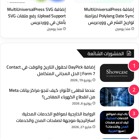
إضافة MultiUniversalPress
إضافة MultiUniversalPress SVG
Polylang Date Sync لمزامنة
Upload Support: رفع ملفات SVG
تواريخ النشر في ووردبريس
بأمان في ووردبريس
منذ يومين
منذ يومين
المنشورات الشائعة
إضافة DayPick لحقول التاريخ والوقت في Contact
Form 7 | الحل المجاني المتكامل
يونيو 19, 2026
عندما تنطفئ الأنوار: كيف تنجو مراكز بيانات Meta
من انقطاع الكهرباء المفاجئ؟
يوليو 6, 2026
الروابط الخارجية لمواقع الخدمات المحلية:
استراتيجية موجهة لصفحات المدن والخدمات
مايو 27, 2026