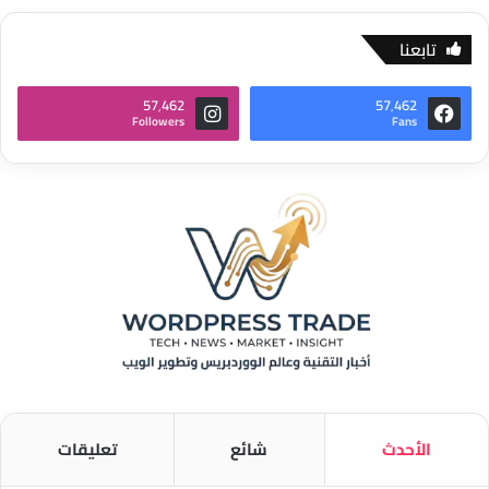
تابعنا
57٬462
57٬462
Followers
Fans
الأحدث
شائع
تعليقات