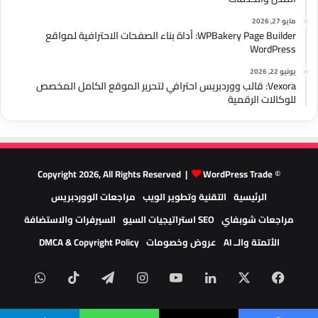
مايو 27, 2026
WPBakery Page Builder: أداة بناء الصفحات الاحترافية لمواقع
WordPress
يونيو 22, 2026
Vexora: قالب ووردبريس احترافي لتحرير الموقع الكامل المخصص
للوكالات الرقمية
WordPress Trade
© Copyright 2026, All Rights Reserved |
الرئيسية
التقنية وتطوير الويب
مراجعات الووردبريس
مراجعات شوبفاي
SEO استراتيجيات السيو
السيرفرات والاستضافة
الأتمتة والــ AI
عروض وخصومات
DMCA & Copyright Policy
‫X
فيسبوك
لينكدإن
‫YouTube
انستقرام
تيلقرام
‫TikTok
واتسا