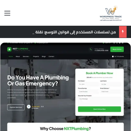
الق
من تسلسلات المستخدم إلى قوانين التوسع: نقلة نوعية في نماذج التوصيات الإعلانية