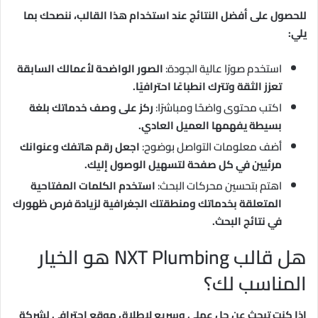
للحصول على أفضل النتائج عند استخدام هذا القالب، ننصحك بما
يلي:
استخدم صورًا عالية الجودة:
الصور الواضحة لأعمالك السابقة
تعزز الثقة وتترك انطباعًا احترافيًا.
اكتب محتوى واضحًا ومباشرًا:
ركز على وصف خدماتك بلغة
بسيطة يفهمها العميل العادي.
أضف معلومات التواصل بوضوح:
اجعل رقم هاتفك وعنوانك
مرئيين في كل صفحة لتسهيل الوصول إليك.
اهتم بتحسين محركات البحث:
استخدم الكلمات المفتاحية
المتعلقة بخدماتك ومنطقتك الجغرافية لزيادة فرص ظهورك
في نتائج البحث.
هل قالب NXT Plumbing هو الخيار
المناسب لك؟
إذا كنت تبحث عن حل عملي وسريع لإطلاق موقع احترافي لشركة