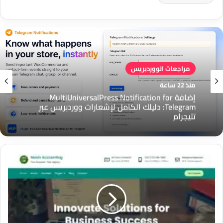
مراجعات الووردبريس
منذ 22 ساعة
إضافة MultiUniversalPress Notification for
Telegram: دليلك الكامل لإشعارات ووردبريس عبر
تليجرام
قالب
Mavix
Accounting
لووردبريس:
الحل
المتكامل
لمواقع