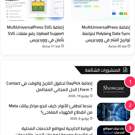
إضافة MultiUniversalPress
إضافة MultiUniversalPress SVG
Polylang Date Sync لمزامنة
Upload Support: رفع ملفات SVG
تواريخ النشر في ووردبريس
بأمان في ووردبريس
منذ 20 ساعة
منذ 21 ساعة
المنشورات الشائعة
إضافة DayPick لحقول التاريخ والوقت في Contact
Form 7 | الحل المجاني المتكامل
يونيو 19, 2026
عندما تنطفئ الأنوار: كيف تنجو مراكز بيانات Meta
من انقطاع الكهرباء المفاجئ؟
يوليو 6, 2026
الروابط الخارجية لمواقع الخدمات المحلية:
استراتيجية موجهة لصفحات المدن والخدمات