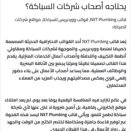
يحتاجه أصحاب شركات السباكة؟
قالب NXT Plumbing, قوالب ووردبريس للسباكة, مواقع شركات
الصيانة
:
يُعد قالب
NXT Plumbing
أحد القوالب الاحترافية الحديثة المصممة
خصيصًا لمنصة ووردبريس، والموجهة لشركات السباكة ومقاولي
أنظمة التكييف والتدفئة وأصحاب أعمال الخدمات المنزلية. يقدم
هذا القالب تصميمًا نظيفًا ومرتبًا يجمع بين الأناقة البصرية
والوظائف العملية، مما يساعد أصحاب الأعمال على بناء حضور
رقمي قوي يعكس مصداقيتهم ويجذب المزيد من العملاء
المحتملين.
في عالم تتزايد فيه المنافسة الرقمية يومًا بعد يوم، لم يعد امتلاك
موقع إلكتروني رفاهية، بل أصبح ضرورة لا غنى عنها لأي شركة
سباكة تطمح للنمو. ويأتي قالب NXT Plumbing ليسد هذه الفجوة
عبر توفير قاعدة جاهزة ومتكاملة تختصر الكثير من الوقت والجهد
على رواد الأعمال في هذا القطاع الحيوي.