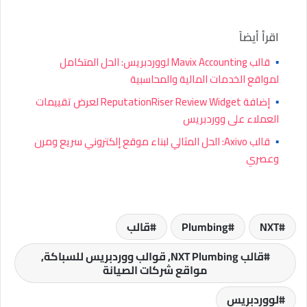
اقرأ أيضاً
▪
قالب Mavix Accounting لووردبريس: الحل المتكامل
لمواقع الخدمات المالية والمحاسبية
▪
إضافة ReputationRiser Review Widget لعرض تقييمات
العملاء على ووردبريس
▪
قالب Axivo: الحل المثالي لبناء موقع إلكتروني سريع ومرن
وعصري
NXT
Plumbing
قالب
قالب NXT Plumbing, قوالب ووردبريس للسباكة,
مواقع شركات الصيانة
لووردبريس