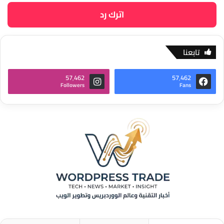
اترك رد
تابعنا
57٬462
57٬462
Followers
Fans