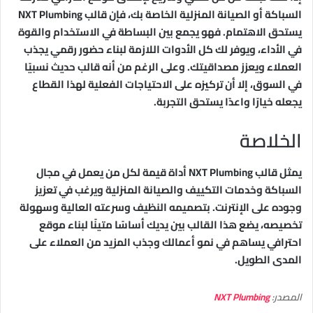
السباكة أو الصيانة المنزلية الخاصة بك، فإن قالب NXT Plumbing
يستحق الاهتمام. فهو يجمع بين البساطة في الاستخدام والقوة
في الأداء، ويوفر لك كل الأدوات اللازمة لبناء حضور رقمي يجذب
العملاء ويعزز مصداقيتك. وعلى الرغم من أنه قالب حديث نسبيًا
في السوق، إلا أن تركيزه على الاحتياجات الفعلية لهذا القطاع
يجعله خيارًا واعدًا يستحق التجربة.
الخلاصة
يمثل قالب NXT Plumbing أداة قيمة لكل من يعمل في مجال
السباكة وخدمات التكييف والصيانة المنزلية ويرغب في تعزيز
وجوده على الإنترنت. بتصميمه النظيف وسرعته العالية وسهولة
تخصيصه، يضع هذا القالب بين يديك أساسًا متينًا لبناء موقع
احترافي يساهم في نمو أعمالك وجذب المزيد من العملاء على
المدى الطويل.
المصدر:
NXT Plumbing