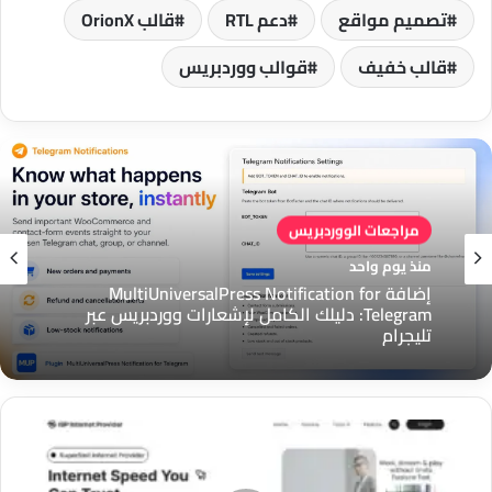
تصميم مواقع
دعم RTL
قالب OrionX
قالب خفيف
قوالب ووردبريس
مراجعات الووردبريس
منذ يوم واحد
إضافة MultiUniversalPress Notification for
Telegram: دليلك الكامل لإشعارات ووردبريس عبر
تليجرام
قالب
ISP
Internet