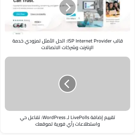
Provider:
الحل
الأمثل
لمزودي
خدمة
الإنترنت
وشركات
قالب ISP Internet Provider: الحل الأمثل لمزودي خدمة
الاتصالات
الإنترنت وشركات الاتصالات
تقييم
إضافة
LivePolls
لـ
WordPress:
تفاعل
حي
واستطلاعات
رأي
فورية
تقييم إضافة LivePolls لـ WordPress: تفاعل حي
لموقعك
واستطلاعات رأي فورية لموقعك