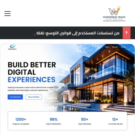
الق
من تسلسلات المستخدم إلى قوانين التوسع: نقلة نوعية في نماذج التوصيات الإعلانية