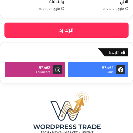
الآلي
والتدفئة
مايو 25, 2026
مايو 25, 2026
اترك رد
تابعنا
57٬462
57٬462
Followers
Fans