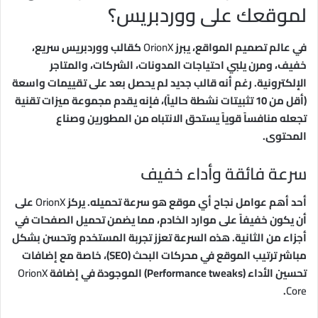
لموقعك على ووردبريس؟
في عالم تصميم المواقع، يبرز
OrionX
كقالب ووردبريس سريع،
خفيف، ومرن يلبي احتياجات المدونات، الشركات، والمتاجر
الإلكترونية. رغم أنه قالب جديد لم يحصل بعد على تقييمات واسعة
(أقل من 10 تثبيتات نشطة حالياً)، فإنه يقدم مجموعة ميزات تقنية
تجعله منافساً قوياً يستحق الانتباه من المطورين وصناع
المحتوى.
سرعة فائقة وأداء خفيف
أحد أهم عوامل نجاح أي موقع هو سرعة تحميله. يركز
OrionX
على
أن يكون خفيفاً على موارد الخادم، مما يضمن تحميل الصفحات في
أجزاء من الثانية. هذه السرعة تعزز تجربة المستخدم وتحسن بشكل
مباشر ترتيب الموقع في محركات البحث (SEO)، خاصة مع إضافات
تحسين الأداء (Performance tweaks) الموجودة في إضافة
OrionX
.
Core