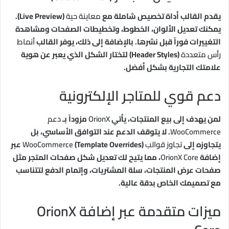
يقدم القالب أداة تخصيص شاملة مع
معاينة حية
(Live Preview).
يمكنك تعديل الألوان، الخطوط، وتخطيطات الصفحات ومشاهدة
التغييرات فوراً قبل نشرها. بالإضافة إلى ذلك، يوفر القالب
أنماط
رأس متعددة
(Header Styles) لتختار الشكل الذي يعبر عن هوية
علامتك التجارية بشكل أفضل.
دعم قوي للمتاجر الإلكترونية
لمن يهدف إلى بيع المنتجات، يأتي
OrionX
مزوداً بـ
دعم
WooCommerce
. لا يتوقف الدعم عند التوافق الأساسي، بل
يتجاوزه إلى
تجاوز قوالب WooCommerce
(Template Overrides) عبر
إضافة
OrionX Core
، مما يتيح لك تعديل شكل صفحات المتجر مثل
صفحات عرض المنتجات، سلة المشتريات، وإتمام الدفع لتتناسب
مع تصميمك الخاص بدقة عالية.
ميزات متقدمة عبر إضافة OrionX