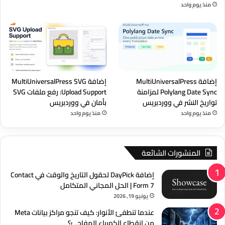
منذ يوم واحد
إضافة MultiUniversalPress
إضافة MultiUniversalPress SVG
Polylang Date Sync لمزامنة
Upload Support: رفع ملفات SVG
تواريخ النشر في ووردبريس
بأمان في ووردبريس
منذ يوم واحد
منذ يوم واحد
المنشورات الشائعة
إضافة DayPick لحقول التاريخ والوقت في Contact
Form 7 | الحل المجاني المتكامل
يونيو 19, 2026
عندما تنطفئ الأنوار: كيف تنجو مراكز بيانات Meta
من انقطاع الكهرباء المفاجئ؟