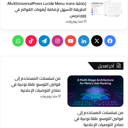
إضافة MultiUniversalPress Lucide Menu Icons:
الطريقة الأسهل لإضافة أيقونات القوائم في
ووردبريس
منذ يوم واحد
‫X
فيسبوك
لينكدإن
‫YouTube
انستقرام
تيلقرام
‫TikTok
واتساب
آخر تعديل
من تسلسلات المستخدم إلى
قوانين التوسع: نقلة نوعية في
نماذج التوصيات الإعلانية
منذ يوم واحد
من تسلسلات المستخدم إلى
قوانين التوسع: نقلة نوعية في
نماذج التوصيات الإعلانية