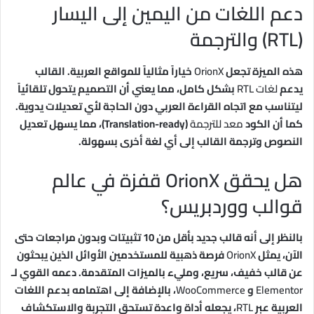
دعم اللغات من اليمين إلى اليسار
(RTL) والترجمة
هذه الميزة تجعل
OrionX
خياراً مثالياً للمواقع العربية. القالب
يدعم
لغات RTL
بشكل كامل، مما يعني أن التصميم يتحول تلقائياً
ليتناسب مع اتجاه القراءة العربي دون الحاجة لأي تعديلات يدوية.
كما أن الكود
معد للترجمة
(Translation-ready)، مما يسهل تعديل
النصوص وترجمة القالب إلى أي لغة أخرى بسهولة.
هل يحقق OrionX قفزة في عالم
قوالب ووردبريس؟
بالنظر إلى أنه قالب جديد بأقل من 10 تثبيتات وبدون مراجعات حتى
الآن، يمثل
OrionX
فرصة ذهبية للمستخدمين الأوائل الذين يبحثون
عن قالب خفيف، سريع، ومليء بالميزات المتقدمة. دعمه القوي لـ
Elementor
و
WooCommerce
، بالإضافة إلى اهتمامه بدعم اللغات
العربية عبر
RTL
، يجعله أداة واعدة تستحق التجربة والاستكشاف