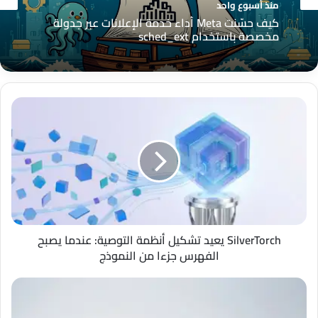
منذ أسبوع واحد
كيف حسّنت Meta أداء خدمة الإعلانات عبر جدولة
مخصصة باستخدام sched_ext
SilverTorch
يعيد
تشكيل
أنظمة
التوصية:
عندما
يصبح
الفهرس
جزءا
من
SilverTorch يعيد تشكيل أنظمة التوصية: عندما يصبح
النموذج
الفهرس جزءا من النموذج
Meta
توسّع
اعتماد