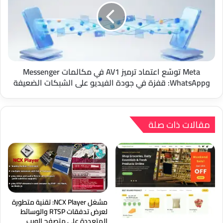
ترميز
AV1
في
مكالمات
Messenger
وWhatsApp:
قفزة
Meta توسّع اعتماد ترميز AV1 في مكالمات Messenger
في
وWhatsApp: قفزة في جودة الفيديو على الشبكات الضعيفة
جودة
الفيديو
على
الشبكات
مقالات ذات صلة
الضعيفة
مشغل NCX Player: تقنية متطورة
لعرض تدفقات RTSP والوسائط
المتعددة على متصفح الويب