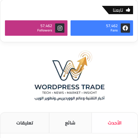
تابعنا
57٬462
57٬462
Followers
Fans
الأحدث
شائع
تعليقات