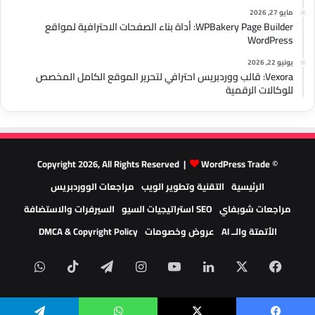
مايو 27, 2026
WPBakery Page Builder: أداة بناء الصفحات الاحترافية لمواقع
WordPress
يونيو 22, 2026
Vexora: قالب ووردبريس احترافي لتحرير الموقع الكامل المخصص
للوكالات الرقمية
WordPress Trade
© Copyright 2026, All Rights Reserved |
الرئيسية
التقنية وتطوير الويب
مراجعات الووردبريس
مراجعات شوبفاي
SEO استراتيجيات السيو
السيرفرات والاستضافة
الأتمتة والــ AI
عروض وخصومات
DMCA & Copyright Policy
‫X
فيسبوك
لينكدإن
‫YouTube
انستقرام
تيلقرام
‫TikTok
واتسا