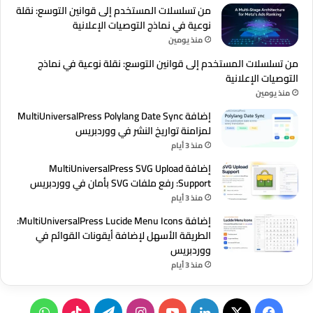
من تسلسلات المستخدم إلى قوانين التوسع: نقلة
نوعية في نماذج التوصيات الإعلانية
منذ يومين
من تسلسلات المستخدم إلى قوانين التوسع: نقلة نوعية في نماذج
التوصيات الإعلانية
منذ يومين
إضافة MultiUniversalPress Polylang Date Sync
لمزامنة تواريخ النشر في ووردبريس
منذ 3 أيام
إضافة MultiUniversalPress SVG Upload
Support: رفع ملفات SVG بأمان في ووردبريس
منذ 3 أيام
إضافة MultiUniversalPress Lucide Menu Icons:
الطريقة الأسهل لإضافة أيقونات القوائم في
ووردبريس
منذ 3 أيام
‫X
فيسبوك
لينكدإن
‫YouTube
انستقرام
تيلقرام
‫TikTok
واتساب