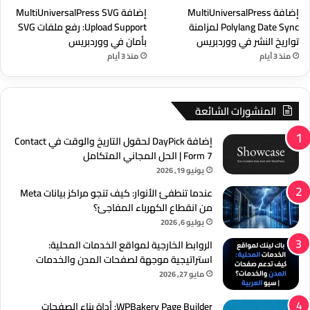
إضافة MultiUniversalPress
إضافة MultiUniversalPress SVG
Polylang Date Sync لمزامنة
Upload Support: رفع ملفات SVG
تواريخ النشر في ووردبريس
بأمان في ووردبريس
منذ 3 أيام
منذ 3 أيام
المنشورات الشائعة
إضافة DayPick لحقول التاريخ والوقت في Contact
Form 7 | الحل المجاني المتكامل
يونيو 19, 2026
عندما تنطفئ الأنوار: كيف تنجو مراكز بيانات Meta
من انقطاع الكهرباء المفاجئ؟
يوليو 6, 2026
الروابط الخارجية لمواقع الخدمات المحلية:
استراتيجية موجهة لصفحات المدن والخدمات
مايو 27, 2026
WPBakery Page Builder: أداة بناء الصفحات