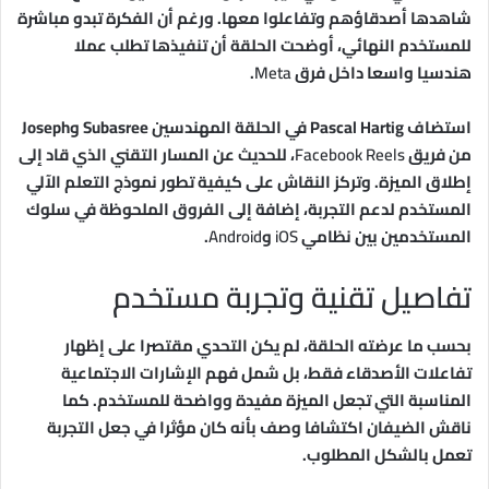
شاهدها أصدقاؤهم وتفاعلوا معها. ورغم أن الفكرة تبدو مباشرة
للمستخدم النهائي، أوضحت الحلقة أن تنفيذها تطلب عملا
هندسيا واسعا داخل فرق
Meta
.
استضاف Pascal Hartig في الحلقة المهندسين Subasree وJoseph
من فريق
Facebook Reels
، للحديث عن المسار التقني الذي قاد إلى
إطلاق الميزة. وتركز النقاش على كيفية تطور نموذج التعلم الآلي
المستخدم لدعم التجربة، إضافة إلى الفروق الملحوظة في سلوك
المستخدمين بين نظامي
iOS
و
Android
.
تفاصيل تقنية وتجربة مستخدم
بحسب ما عرضته الحلقة، لم يكن التحدي مقتصرا على إظهار
تفاعلات الأصدقاء فقط، بل شمل فهم الإشارات الاجتماعية
المناسبة التي تجعل الميزة مفيدة وواضحة للمستخدم. كما
ناقش الضيفان اكتشافا وصف بأنه كان مؤثرا في جعل التجربة
تعمل بالشكل المطلوب.