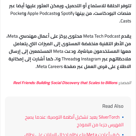
تتوفر الحلقة للاستماع أو التحميل، ويمكن العثور عليها أيضا عبر
منصات البودكاست، من بينها
Spotify
و
Apple Podcasts
و
Pocket
.
Casts
يقدم
Meta Tech Podcast
محتوى يركز على أعمال مهندسي
Meta
،
من الأطر التقنية منخفضة المستوى إلى الميزات التي يتعامل
معها المستخدمون مباشرة. ودعت
Meta
المستمعين إلى إرسال
ملاحظاتهم عبر
Instagram
و
Threads
و
X
، كما أشارت إلى إمكانية
الاطلاع على فرص العمل عبر صفحة
Meta Careers
.
المصدر:
Reel Friends: Building Social Discovery that Scales to Billions
Read Also
▪
SilverTorch يعيد تشكيل أنظمة التوصية: عندما يصبح
الفهرس جزءا من النموذج
▪
كيف أعادت Meta بناء نظام إدخال البيانات على نطاق