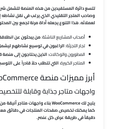
تتسع دائرة المستفيدين من هذه المنصة لتشمل شرائح
وصاحب المتجر التقليدي الذي يرغب في نقل نشاطه إ
لعملائه. هذا التنوع يجعله أداة مرنة تجمع بين المح
أصحاب المشاريع الناشئة:
من يبحثون عن انطلاقة
تجار التجزئة:
الراغبون في توسيع نشاطهم ليشمل ال
المطورون والوكالات:
الذين يحتاجون إلى منصة ق
المتاجر الكبيرة:
التي تتطلب حلاً قادراً على التو
أبرز مميزات منصة WooCommerce
واجهات متاجر جذابة وقابلة للتخصي
يتيح لك WooCommerce بناء واجهات 
كما يمكنك تخصيص صفحات المنتجات في دقائق معدودة
دقيقاً في طريقة عرض كل عنصر.