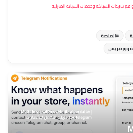
إضافة CliamatarIA لووردبريس: حوّل
معلومات الطقس إلى تجربة بصرية
احترافية على موقعك
BlockWriter: مساعد الكتابة بالذكاء
ة
المنصة
الاصطناعي داخل محرر Gutenberg
ية ووردبريس
FormBridge CRM: الحل المتكامل لربط
نماذج ووردبريس بأنظمة إدارة العملاء
إضافة MultiUniversalPress Lucide Menu
Icons: الطريقة الأسهل لإضافة أيقونات
القوائم في ووردبريس
إضافة MultiUniversalPress Notification
for Telegram: دليلك الكامل لإشعارات
ووردبريس عبر تليجرام
M