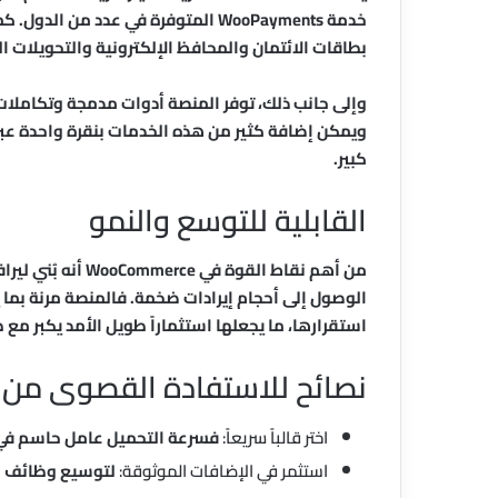
خدمة WooPayments المتوفرة في عدد من 
بطاقات الائتمان والمحافظ الإلكترونية والتحويلات ال
وإلى جانب ذلك، توفر المنصة أدوات مدمجة وتكاملات
ويمكن إضافة كثير من هذه الخدمات بنقرة واحدة عبر 
كبير.
القابلية للتوسع والنمو
من أهم نقاط القوة
الوصول إلى أحجام إيرادات ضخمة. فالمنصة مرنة بما 
استقرارها، ما يجعلها استثماراً طويل الأمد يكبر مع
نصائح للاستفادة القصوى من WooCommerce
اختر قالباً سريعاً:
فسرعة التحميل عامل حاسم في ت
استثمر في الإضافات الموثوقة:
لتوسيع وظائف مت