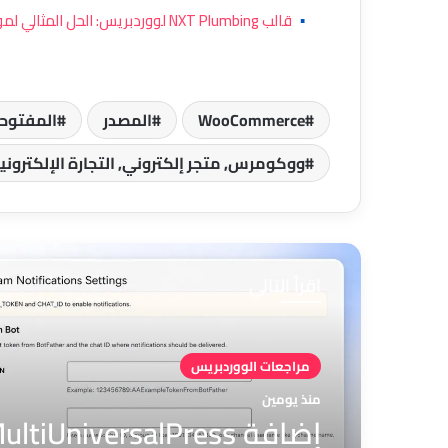
▪
قالب NXT Plumbing لووردبريس: الحل المثالي لمواقع شركات السباكة وخدمات الصيانة المنزلية
WooCommerce
المصدر
المفتوح
ووكومرس, متجر إلكتروني, التجارة الإلكترون
اقرأ التالي
مراجعات الووردبريس
منذ يومين
إضافة ultiUniversalPress