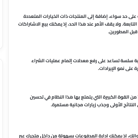
على حد سواء، إضافة إلى المنتجات ذات الخيارات المتعددة
تابعة. ولا يقف الأمر عند هذا الحد، إذ يمكنك بيع الاشتراكات
بل المطورين.
ق في WooCommerce لتقديم تجربة سلسة تساعد على رفع معدلات إتمام عمليات الشراء
 على نمو الإيرادات.
بفضل بنائه على WordPress، يستفيد WooCommerce من القوة الكبيرة التي يتمتع بها هذا النظام في تحسين
النتائج الأولى وجذب زيارات مجانية مستمرة.
قة استلام أموالك، إذ يمكنك إدارة المدفوعات بسهولة من داخل متجرك عبر