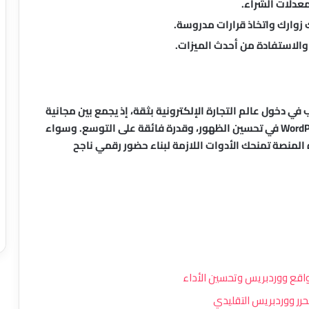
معدلات الشراء.
زوارك واتخاذ قرارات مدروسة.
والاستفادة من أحدث الميزات.
 لكل من يرغب في دخول عالم التجارة الإلكترونية بثقة، إذ يجمع بين مجانية
النواة الأساسية، وحرية المصدر المفتوح، وقوة WordPress في تحسين الظهور، وقدرة فائقة على التوسع. وسواء
 المنصة تمنحك الأدوات اللازمة لبناء حضور رقمي ناجح
إضافة Advance Image Grid and Carousel
لـ Elementor: دليل شامل للمميزات
والاستخدام
إضافة Zion COD SMS Confirmation لـ
WooCommerce: تحقق من طلبات الدفع
عند الاستلام وقلل الخسائر