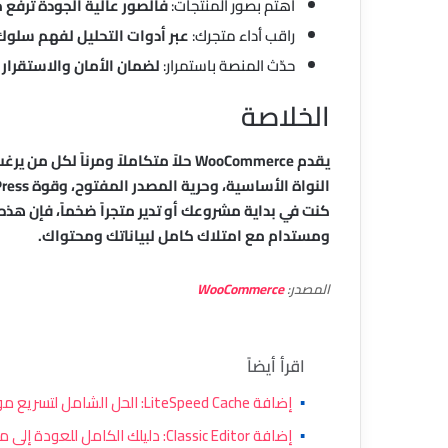
اهتم بصور المنتجات:
فالصور عالية الجودة ترفع 
راقب أداء متجرك:
عبر أدوات التحليل لفهم سلوك 
حدّث المنصة باستمرار:
لضمان الأمان والاستقرار 
الخلاصة
يقدم WooCommerce حلاً متكاملاً ومرناً
كنت في بداية مشروعك أو تدير متجراً ضخماً، فإن هذه
ومستدام مع امتلاك كامل لبياناتك ومحتواك.
المصدر:
WooCommerce
اقرأ أيضاً
▪
إضافة LiteSpeed Cache: الحل الشامل لتسريع مواقع ووردبريس وتحسين الأداء
▪
إضافة Classic Editor: دليلك الكامل للعودة إلى محرر ووردبريس التقليدي