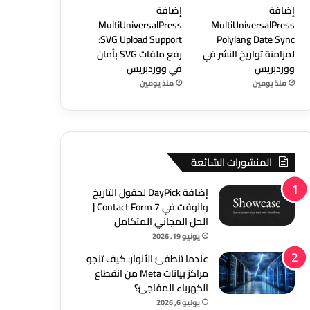
إضافة
إضافة
MultiUniversalPress
MultiUniversalPress
SVG Upload Support:
Polylang Date Sync
لمزامنة تواريخ النشر في
رفع ملفات SVG بأمان
ووردبريس
في ووردبريس
منذ يومين
منذ يومين
المنشورات الشائعة
إضافة DayPick لحقول التاريخ
والوقت في Contact Form 7 |
الحل المجاني المتكامل
يونيو 19, 2026
عندما تنطفئ الأنوار: كيف تنجو
مراكز بيانات Meta من انقطاع
الكهرباء المفاجئ؟
يوليو 6, 2026