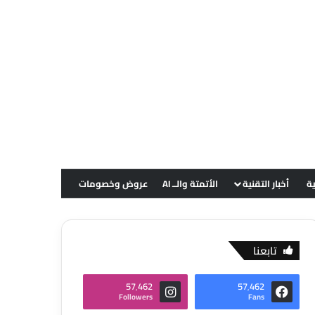
ية
أخبار التقنية
الأتمتة والــ AI
عروض وخصومات
تابعنا
57٬462
57٬462
Followers
Fans