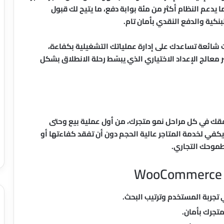
الدول. كما يدعم النظام أكثر من مئة بوابة دفع، ما يتيح لك قبول
بنكية والدفع النقدي بأمان تام.
 شائعة تساعدك على إدارة عملياتك التشغيلية بكفاءة،
معالج الإعداد الاختياري الذي يبسّط رحلة الانطلاق بشكل
 في WooCommerce أنه بُني ليرافقك في كل مراحل نمو متجرك، من أول عملية بيع وحتى
يكفي لخدمة المتاجر عالية الحجم دون أن تفقد كفاءتها أو
 طموحك التجاري.
جربة المستخدم وترتيب البحث.
جرك بأمان.